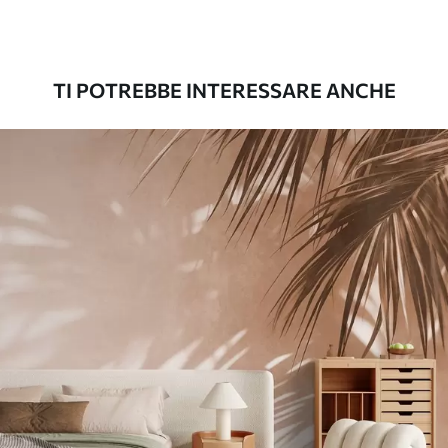
Premium
56
.67
34
.00
€
/m²
TI POTREBBE INTERESSARE ANCHE
Vinile Premium
65
.00
39
.00
€
/m²
Peel and Stick
81
.67
49
.00
€
/m²