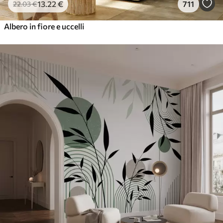
13
.22
€
711
22
.03
€
Albero in fiore e uccelli