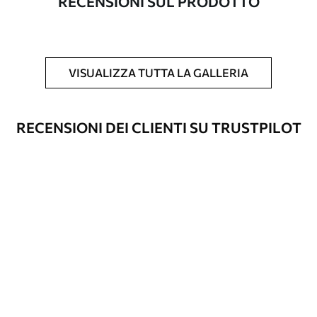
RECENSIONI SUL PRODOTTO
Inoltre
È possibile aggiungere un rivestimento
laccato e/o un adesivo per carta da
parati.
VISUALIZZA TUTTA LA GALLERIA
Pulizia
La carta da parati può essere pulita
delicatamente con una spugna morbida.
Le carte da parati con finitura a vernice
RECENSIONI DEI CLIENTI SU TRUSTPILOT
possono essere pulite con acqua.
Metodo di
Applicazione senza soluzione di
applicazione
continuità
Materiali disponibili
Standard
45
.00
27
.00
€
/m²