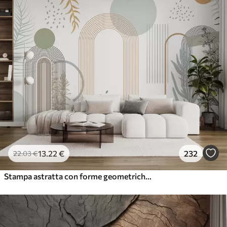
13
.22
€
232
22
.03
€
Stampa astratta con forme geometriche, archi e foglie tropicali su sfondo bianco