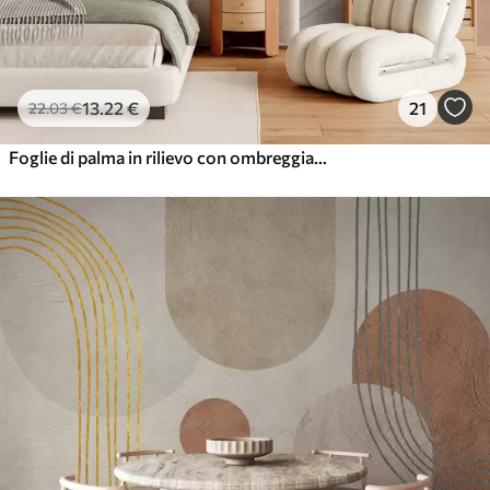
13
.22
€
21
22
.03
€
Foglie di palma in rilievo con ombreggiature, atmosfera tropicale, minimalismo