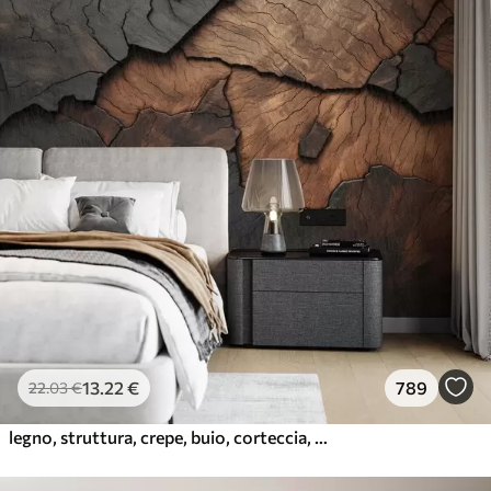
13
.22
€
789
22
.03
€
legno, struttura, crepe, buio, corteccia, superficie