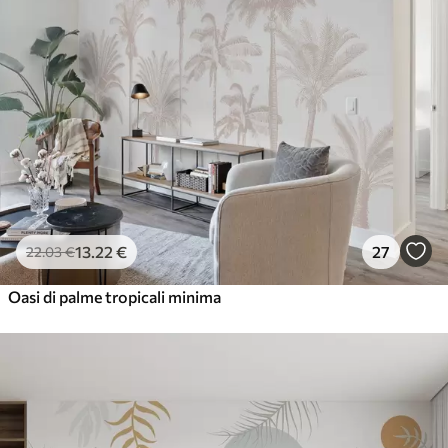
13
.22
€
27
22
.03
€
Oasi di palme tropicali minima