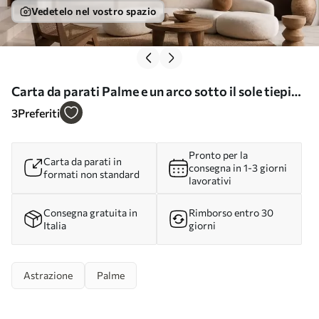
Vedetelo nel vostro spazio
Carta da parati Palme e un arco sotto il sole tiepido
nr. w05547
3
Preferiti
Pronto per la
Carta da parati in
consegna in 1-3 giorni
formati non standard
lavorativi
Consegna gratuita in
Rimborso entro 30
Italia
giorni
Astrazione
Palme