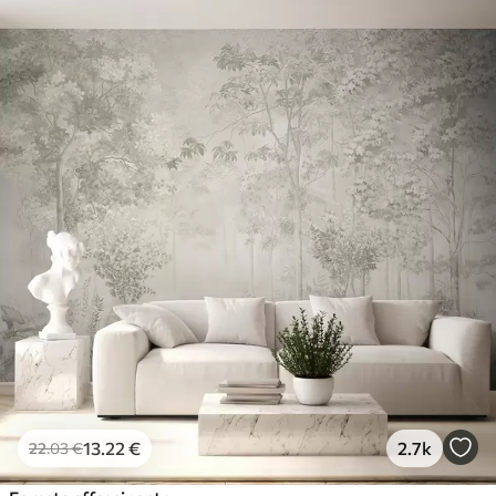
13
.22
€
2.7k
22
.03
€