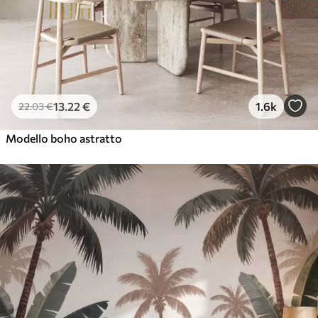
13
.22
€
1.6k
22
.03
€
Modello boho astratto