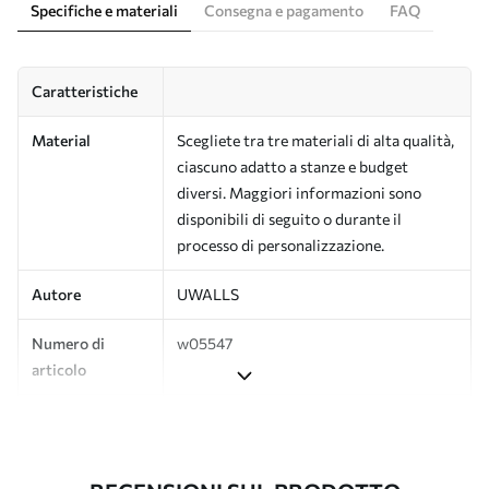
Specifiche e materiali
Consegna e pagamento
FAQ
Caratteristiche
Material
Scegliete tra tre materiali di alta qualità,
ciascuno adatto a stanze e budget
diversi. Maggiori informazioni sono
disponibili di seguito o durante il
processo di personalizzazione.
Autore
UWALLS
Numero di
w05547
articolo
Produzione
L'immagine viene stampata nel formato
desiderato e tagliata in strisce identiche
con una larghezza massima di 50 cm.