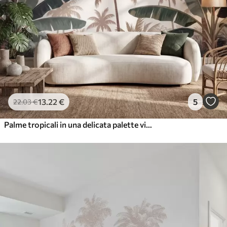
13
.22
€
5
22
.03
€
Palme tropicali in una delicata palette vintage, immerse in un'atmosfera nebbiosa da mattina