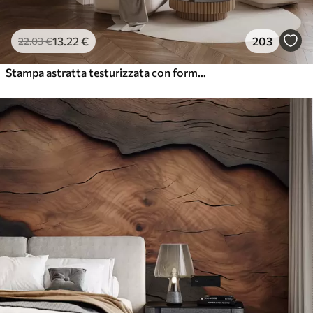
13
.22
€
203
22
.03
€
Stampa astratta testurizzata con forme geometriche, cerchi e archi e piante nere e verdi su sfondo bianco