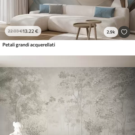
13
.22
€
22
.03
€
2.9k
Petali grandi acquerellati