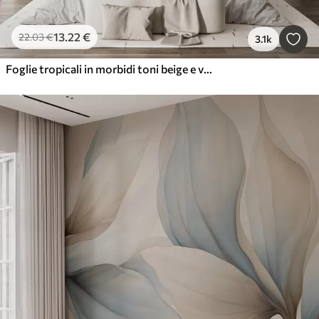
13
.22
€
22
.03
€
3.1k
Foglie tropicali in morbidi toni beige e verdi, con un effetto acquerello e delicate transizioni di colore