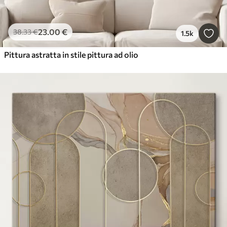
23
.00
€
38
.33
€
1.5k
Pittura astratta in stile pittura ad olio