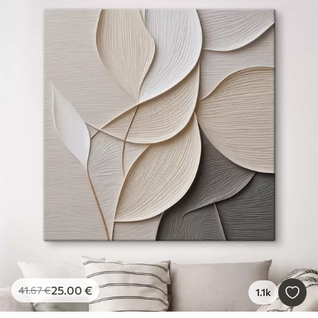
25
.00
€
41
.67
€
1.1k