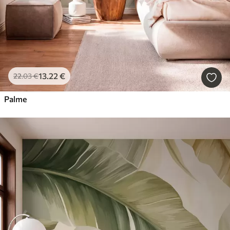
13
.22
€
22
.03
€
Palme