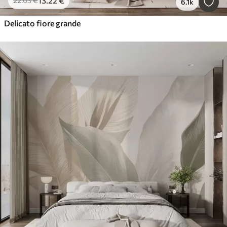
13
.22
€
22
.03
€
6.1k
Delicato fiore grande