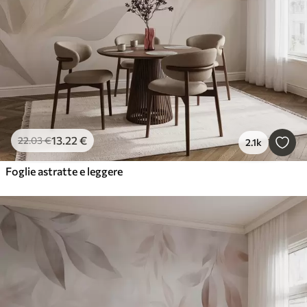
13
.22
€
22
.03
€
2.1k
Foglie astratte e leggere