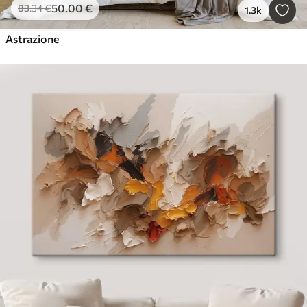
50
.00
€
83
.34
€
1.3k
Astrazione