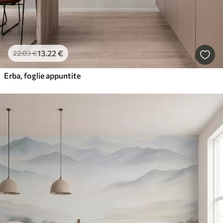
13
.22
€
22
.03
€
Erba, foglie appuntite