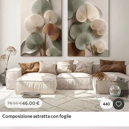
46
.00
€
76
.66
€
440
Composizione astratta con foglie