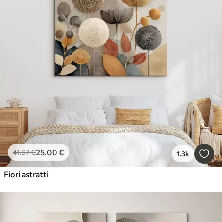
25
.00
€
41
.67
€
1.3k
Fiori astratti