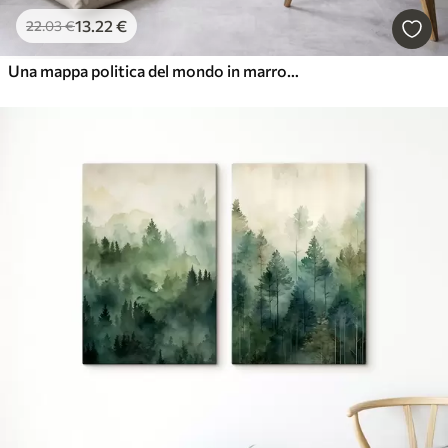
13
.22
€
22
.03
€
Una mappa politica del mondo in marrone con bandiere in inglese