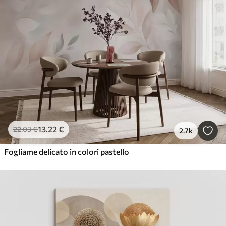
13
.22
€
22
.03
€
2.7k
Fogliame delicato in colori pastello