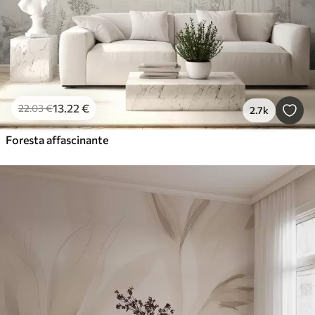
13
.22
€
22
.03
€
2.7k
Foresta affascinante