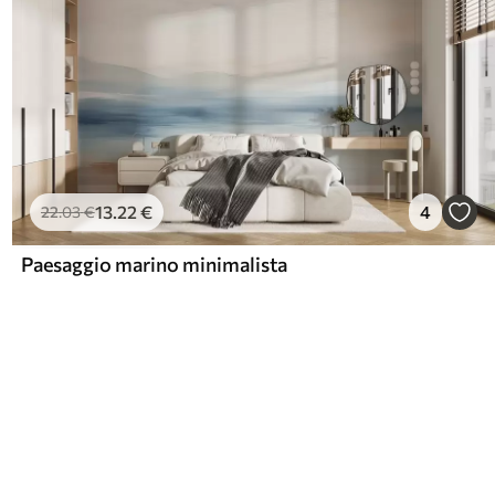
13
.22
€
4
22
.03
€
Paesaggio marino minimalista