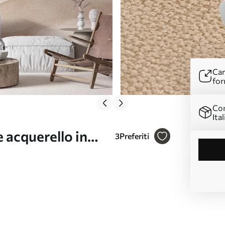
Car
for
Con
Ital
 acquerello in
3
Preferiti
3