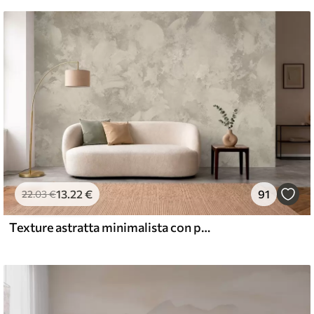
13
.22
€
91
22
.03
€
Texture astratta minimalista con pennellate nei toni del beige