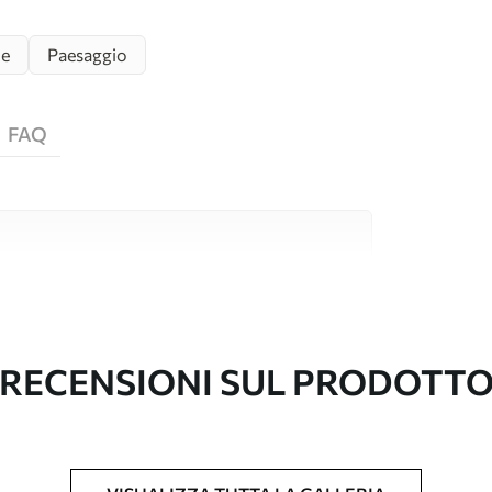
le
Paesaggio
FAQ
i alta qualità, ciascuno adatto a stanze e
ormazioni sono disponibili di seguito o
nalizzazione.
RECENSIONI SUL PRODOTT