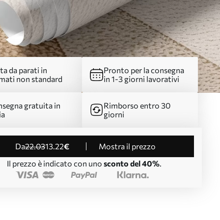
ta da parati in
Pronto per la consegna
mati non standard
in 1-3 giorni lavorativi
segna gratuita in
Rimborso entro 30
ia
giorni
da
22
.03
13
.22
€
Mostra il prezzo
Il prezzo è indicato con uno
sconto del 40%
.