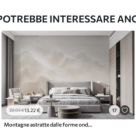
l and Stick
67
49
.00
€
/m²
 POTREBBE INTERESSARE AN
13
.22
€
17
22
.03
€
Montagne astratte dalle forme ondulate in una palette di colori beige, in stile minimalista