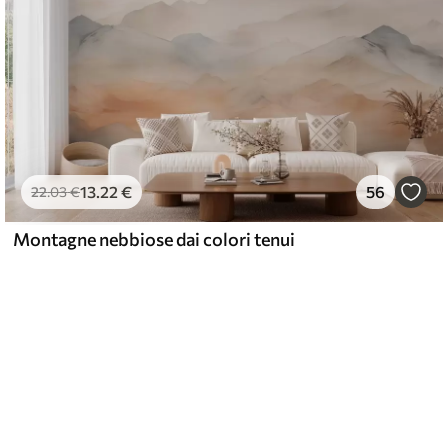
13
.22
€
56
22
.03
€
Montagne nebbiose dai colori tenui