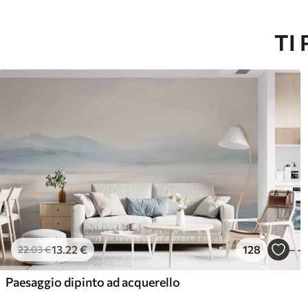
Vinile Premium
Pee
65
.00
81
.
39
.00
€
/m²
TI
13
.22
€
128
22
.03
€
Paesaggio dipinto ad acquerello