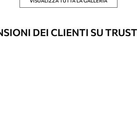
VISUALIZZA TUTTA LA GALLERIA
l formato desiderato e tagliata in strisce
 massima di 50 cm.
vestimento laccato e/o un adesivo per carta da
SIONI DEI CLIENTI SU TRUS
re pulita delicatamente con una spugna
con finitura a vernice possono essere pulite
e di continuità
emium
67
34
.00
€
/m²