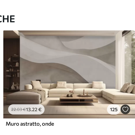
CHE
13
.22
€
125
22
.03
€
Muro astratto, onde