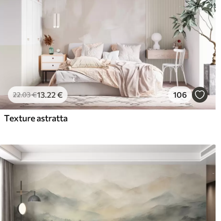
13
.22
€
106
22
.03
€
Texture astratta