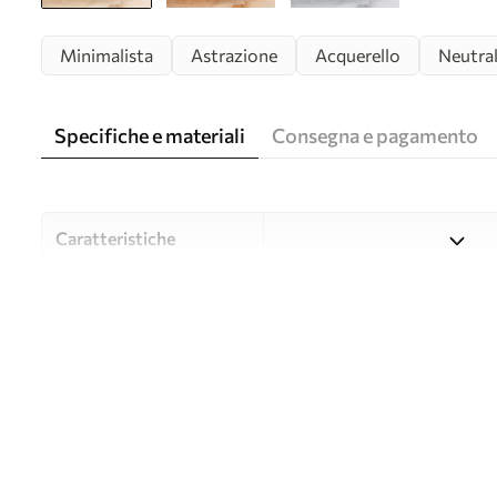
Minimalista
Astrazione
Acquerello
Neutra
Specifiche e materiali
Consegna e pagamento
Caratteristiche
Material
Scegliete tra tre materiali d
budget diversi. Maggiori inf
durante il processo di perso
Autore
UWALLS
Numero di articolo
w09223