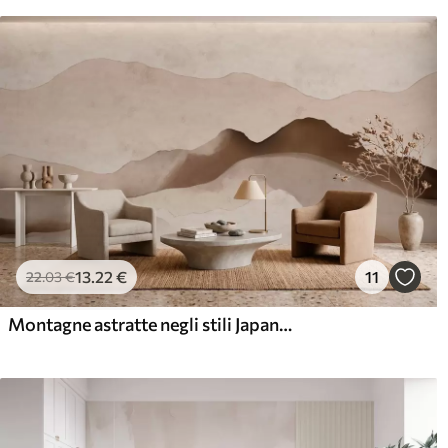
13
.22
€
11
22
.03
€
Montagne astratte negli stili Japandi e minimalista