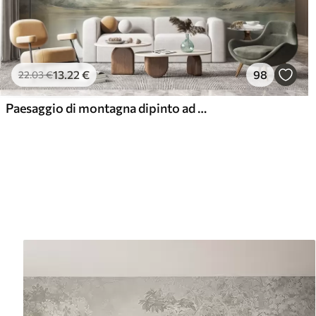
13
.22
€
98
22
.03
€
Paesaggio di montagna dipinto ad acquerello