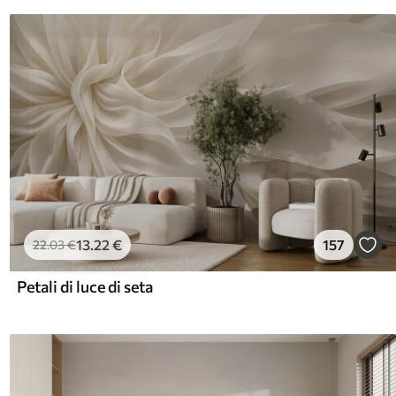
13
.22
€
157
22
.03
€
Petali di luce di seta