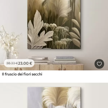
23
.00
€
38
.33
€
Il fruscio dei fiori secchi