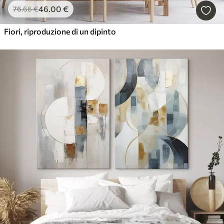
46
.00
€
76
.66
€
Fiori, riproduzione di un dipinto