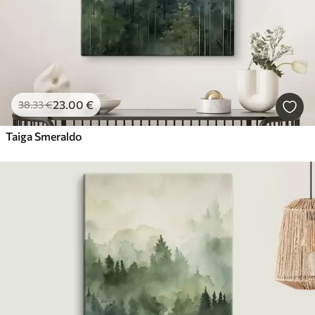
23
.00
€
38
.33
€
Taiga Smeraldo