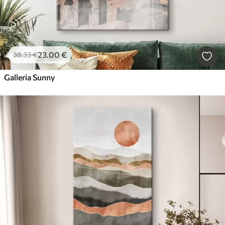
23
.00
€
38
.33
€
Galleria Sunny