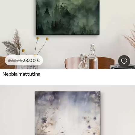
23
.00
€
38
.33
€
Nebbia mattutina