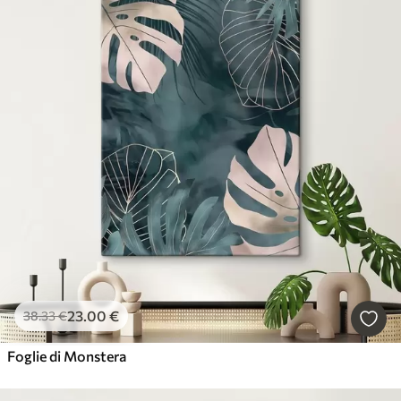
23
.00
€
38
.33
€
Foglie di Monstera