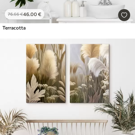
46
.00
€
76
.66
€
Terracotta