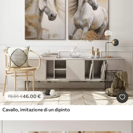
46
.00
€
76
.66
€
Cavallo, imitazione di un dipinto