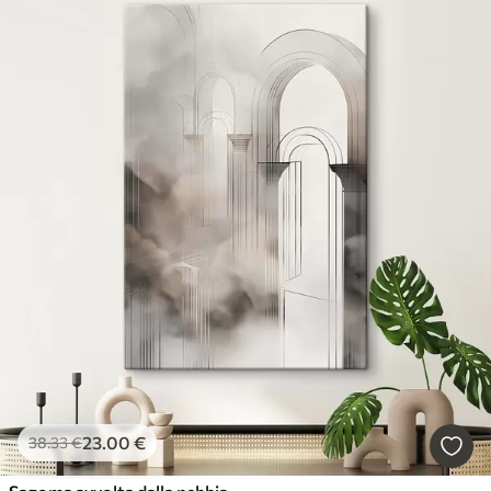
23
.00
€
38
.33
€