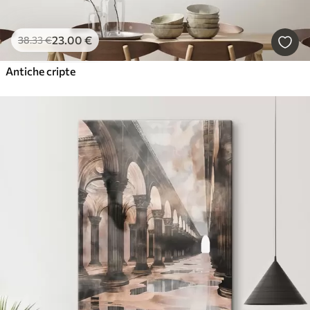
23
.00
€
38
.33
€
Antiche cripte