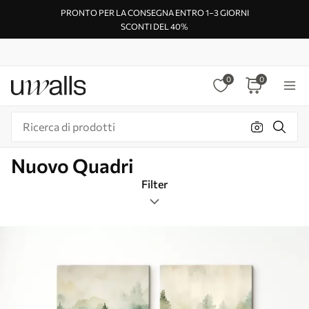
PRONTO PER LA CONSEGNA ENTRO 1–3 GIORNI
SCONTI DEL 40%
0
0
Nuovo Quadri
Filter
Tag
Formato immagine
Colore