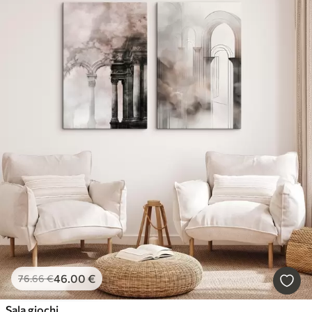
46
.00
€
76
.66
€
Sala giochi