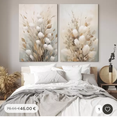
46
.00
€
76
.66
€
1