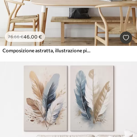
46
.00
€
76
.66
€
Composizione astratta, illustrazione piatta