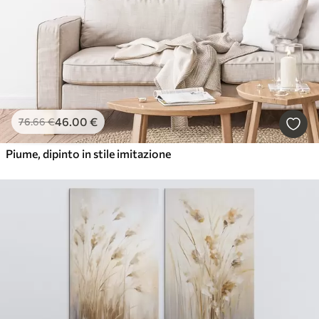
46
.00
€
76
.66
€
Piume, dipinto in stile imitazione