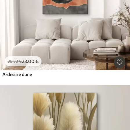
23
.00
€
38
.33
€
Ardesia e dune