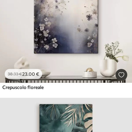
23
.00
€
38
.33
€
Crepuscolo floreale