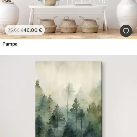
46
.00
€
76
.66
€
Pampa