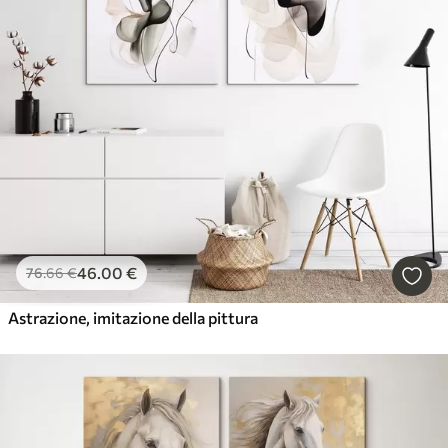
46
.00
€
76
.66
€
Astrazione, imitazione della pittura