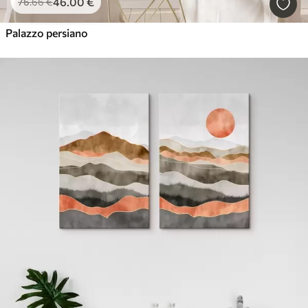
46
.00
€
76
.66
€
Palazzo persiano