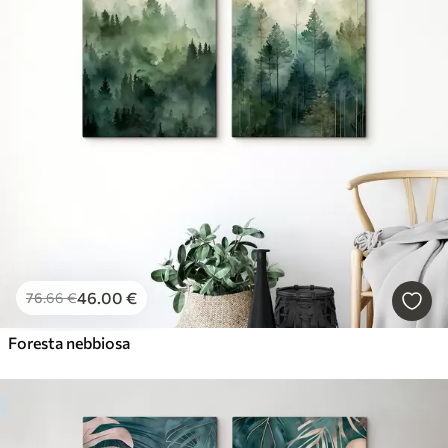
Nuovo quadri
Ultime novità
Resettare tutto
46
.00
€
76
.66
€
Foresta nebbiosa