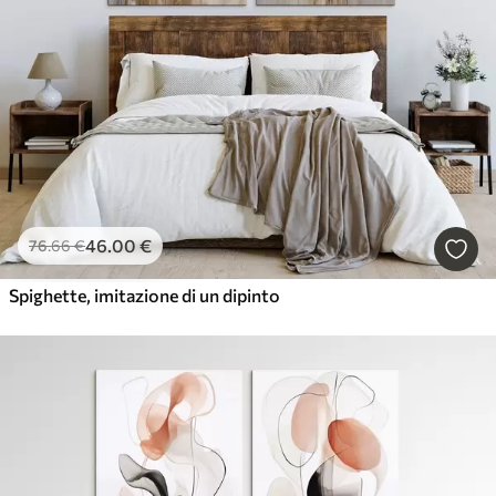
46
.00
€
76
.66
€
Spighette, imitazione di un dipinto