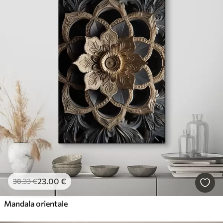
23
.00
€
38
.33
€
Mandala orientale