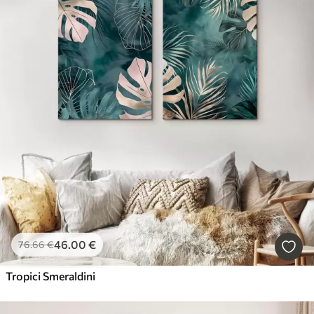
46
.00
€
76
.66
€
Tropici Smeraldini