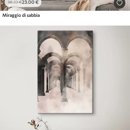
23
.00
€
38
.33
€
Miraggio di sabbia