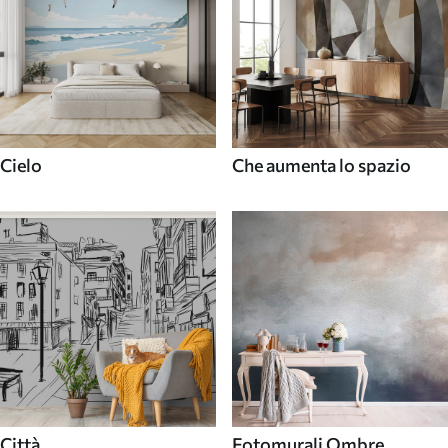
Cielo
Che aumenta lo spazio
Città
Fotomurali Ombre