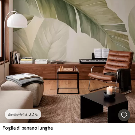
13
.22
€
22
.03
€
Foglie di banano lunghe