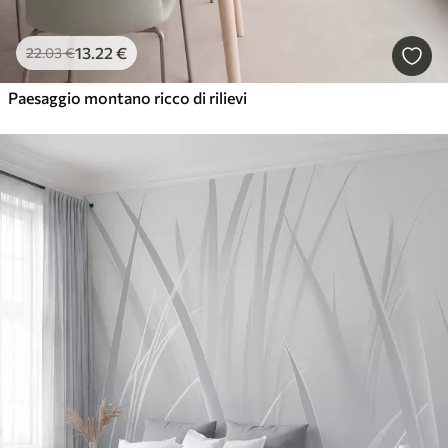
13
.22
€
22
.03
€
Paesaggio montano ricco di rilievi