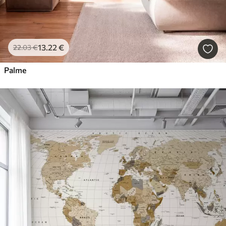
13
.22
€
22
.03
€
Palme