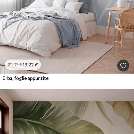
13
.22
€
22
.03
€
Erba, foglie appuntite