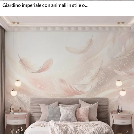
Giardino imperiale con animali in stile orientale: scimmia, leopardo, tigre, pavone e airone