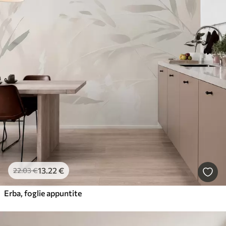
13
.22
€
22
.03
€
Erba, foglie appuntite