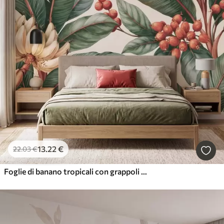
13
.22
€
22
.03
€
Foglie di banano tropicali con grappoli di bacche di caffè rosse, in stile acquerello