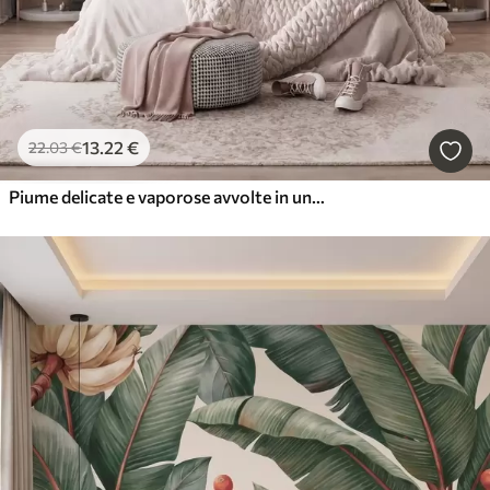
13
.22
€
22
.03
€
Piume delicate e vaporose avvolte in una foschia rosa-pesca dai riflessi luccicanti