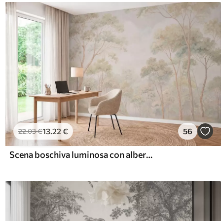
13
.22
€
56
22
.03
€
Scena boschiva luminosa con alberi alti