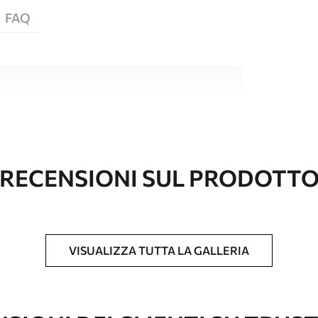
FAQ
i alta qualità, ciascuno adatto a stanze e
ormazioni sono disponibili di seguito o
nalizzazione.
RECENSIONI SUL PRODOTT
VISUALIZZA TUTTA LA GALLERIA
l formato desiderato e tagliata in strisce
 massima di 50 cm.
vestimento laccato e/o un adesivo per carta da