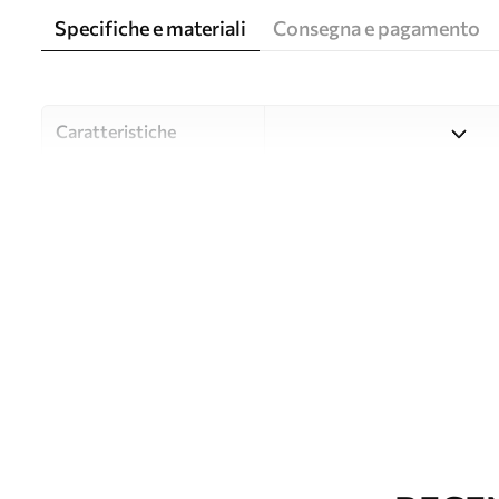
Specifiche e materiali
Consegna e pagamento
Caratteristiche
Material
Scegliete tra tre materiali d
budget diversi. Maggiori inf
durante il processo di perso
Autore
UWALLS
Numero di articolo
w05542
Produzione
L'immagine viene stampata ne
identiche con una larghezza
Inoltre
È possibile aggiungere un ri