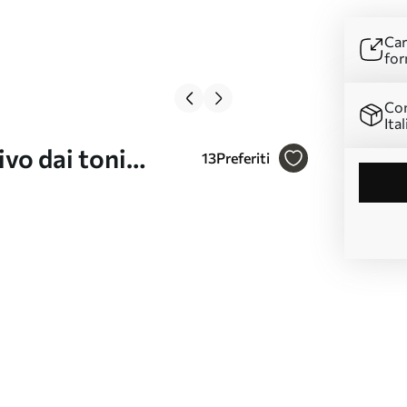
Car
for
Con
Ital
vo dai toni
13
Preferiti