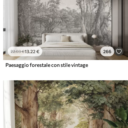
13
.22
€
266
22
.03
€
Paesaggio forestale con stile vintage