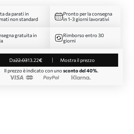
ta da parati in
Pronto per la consegna
mati non standard
in 1-3 giorni lavorativi
segna gratuita in
Rimborso entro 30
ia
giorni
da
22
.03
13
.22
€
Mostra il prezzo
Il prezzo è indicato con uno
sconto del 40%
.