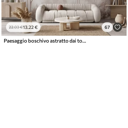
13
.22
€
67
22
.03
€
Paesaggio boschivo astratto dai toni beige fumé che trasmette un senso di profondità