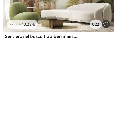
13
.22
€
822
22
.03
€
Sentiero nel bosco tra alberi maestosi in stile acquerello