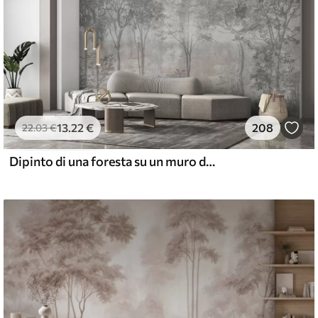
13
.22
€
208
22
.03
€
Dipinto di una foresta su un muro di pietra