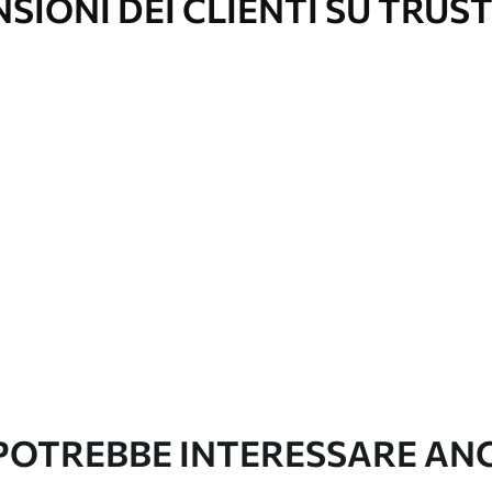
SIONI DEI CLIENTI SU TRUS
re pulita delicatamente con una spugna
con finitura a vernice possono essere pulite
e di continuità
emium
67
34
.00
€
/m²
l and Stick
67
49
.00
€
/m²
 POTREBBE INTERESSARE AN