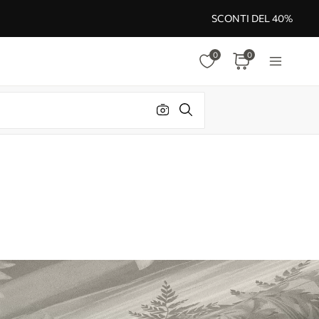
SCONTI DEL 40%
0
0