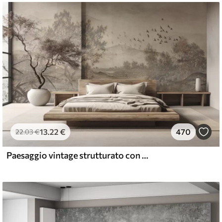
13
.22
€
470
22
.03
€
Paesaggio vintage strutturato con un albero vicino a un fiume e un cielo nuvoloso, arte naturalistica in toni seppia