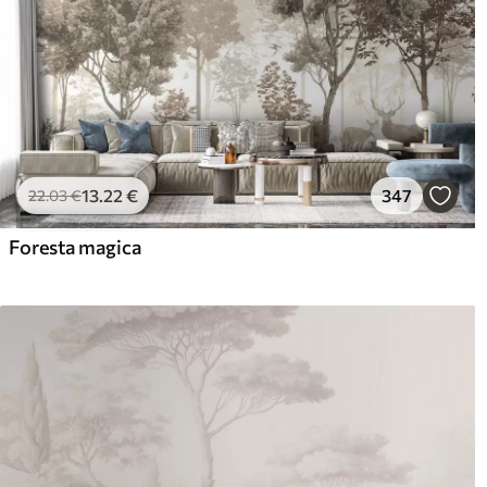
13
.22
€
347
22
.03
€
Foresta magica