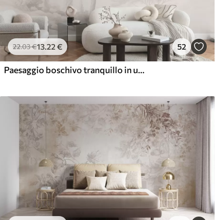
13
.22
€
52
22
.03
€
Paesaggio boschivo tranquillo in una palette di colori beige