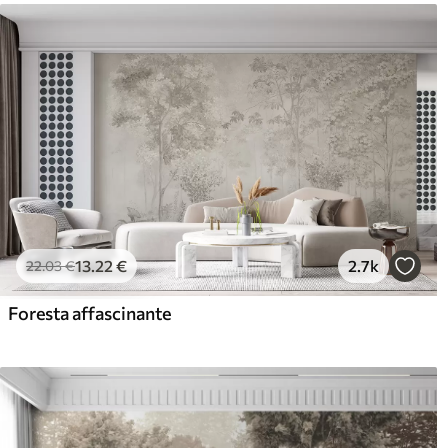
13
.22
€
2.7k
22
.03
€
Foresta affascinante