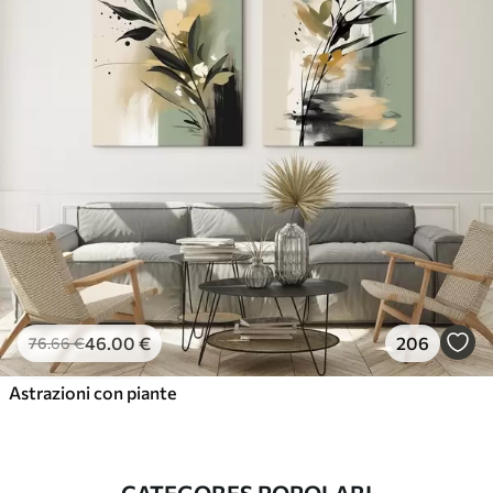
46
.00
€
206
76
.66
€
Astrazioni con piante