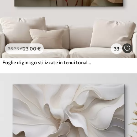
23
.00
€
33
38
.33
€
Foglie di ginkgo stilizzate in tenui tonalità pastello