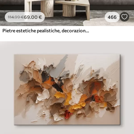
69
.00
€
466
114
.99
€
Pietre estetiche pealistiche, decorazione della casa, illuminazione naturale