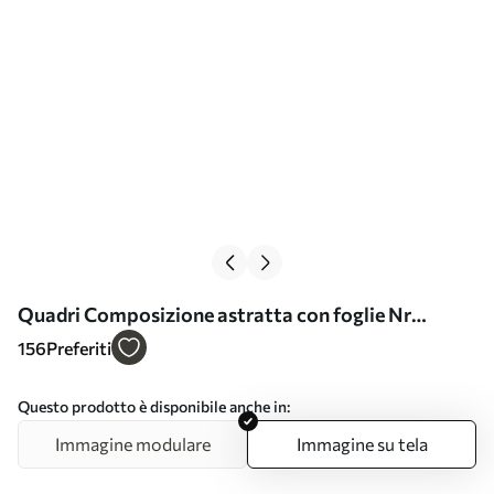
Quadri Composizione astratta con foglie Nr
s48224
156
Preferiti
Questo prodotto è disponibile anche in:
Immagine modulare
Immagine su tela