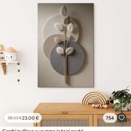
23
.00
€
754
38
.33
€
Cerchi in rilievo e un ramo in toni neutri caldi