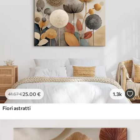
25
.00
€
1.3k
41
.67
€
Fiori astratti