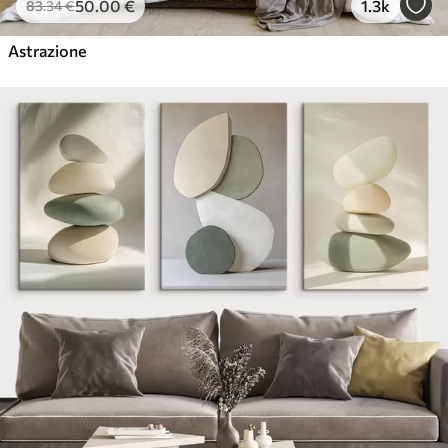
50
.00
€
1.3k
83
.34
€
Astrazione