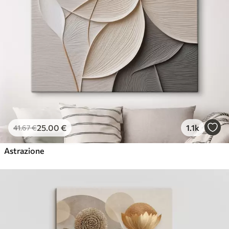
25
.00
€
1.1k
41
.67
€
Astrazione