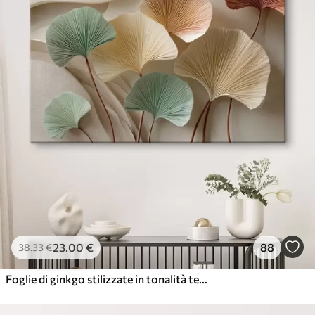
23
.00
€
88
38
.33
€
Foglie di ginkgo stilizzate in tonalità tenui