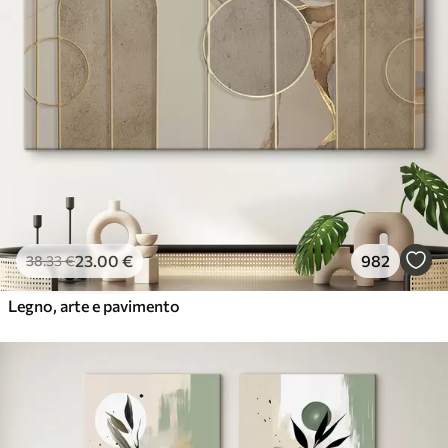
23
.00
€
982
38
.33
€
Legno, arte e pavimento