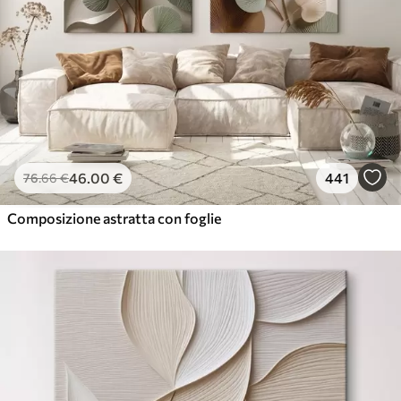
✓
Ecologico
46
.00
€
441
76
.66
€
Composizione astratta con foglie