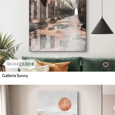
23
.00
€
38
.33
€
Galleria Sunny