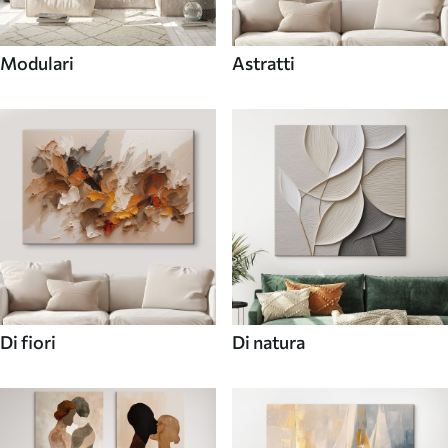
Modulari
Astratti
Di fiori
Di natura