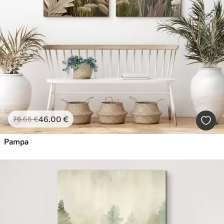
46
.00
€
76
.66
€
Pampa