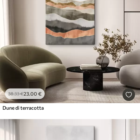
23
.00
€
38
.33
€
Dune di terracotta