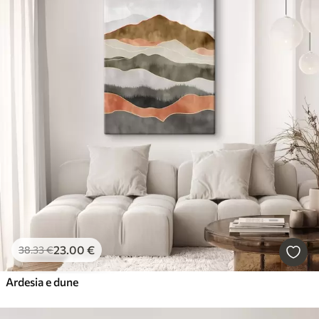
23
.00
€
38
.33
€
Ardesia e dune