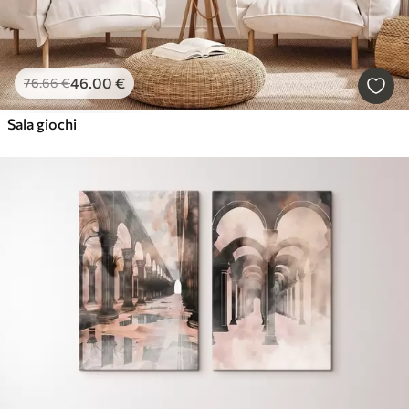
46
.00
€
76
.66
€
Sala giochi