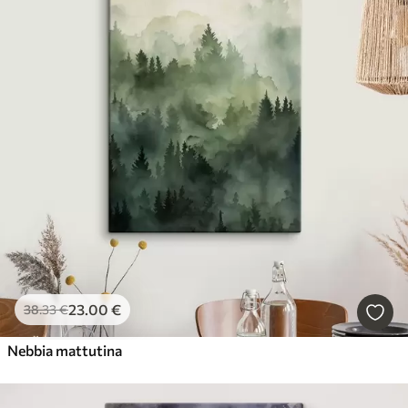
23
.00
€
38
.33
€
Nebbia mattutina