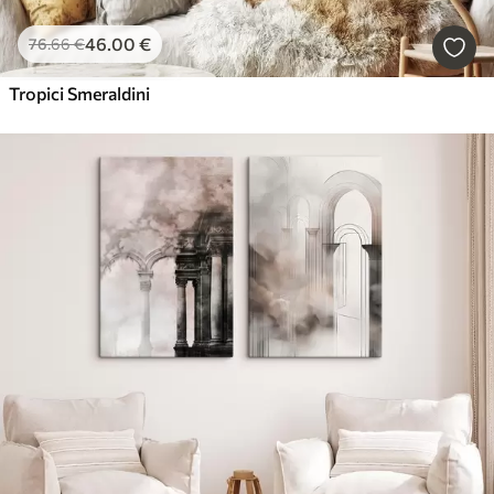
46
.00
€
76
.66
€
Tropici Smeraldini