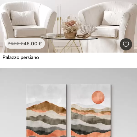
46
.00
€
76
.66
€
Palazzo persiano