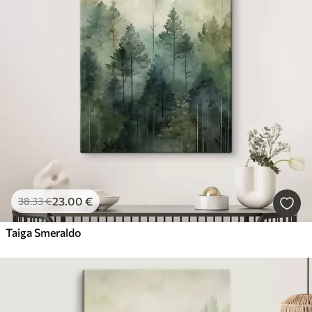
23
.00
€
38
.33
€
Taiga Smeraldo