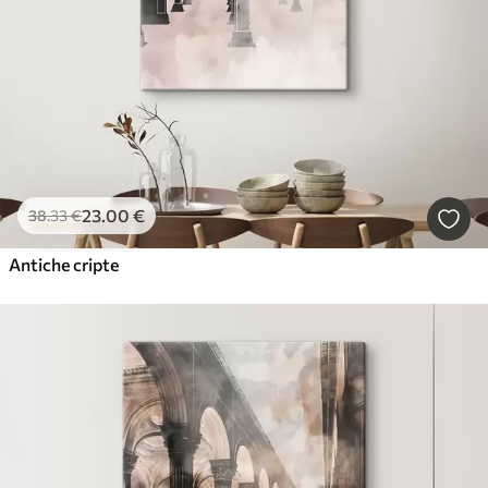
23
.00
€
38
.33
€
Antiche cripte