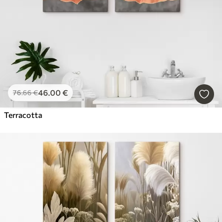
46
.00
€
76
.66
€
Terracotta