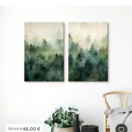
46
.00
€
76
.66
€