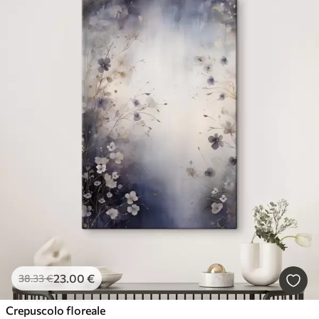
23
.00
€
38
.33
€
Crepuscolo floreale