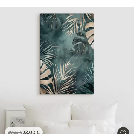
23
.00
€
38
.33
€