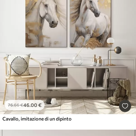
46
.00
€
76
.66
€
Cavallo, imitazione di un dipinto