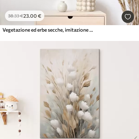
23
.00
€
38
.33
€
Vegetazione ed erbe secche, imitazione di un dipinto