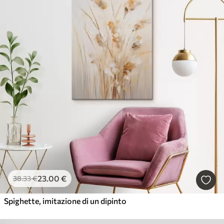
23
.00
€
38
.33
€
Spighette, imitazione di un dipinto