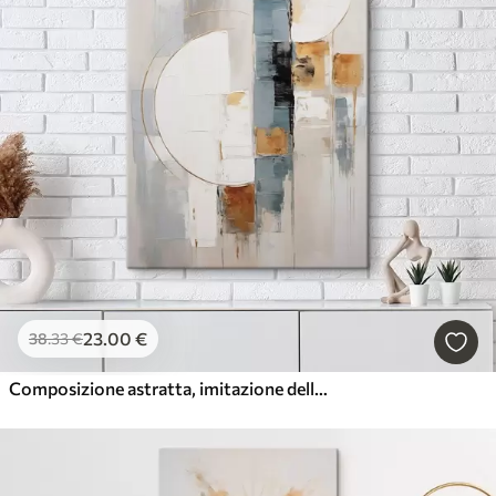
23
.00
€
38
.33
€
Composizione astratta, imitazione della pittura