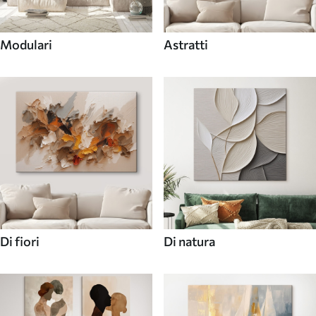
Modulari
Astratti
Di fiori
Di natura