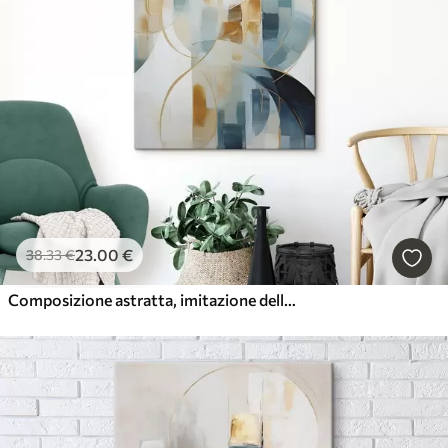
23
.00
€
38
.33
€
Composizione astratta, imitazione della pittura