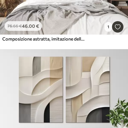
46
.00
€
76
.66
€
1
Composizione astratta, imitazione della pittura