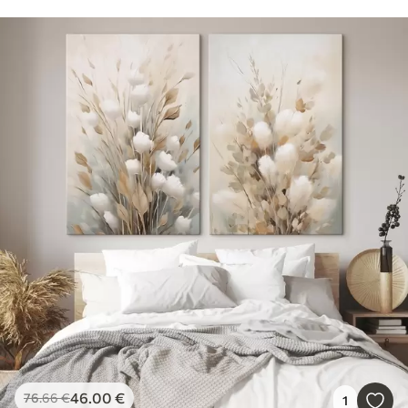
46
.00
€
76
.66
€
1