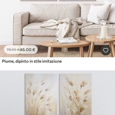
46
.00
€
76
.66
€
Piume, dipinto in stile imitazione