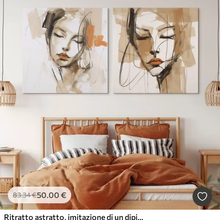
50
.00
€
83
.34
€
Ritratto astratto, imitazione di un dipinto