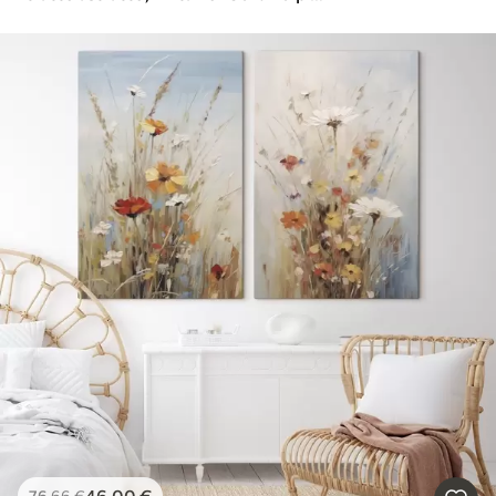
46
.00
€
76
.66
€