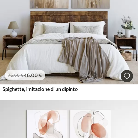
46
.00
€
76
.66
€
Spighette, imitazione di un dipinto