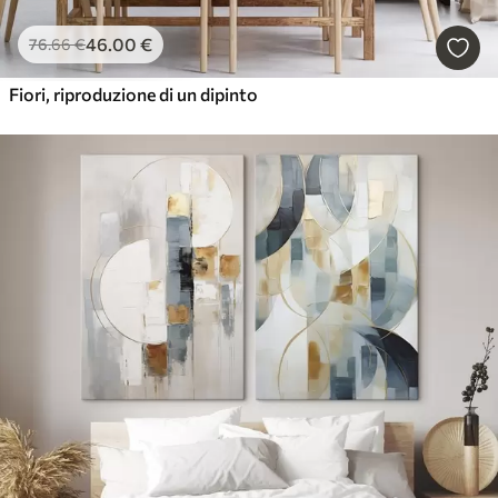
46
.00
€
76
.66
€
Fiori, riproduzione di un dipinto