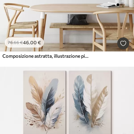
46
.00
€
76
.66
€
Composizione astratta, illustrazione piatta