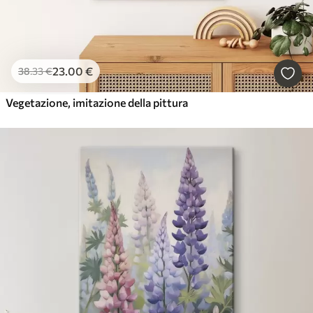
23
.00
€
38
.33
€
Vegetazione, imitazione della pittura