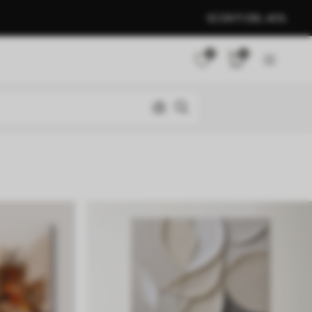
SCONTI DEL 40%
0
0