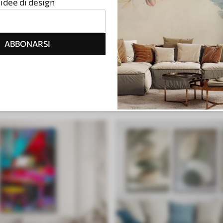
idee di design
ABBONARSI
o
Pietra, marmo e fluido