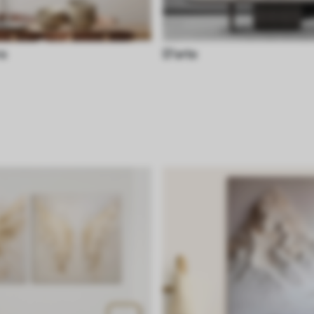
ra
D'arte