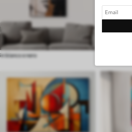
in bianco e nero
Ad acquerell