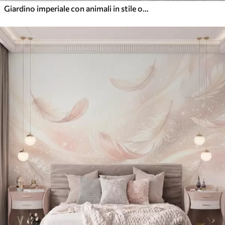
Giardino imperiale con animali in stile orientale: scimmia, leopardo, tigre, pavone e airone