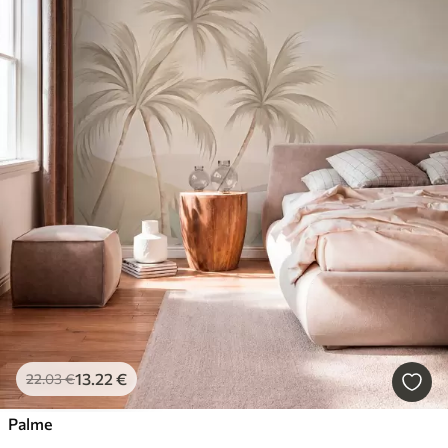
13
.22
€
22
.03
€
Palme