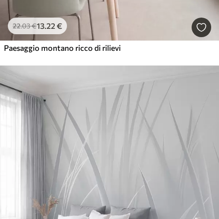
13
.22
€
22
.03
€
Paesaggio montano ricco di rilievi