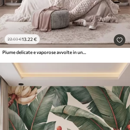
13
.22
€
22
.03
€
Piume delicate e vaporose avvolte in una foschia rosa-pesca dai riflessi luccicanti