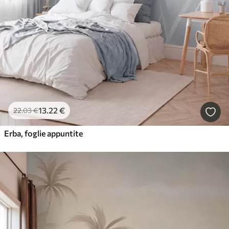
13
.22
€
22
.03
€
Erba, foglie appuntite