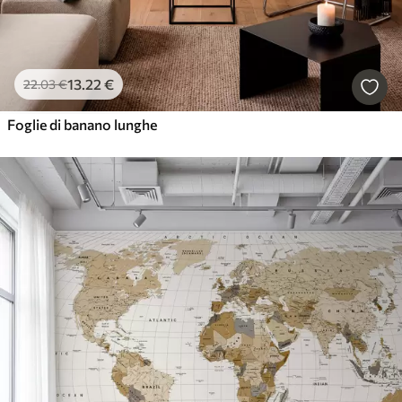
13
.22
€
22
.03
€
Foglie di banano lunghe