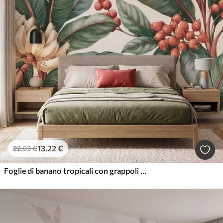
13
.22
€
22
.03
€
Foglie di banano tropicali con grappoli di bacche di caffè rosse, in stile acquerello