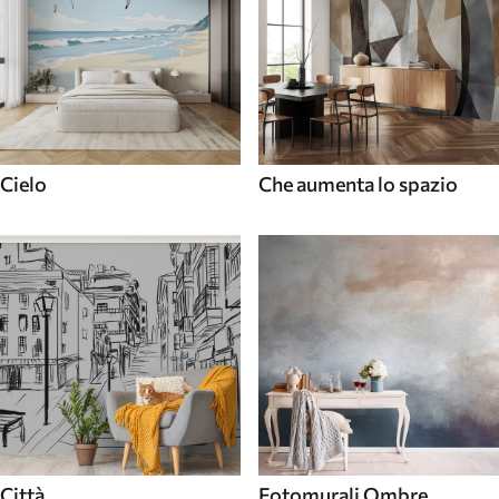
Cielo
Che aumenta lo spazio
Città
Fotomurali Ombre