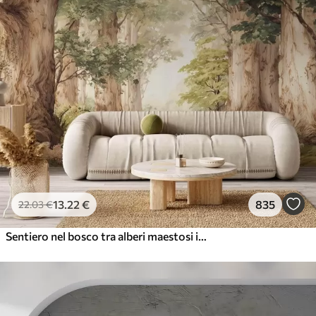
13
.22
€
835
22
.03
€
Sentiero nel bosco tra alberi maestosi in stile acquerello