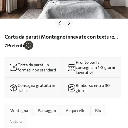
Carta da parati Montagne innevate con texture
morbida, effetto acquerello e una tavolozza di
7
Preferiti
colori blu e bianco. nr. w09630
Pronto per la
Carta da parati in
consegna in 1-3 giorni
formati non standard
lavorativi
Consegna gratuita in
Rimborso entro 30
Italia
giorni
Montagna
Paesaggio
Acquerello
Blu
Natura