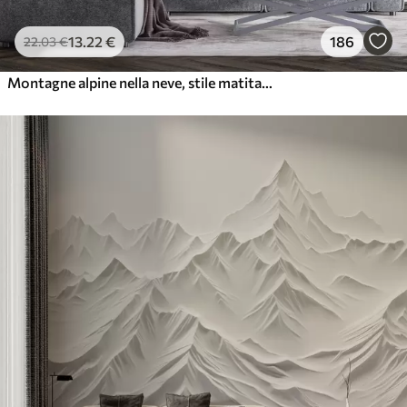
13
.22
€
186
22
.03
€
Montagne alpine nella neve, stile matita, minimalismo