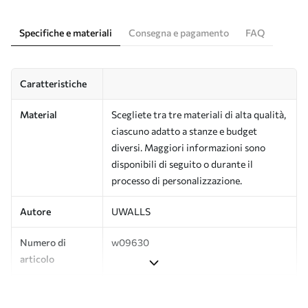
Specifiche e materiali
Consegna e pagamento
FAQ
Caratteristiche
Material
Scegliete tra tre materiali di alta qualità,
ciascuno adatto a stanze e budget
diversi. Maggiori informazioni sono
disponibili di seguito o durante il
processo di personalizzazione.
Autore
UWALLS
Numero di
w09630
articolo
Produzione
L'immagine viene stampata nel formato
desiderato e tagliata in strisce identiche