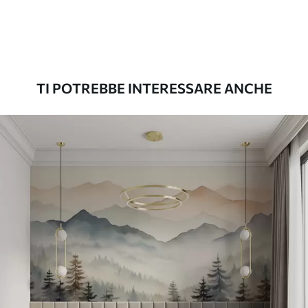
Premium
56
.67
34
.00
€
/m²
TI POTREBBE INTERESSARE ANCHE
Vinile Premium
65
.00
39
.00
€
/m²
Peel and Stick
81
.67
49
.00
€
/m²