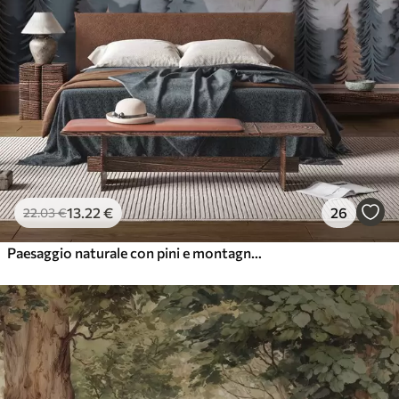
13
.22
€
26
22
.03
€
Paesaggio naturale con pini e montagne in stile intaglio del legno