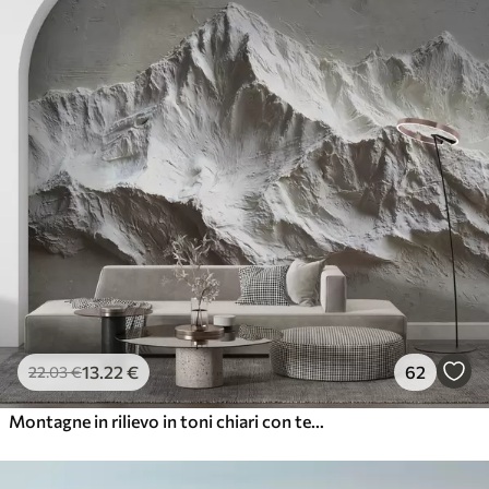
13
.22
€
62
22
.03
€
Montagne in rilievo in toni chiari con texture