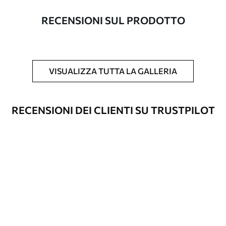
con una larghezza massima di 50 cm.
RECENSIONI SUL PRODOTTO
Inoltre
È possibile aggiungere un rivestimento
laccato e/o un adesivo per carta da
parati.
VISUALIZZA TUTTA LA GALLERIA
Pulizia
La carta da parati può essere pulita
delicatamente con una spugna morbida.
Le carte da parati con finitura a vernice
RECENSIONI DEI CLIENTI SU TRUSTPILOT
possono essere pulite con acqua.
Metodo di
Applicazione senza soluzione di
applicazione
continuità
Materiali disponibili
Standard
45
.00
27
.00
€
/m²