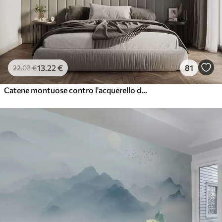
13
.22
€
81
22
.03
€
Catene montuose contro l'acquerello della foresta