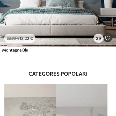
13
.22
€
29
22
.03
€
Montagne Blu
CATEGORES POPOLARI