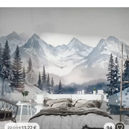
13
.22
€
94
22
.03
€