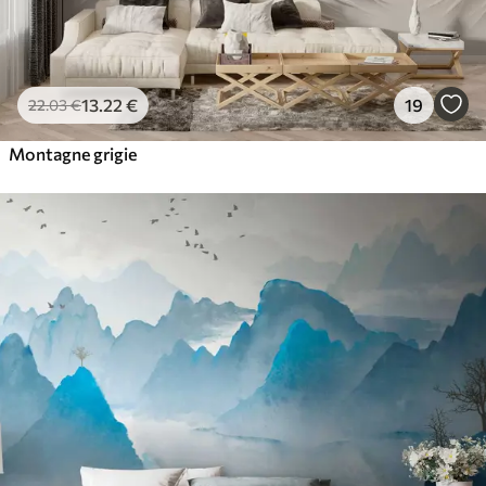
13
.22
€
19
22
.03
€
Montagne grigie