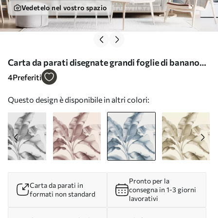
Vedetelo nel vostro spazio
Carta da parati disegnate grandi foglie di banano
nei toni del blu nr. w07877v2
4
Preferiti
Questo design è disponibile in altri colori:
Pronto per la
Carta da parati in
consegna in 1-3 giorni
formati non standard
lavorativi