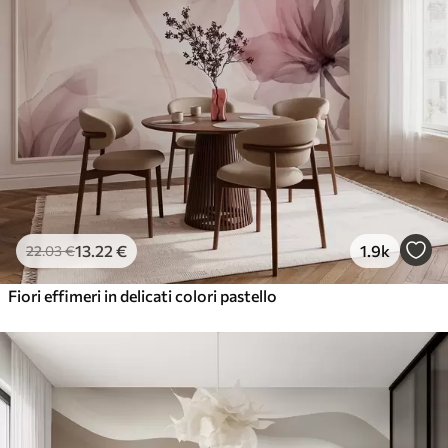
13
.22
€
1.9k
22
.03
€
Fiori effimeri in delicati colori pastello