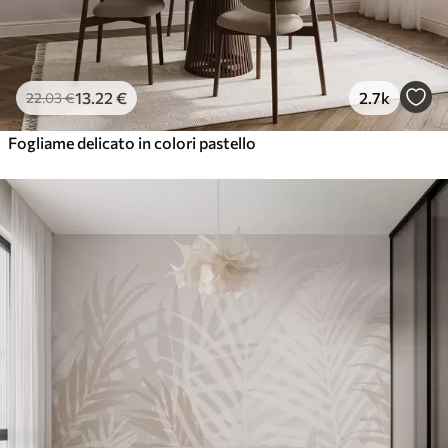
13
.22
€
2.7k
22
.03
€
Fogliame delicato in colori pastello