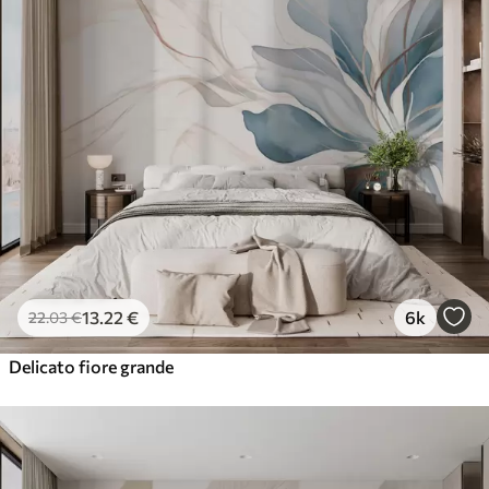
13
.22
€
6k
22
.03
€
Delicato fiore grande