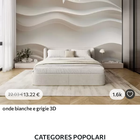
13
.22
€
1.6k
22
.03
€
onde bianche e grigie 3D
CATEGORES POPOLARI