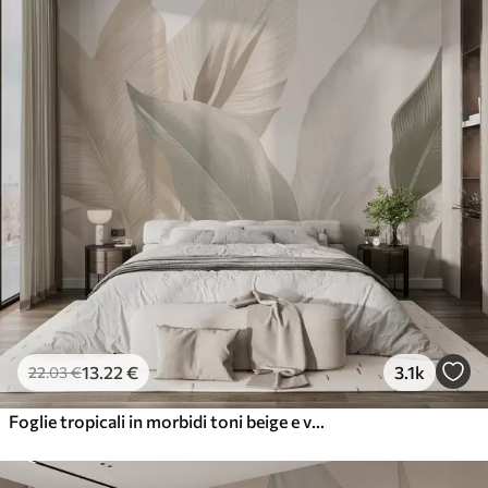
13
.22
€
3.1k
22
.03
€
Foglie tropicali in morbidi toni beige e verdi, con un effetto acquerello e delicate transizioni di colore