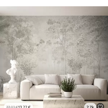
13
.22
€
2.7k
22
.03
€