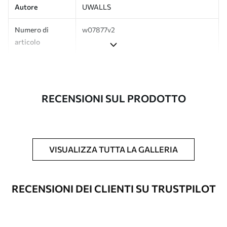
Autore
UWALLS
Numero di
w07877v2
articolo
Produzione
L'immagine viene stampata nel formato
desiderato e tagliata in strisce identiche
con una larghezza massima di 50 cm.
RECENSIONI SUL PRODOTTO
Inoltre
È possibile aggiungere un rivestimento
laccato e/o un adesivo per carta da
parati.
VISUALIZZA TUTTA LA GALLERIA
Pulizia
La carta da parati può essere pulita
delicatamente con una spugna morbida.
Le carte da parati con finitura a vernice
RECENSIONI DEI CLIENTI SU TRUSTPILOT
possono essere pulite con acqua.
Metodo di
Applicazione senza soluzione di