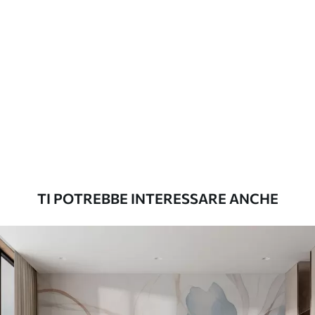
applicazione
continuità
Materiali disponibili
Standard
45
.00
27
.00
€
/m²
Premium
56
.67
34
.00
€
/m²
TI POTREBBE INTERESSARE ANCHE
Vinile Premium
65
.00
39
.00
€
/m²
Peel and Stick
81
.67
49
.00
€
/m²