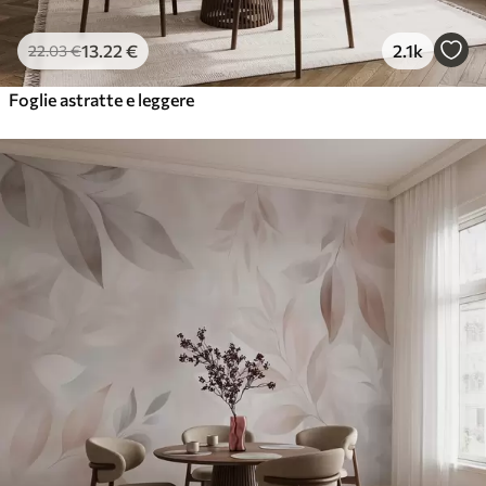
13
.22
€
2.1k
22
.03
€
Foglie astratte e leggere