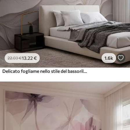
13
.22
€
1.6k
22
.03
€
Delicato fogliame nello stile del bassorilievo