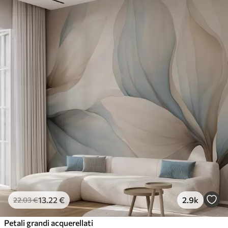
13
.22
€
2.9k
22
.03
€
Petali grandi acquerellati