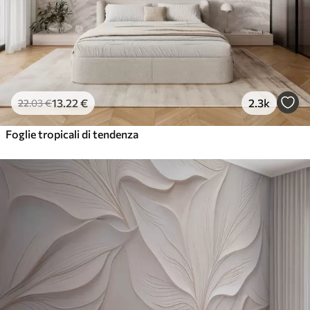
13
.22
€
2.3k
22
.03
€
Foglie tropicali di tendenza