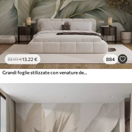
13
.22
€
884
22
.03
€
Grandi foglie stilizzate con venature dettagliate in varie tonalità di verde, crema e beige