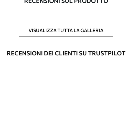
RECENSIONI SUL PRODOTTO
Inoltre
È possibile aggiungere un rivestimento
laccato e/o un adesivo per carta da
parati.
VISUALIZZA TUTTA LA GALLERIA
Pulizia
La carta da parati può essere pulita
delicatamente con una spugna morbida.
Le carte da parati con finitura a vernice
RECENSIONI DEI CLIENTI SU TRUSTPILOT
possono essere pulite con acqua.
Metodo di
Applicazione senza soluzione di
applicazione
continuità
Materiali disponibili
Standard
45
.00
27
.00
€
/m²