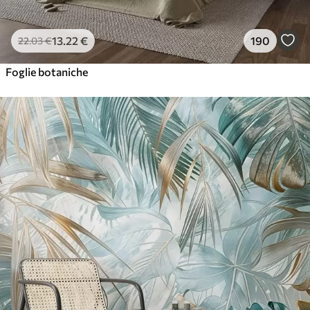
13
.22
€
190
22
.03
€
Foglie botaniche