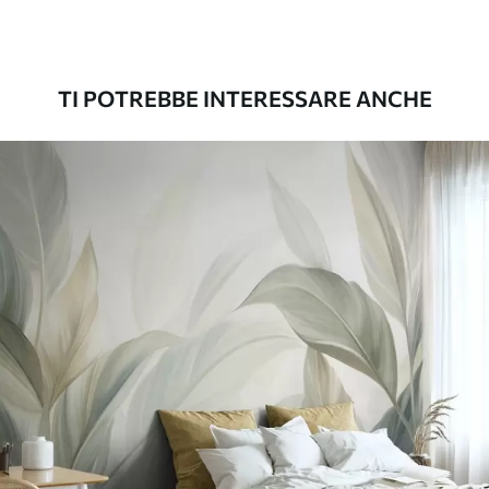
Premium
56
.67
34
.00
€
/m²
TI POTREBBE INTERESSARE ANCHE
Vinile Premium
65
.00
39
.00
€
/m²
Peel and Stick
81
.67
49
.00
€
/m²