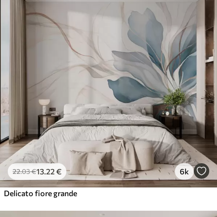
13
.22
€
6k
22
.03
€
Delicato fiore grande