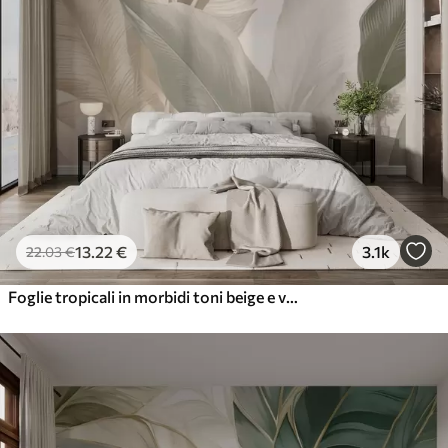
13
.22
€
3.1k
22
.03
€
Foglie tropicali in morbidi toni beige e verdi, con un effetto acquerello e delicate transizioni di colore