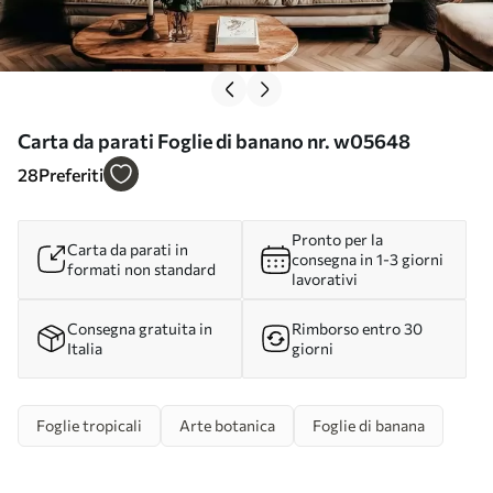
Carta da parati Foglie di banano nr. w05648
28
Preferiti
Pronto per la
Carta da parati in
consegna in 1-3 giorni
formati non standard
lavorativi
Consegna gratuita in
Rimborso entro 30
Italia
giorni
Foglie tropicali
Arte botanica
Foglie di banana