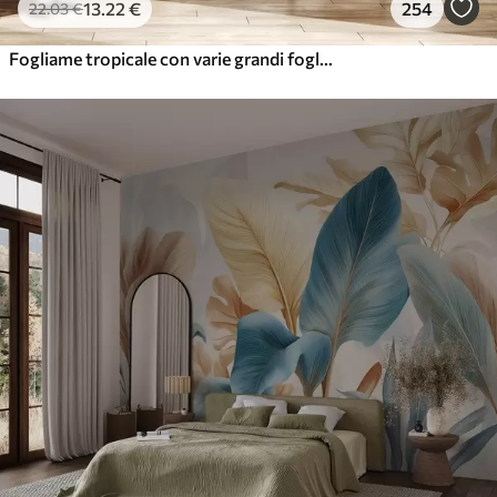
13
.22
€
254
22
.03
€
Fogliame tropicale con varie grandi foglie verdi, tra cui foglie di banano, foglie di palma e altre specie di piante esotiche