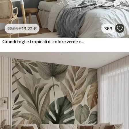
13
.22
€
363
22
.03
€
Grandi foglie tropicali di colore verde chiaro con tonalità tenui e pastello, in una composizione artistica ricca di texture