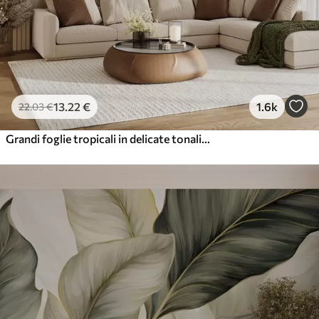
13
.22
€
1.6k
22
.03
€
Grandi foglie tropicali in delicate tonalità pastello