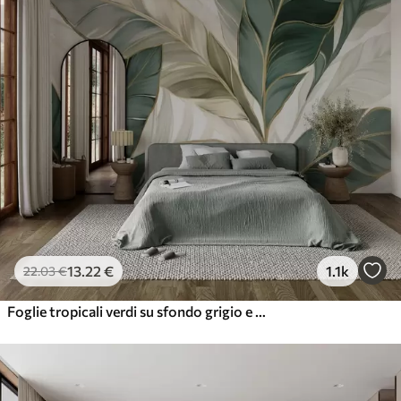
13
.22
€
1.1k
22
.03
€
Foglie tropicali verdi su sfondo grigio e bianco