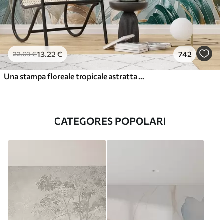
13
.22
€
742
22
.03
€
Una stampa floreale tropicale astratta con grandi foglie di palma nei toni del blu e del beige crea un'atmosfera lussureggiante
CATEGORES POPOLARI