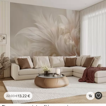
13
.22
€
1k
22
.03
€