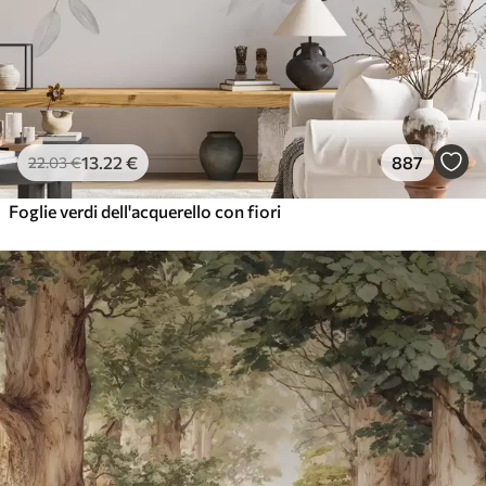
13
.22
€
887
22
.03
€
Foglie verdi dell'acquerello con fiori