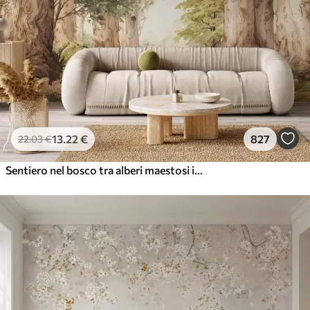
13
.22
€
827
22
.03
€
Sentiero nel bosco tra alberi maestosi in stile acquerello