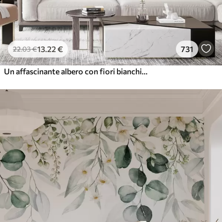
13
.22
€
731
22
.03
€
Un affascinante albero con fiori bianchi sullo sfondo di nuvole in uno stile interessante dai colori caldi e delicati