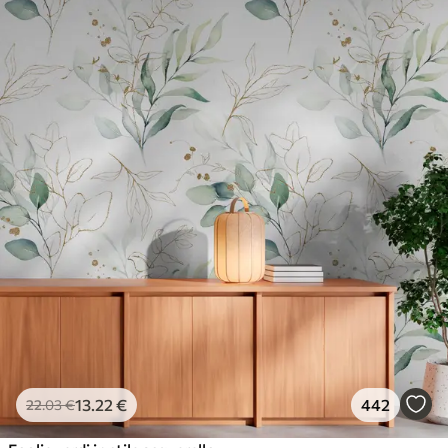
13
.22
€
442
22
.03
€