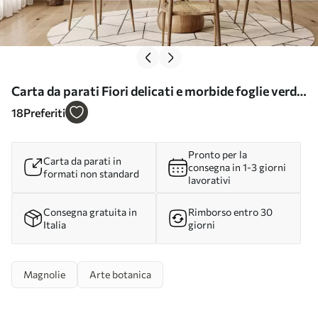
Carta da parati Fiori delicati e morbide foglie verdi
in uno stile vintage pittorico caratterizzato da
18
Preferiti
pennellate delicate nr. w05601
Pronto per la
Carta da parati in
consegna in 1-3 giorni
formati non standard
lavorativi
Consegna gratuita in
Rimborso entro 30
Italia
giorni
Magnolie
Arte botanica