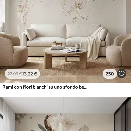
13
.22
€
250
22
.03
€
Rami con fiori bianchi su uno sfondo beige chiaro