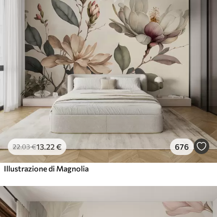
13
.22
€
676
22
.03
€
Illustrazione di Magnolia