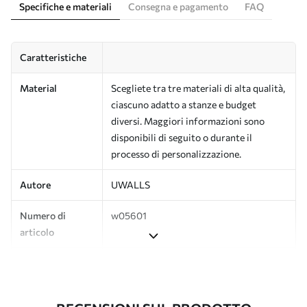
Specifiche e materiali
Consegna e pagamento
FAQ
Caratteristiche
Material
Scegliete tra tre materiali di alta qualità,
ciascuno adatto a stanze e budget
diversi. Maggiori informazioni sono
disponibili di seguito o durante il
processo di personalizzazione.
Autore
UWALLS
Numero di
w05601
articolo
Produzione
L'immagine viene stampata nel formato
desiderato e tagliata in strisce identiche
con una larghezza massima di 50 cm.