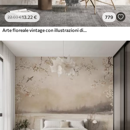
13
.22
€
779
22
.03
€
Arte floreale vintage con illustrazioni di fiori e foglie delicati in stile disegno, morbidi toni pastello beige e seppia