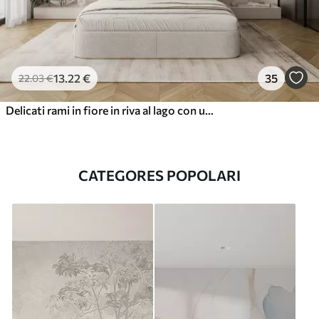
13
.22
€
35
22
.03
€
Delicati rami in fiore in riva al lago con uccelli nella leggera nebbiolina
CATEGORES POPOLARI