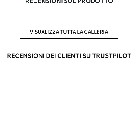
RECENSIONI SUL PRODOTTO
Inoltre
È possibile aggiungere un rivestimento
laccato e/o un adesivo per carta da
parati.
VISUALIZZA TUTTA LA GALLERIA
Pulizia
La carta da parati può essere pulita
delicatamente con una spugna morbida.
Le carte da parati con finitura a vernice
RECENSIONI DEI CLIENTI SU TRUSTPILOT
possono essere pulite con acqua.
Metodo di
Applicazione senza soluzione di
applicazione
continuità
Materiali disponibili
Standard
45
.00
27
.00
€
/m²