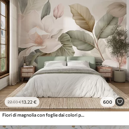
13
.22
€
600
22
.03
€
Fiori di magnolia con foglie dai colori pastello, bianco, rosa e verde, morbidi, delicati, in stile acquerello