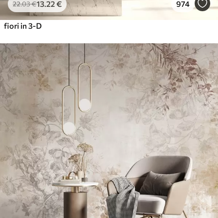
13
.22
€
974
22
.03
€
fiori in 3-D