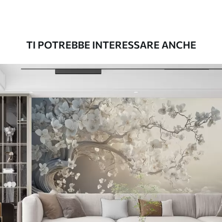
Premium
56
.67
34
.00
€
/m²
TI POTREBBE INTERESSARE ANCHE
Vinile Premium
65
.00
39
.00
€
/m²
Peel and Stick
81
.67
49
.00
€
/m²