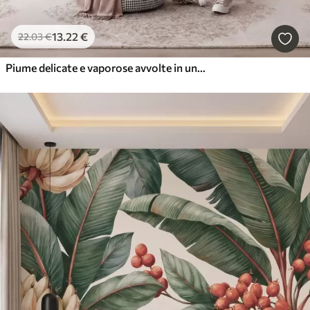
13
.22
€
22
.03
€
Piume delicate e vaporose avvolte in una foschia rosa-pesca dai riflessi luccicanti