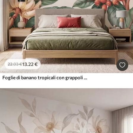
13
.22
€
22
.03
€
Foglie di banano tropicali con grappoli di bacche di caffè rosse, in stile acquerello