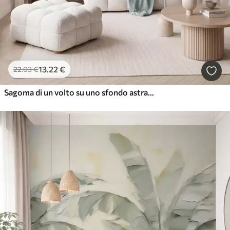
13
.22
€
22
.03
€
Sagoma di un volto su uno sfondo astratto