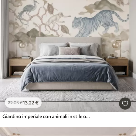
13
.22
€
22
.03
€
Giardino imperiale con animali in stile orientale: scimmia, leopardo, tigre, pavone e airone