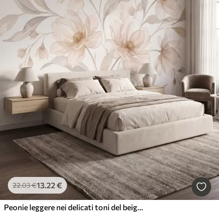
13
.22
€
22
.03
€
Peonie leggere nei delicati toni del beige cipria