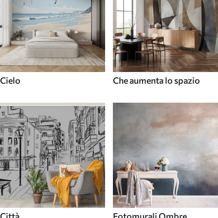
Cielo
Che aumenta lo spazio
Città
Fotomurali Ombre