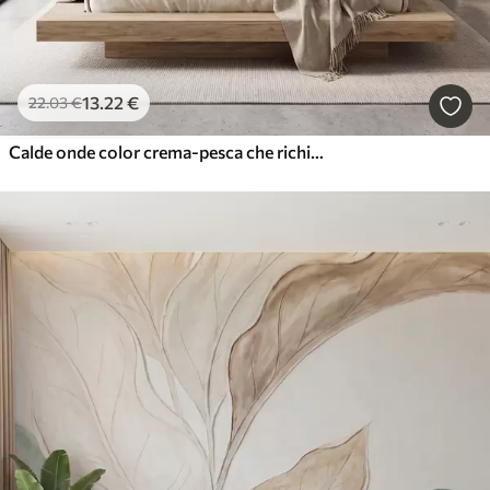
13
.22
€
22
.03
€
Calde onde color crema-pesca che richiamano l'effetto dell'intonaco strutturato, astratto