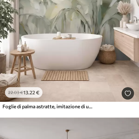
13
.22
€
22
.03
€
Foglie di palma astratte, imitazione di un dipinto