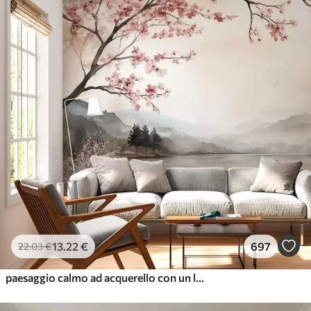
13
.22
€
697
22
.03
€
paesaggio calmo ad acquerello con un lago e un albero in fiore