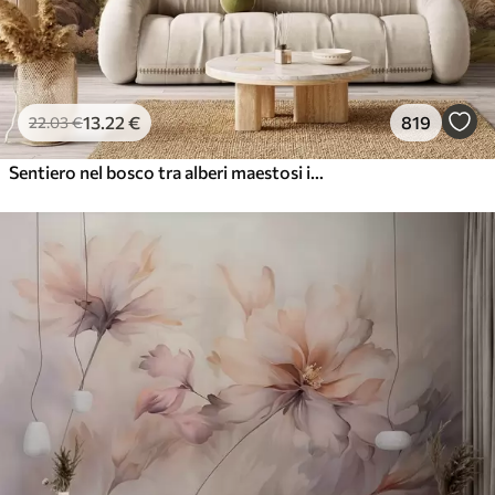
13
.22
€
819
22
.03
€
Sentiero nel bosco tra alberi maestosi in stile acquerello