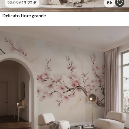
13
.22
€
6k
22
.03
€
Delicato fiore grande