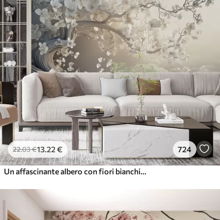
13
.22
€
724
22
.03
€
Un affascinante albero con fiori bianchi sullo sfondo di nuvole in uno stile interessante dai colori caldi e delicati