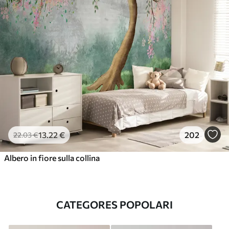
13
.22
€
202
22
.03
€
Albero in fiore sulla collina
CATEGORES POPOLARI