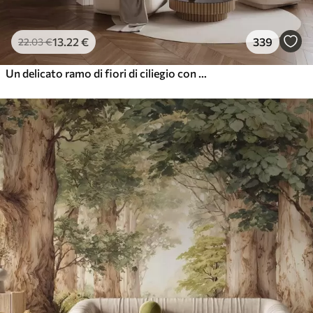
13
.22
€
339
22
.03
€
Un delicato ramo di fiori di ciliegio con fiori rosa tenue su uno sfondo chiaro