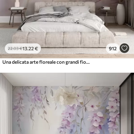
13
.22
€
912
22
.03
€
Una delicata arte floreale con grandi fiori color pastello dai petali traslucidi, steli morbidi e uno sfondo delicatamente diffuso