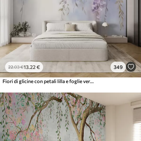
13
.22
€
349
22
.03
€
Fiori di glicine con petali lilla e foglie verdi che pendono dai rami, colori pastello tenui, sfondo color pastello