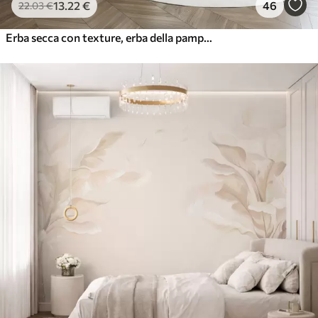
13
.22
€
46
22
.03
€
Erba secca con texture, erba della pampa e foglie blu, dipinte con uno stile delicato, simile all'acquerello