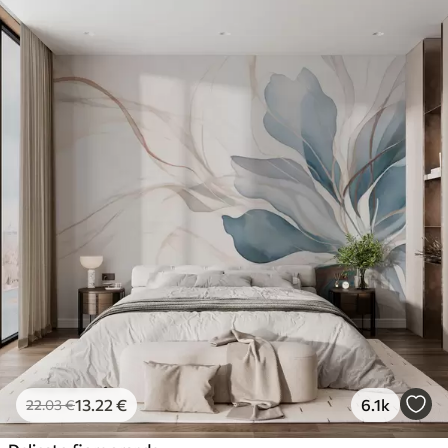
13
.22
€
6.1k
22
.03
€