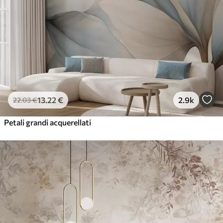
13
.22
€
2.9k
22
.03
€
Petali grandi acquerellati