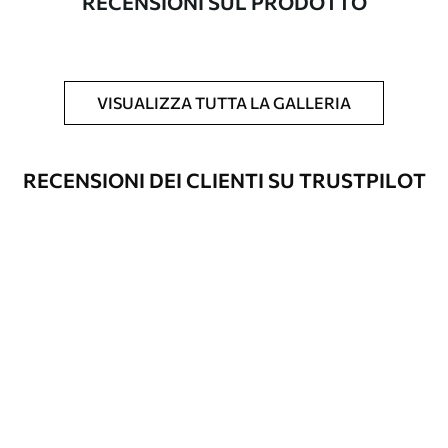
RECENSIONI SUL PRODOTTO
Inoltre
È possibile aggiungere un rivestimento
laccato e/o un adesivo per carta da
parati.
VISUALIZZA TUTTA LA GALLERIA
Pulizia
La carta da parati può essere pulita
delicatamente con una spugna morbida.
Le carte da parati con finitura a vernice
RECENSIONI DEI CLIENTI SU TRUSTPILOT
possono essere pulite con acqua.
Metodo di
Applicazione senza soluzione di
applicazione
continuità
Materiali disponibili
Standard
45
.00
27
.00
€
/m²