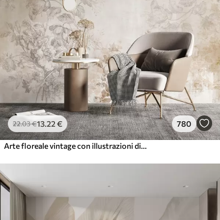
13
.22
€
780
22
.03
€
Arte floreale vintage con illustrazioni di fiori e foglie delicati in stile disegno, morbidi toni pastello beige e seppia