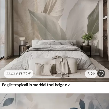
13
.22
€
3.2k
22
.03
€
Foglie tropicali in morbidi toni beige e verdi, con un effetto acquerello e delicate transizioni di colore