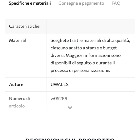
Specifiche e materiali
Consegna e pagamento
FAQ
Caratteristiche
Material
Scegliete tra tre materiali di alta qualità,
ciascuno adatto a stanze e budget
diversi. Maggiori informazioni sono
disponibili di seguito o durante il
processo di personalizzazione.
Autore
UWALLS
Numero di
w05289
articolo
Produzione
L'immagine viene stampata nel formato
desiderato e tagliata in strisce identiche
con una larghezza massima di 50 cm.