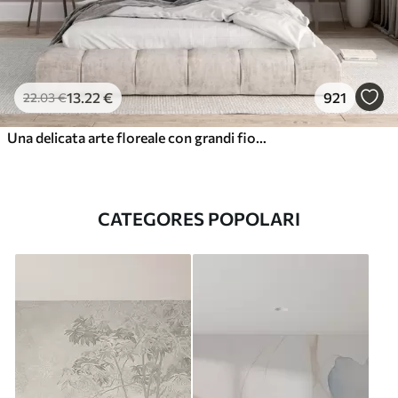
13
.22
€
921
22
.03
€
Una delicata arte floreale con grandi fiori color pastello dai petali traslucidi, steli morbidi e uno sfondo delicatamente diffuso
CATEGORES POPOLARI