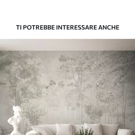
Premium
56
.67
34
.00
€
/m²
TI POTREBBE INTERESSARE ANCHE
Vinile Premium
65
.00
39
.00
€
/m²
Peel and Stick
81
.67
49
.00
€
/m²