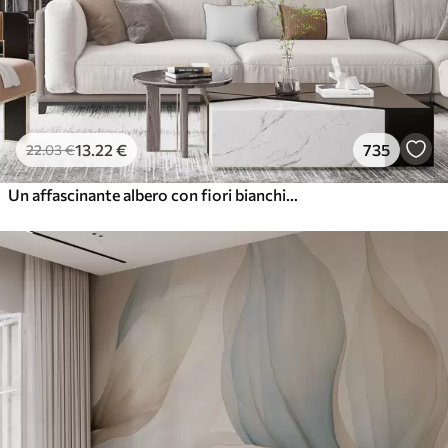
13
.22
€
735
22
.03
€
Un affascinante albero con fiori bianchi sullo sfondo di nuvole in uno stile interessante dai colori caldi e delicati