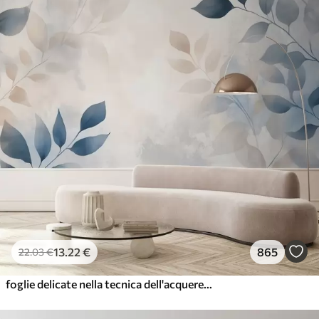
13
.22
€
865
22
.03
€
foglie delicate nella tecnica dell'acquerello