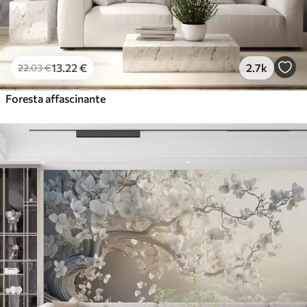
13
.22
€
2.7k
22
.03
€
Foresta affascinante