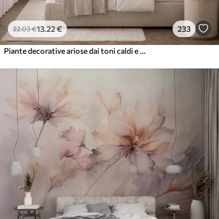
13
.22
€
233
22
.03
€
Piante decorative ariose dai toni caldi e cremosi