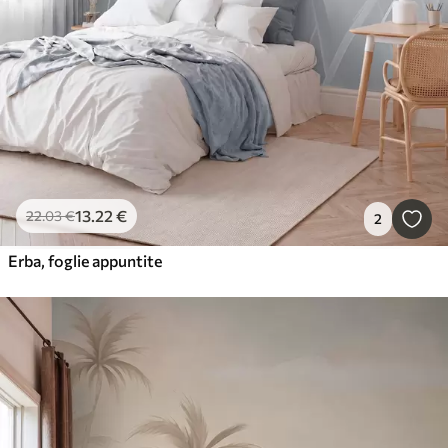
13
.22
€
22
.03
€
2
Erba, foglie appuntite