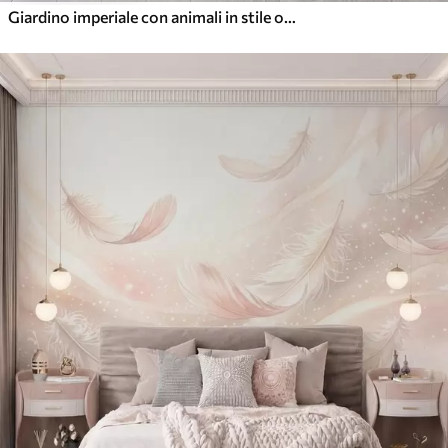
Giardino imperiale con animali in stile orientale: scimmia, leopardo, tigre, pavone e airone