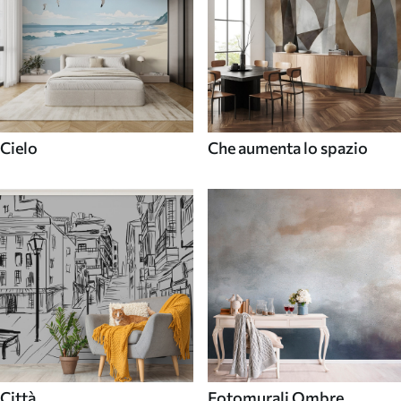
Cielo
Che aumenta lo spazio
Città
Fotomurali Ombre