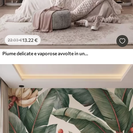
13
.22
€
22
.03
€
Piume delicate e vaporose avvolte in una foschia rosa-pesca dai riflessi luccicanti