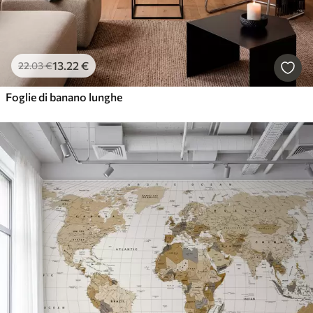
13
.22
€
22
.03
€
Foglie di banano lunghe