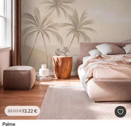
13
.22
€
22
.03
€
Palme