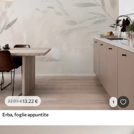
13
.22
€
22
.03
€
1
Erba, foglie appuntite