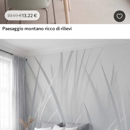
13
.22
€
22
.03
€
Paesaggio montano ricco di rilievi