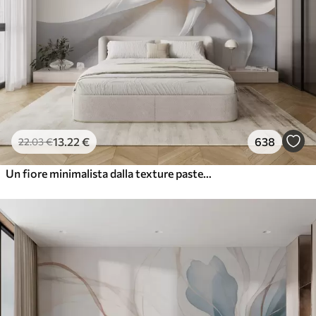
13
.22
€
638
22
.03
€
Un fiore minimalista dalla texture pastello bianca con petali morbidi, leggeri e ariosi, su sfondo bianco