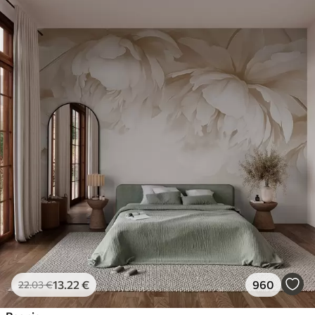
13
.22
€
960
22
.03
€