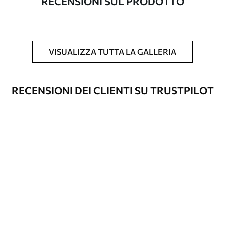
RECENSIONI SUL PRODOTTO
Inoltre
È possibile aggiungere un rivestimento
laccato e/o un adesivo per carta da
parati.
VISUALIZZA TUTTA LA GALLERIA
Pulizia
La carta da parati può essere pulita
delicatamente con una spugna morbida.
Le carte da parati con finitura a vernice
RECENSIONI DEI CLIENTI SU TRUSTPILOT
possono essere pulite con acqua.
Metodo di
Applicazione senza soluzione di
applicazione
continuità
Materiali disponibili
Standard
45
.00
27
.00
€
/m²