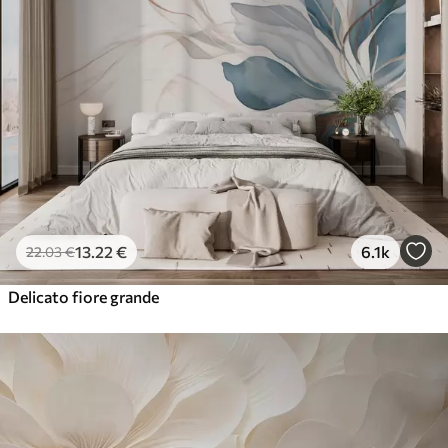
13
.22
€
6.1k
22
.03
€
Delicato fiore grande