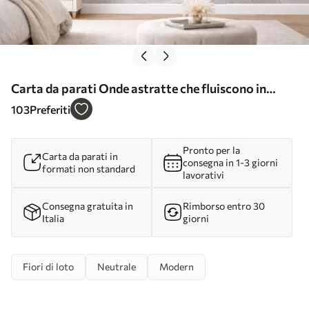
Carta da parati Onde astratte che fluiscono in
tonalità beige chiaro nr. w05266
103
Preferiti
Pronto per la
Carta da parati in
consegna in 1-3 giorni
formati non standard
lavorativi
Consegna gratuita in
Rimborso entro 30
Italia
giorni
Fiori di loto
Neutrale
Modern