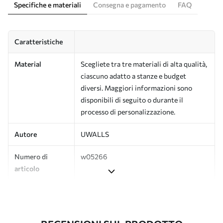
Specifiche e materiali
Consegna e pagamento
FAQ
Caratteristiche
Material
Scegliete tra tre materiali di alta qualità,
ciascuno adatto a stanze e budget
diversi. Maggiori informazioni sono
disponibili di seguito o durante il
processo di personalizzazione.
Autore
UWALLS
Numero di
w05266
articolo
Produzione
L'immagine viene stampata nel formato
desiderato e tagliata in strisce identiche
con una larghezza massima di 50 cm.