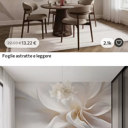
13
.22
€
2.1k
22
.03
€
Foglie astratte e leggere