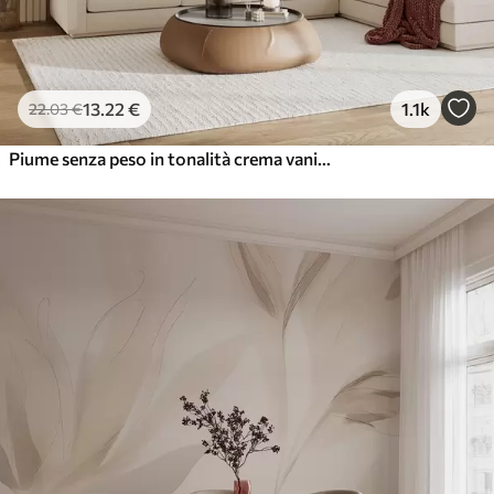
13
.22
€
1.1k
22
.03
€
Piume senza peso in tonalità crema vaniglia