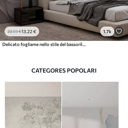
13
.22
€
1.7k
22
.03
€
Delicato fogliame nello stile del bassorilievo
CATEGORES POPOLARI