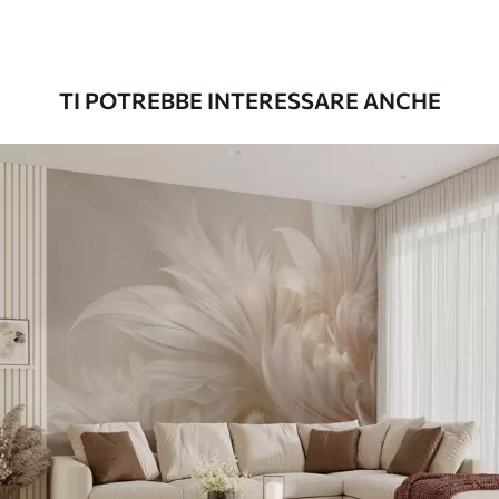
Premium
56
.67
34
.00
€
/m²
TI POTREBBE INTERESSARE ANCHE
Vinile Premium
65
.00
39
.00
€
/m²
Peel and Stick
81
.67
49
.00
€
/m²