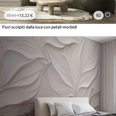
13
.22
€
92
22
.03
€
Fiori scolpiti dalla luce con petali morbidi