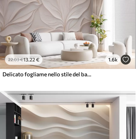
13
.22
€
1.6k
22
.03
€
Delicato fogliame nello stile del bassorilievo