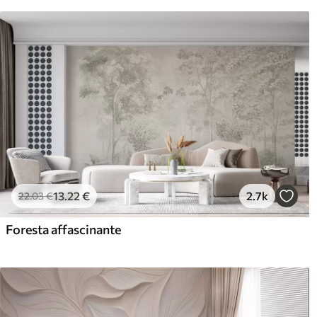
13
.22
€
2.7k
22
.03
€
Foresta affascinante