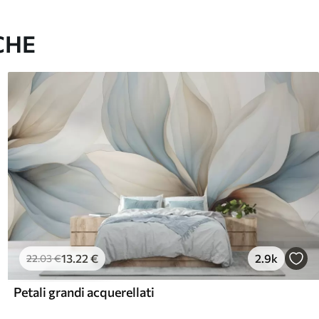
CHE
13
.22
€
2.9k
22
.03
€
Petali grandi acquerellati