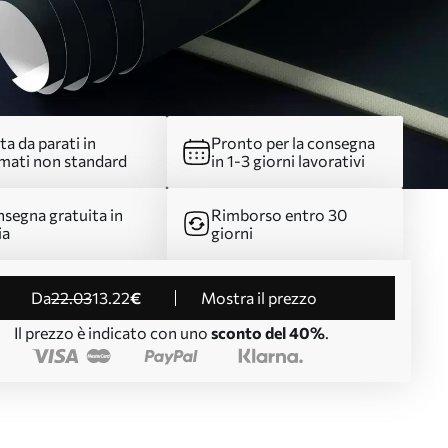
ta da parati in
Pronto per la consegna
mati non standard
in 1-3 giorni lavorativi
segna gratuita in
Rimborso entro 30
ia
giorni
da
22
.03
13
.22
€
Mostra il prezzo
Il prezzo è indicato con uno
sconto del 40%
.