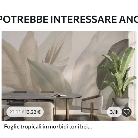
l and Stick
67
49
.00
€
/m²
 POTREBBE INTERESSARE AN
13
.22
€
3.1k
22
.03
€
Foglie tropicali in morbidi toni beige e verdi, con un effetto acquerello e delicate transizioni di colore