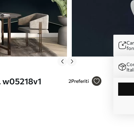
Car
for
Con
Ital
r. w05218v1
2
Preferiti