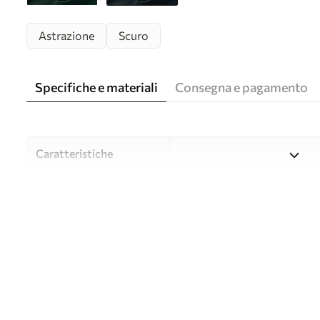
Astrazione
Scuro
Specifiche e materiali
Consegna e pagamento
Caratteristiche
Material
Scegliete tra tre materiali d
budget diversi. Maggiori inf
durante il processo di perso
Autore
UWALLS
Numero di articolo
w05218v1