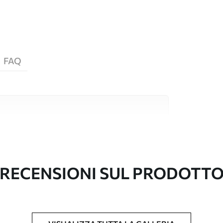
FAQ
i alta qualità, ciascuno adatto a stanze e
ormazioni sono disponibili di seguito o
nalizzazione.
RECENSIONI SUL PRODOTT