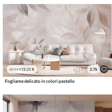
13
.22
€
2.7k
22
.03
€
Fogliame delicato in colori pastello