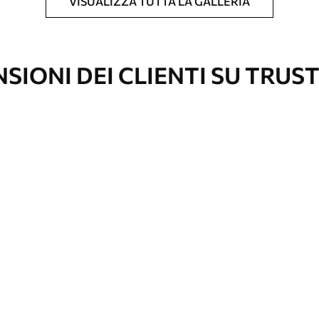
VISUALIZZA TUTTA LA GALLERIA
l formato desiderato e tagliata in strisce
 massima di 50 cm.
vestimento laccato e/o un adesivo per carta da
SIONI DEI CLIENTI SU TRUS
re pulita delicatamente con una spugna
con finitura a vernice possono essere pulite
e di continuità
emium
67
34
.00
€
/m²