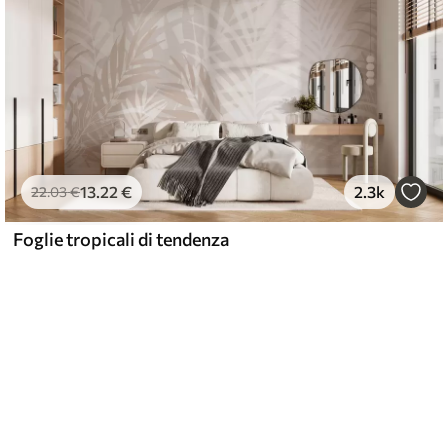
13
.22
€
2.3k
22
.03
€
Foglie tropicali di tendenza