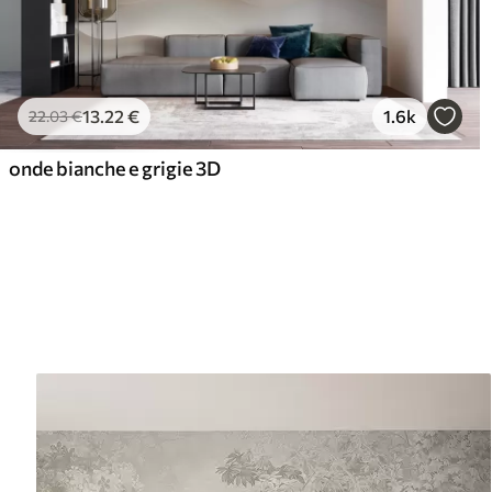
13
.22
€
1.6k
22
.03
€
onde bianche e grigie 3D