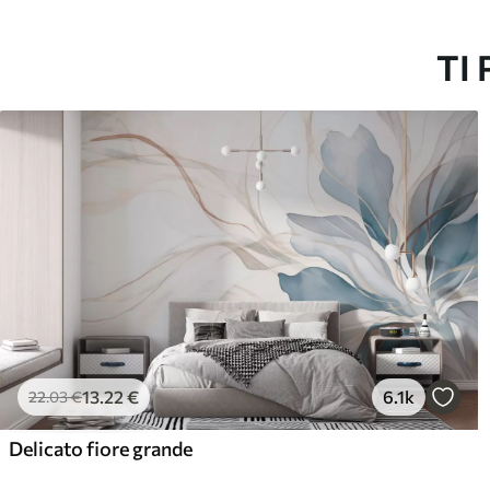
Vinile Premium
Pee
65
.00
81
.
39
.00
€
/m²
TI
13
.22
€
6.1k
22
.03
€
Delicato fiore grande