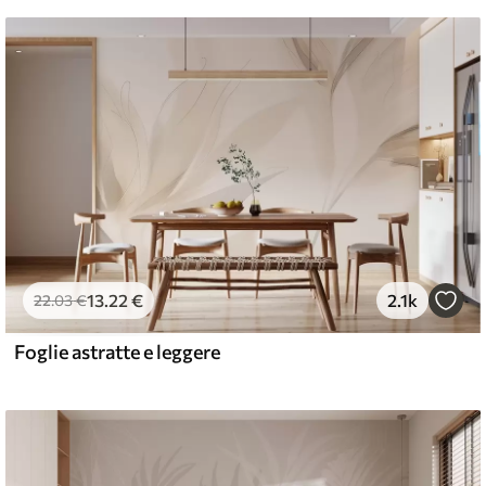
13
.22
€
2.1k
22
.03
€
Foglie astratte e leggere