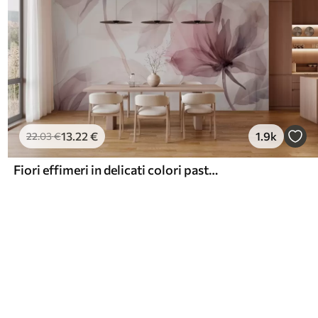
13
.22
€
1.9k
22
.03
€
Fiori effimeri in delicati colori pastello