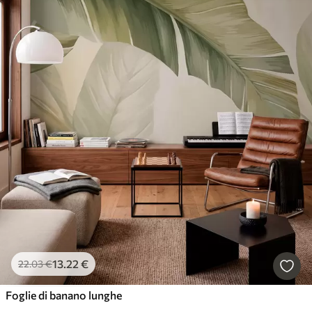
13
.22
€
22
.03
€
Foglie di banano lunghe