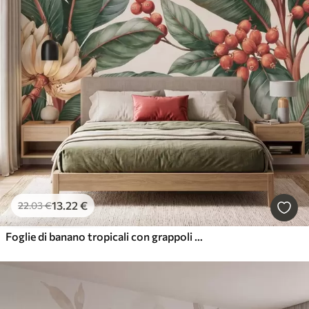
13
.22
€
22
.03
€
Foglie di banano tropicali con grappoli di bacche di caffè rosse, in stile acquerello