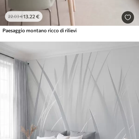
13
.22
€
22
.03
€
Paesaggio montano ricco di rilievi