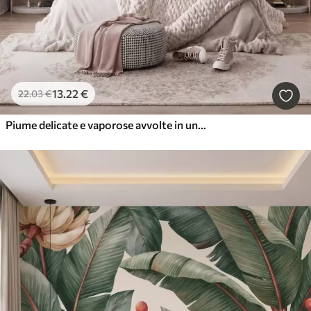
13
.22
€
22
.03
€
Piume delicate e vaporose avvolte in una foschia rosa-pesca dai riflessi luccicanti