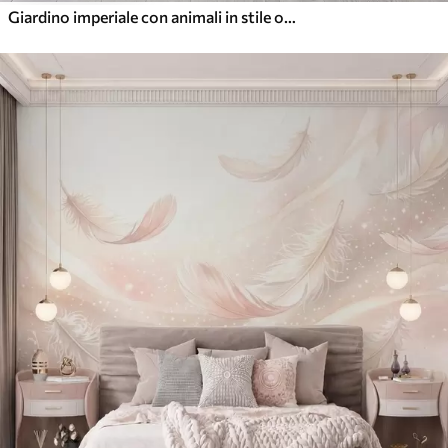
Giardino imperiale con animali in stile orientale: scimmia, leopardo, tigre, pavone e airone