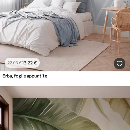
13
.22
€
22
.03
€
Erba, foglie appuntite