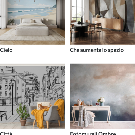
Cielo
Che aumenta lo spazio
Città
Fotomurali Ombre