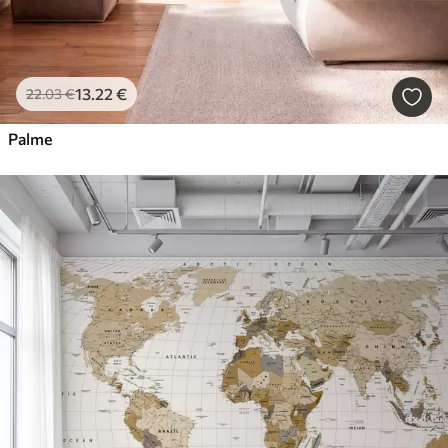
13
.22
€
22
.03
€
Palme