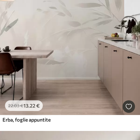
13
.22
€
22
.03
€
Erba, foglie appuntite