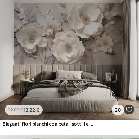
13
.22
€
20
22
.03
€
Eleganti fiori bianchi con petali sottili e stami gialli su sfondo grigio