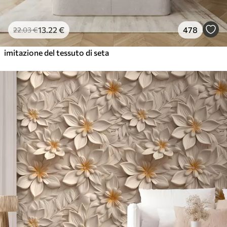
13
.22
€
478
22
.03
€
imitazione del tessuto di seta