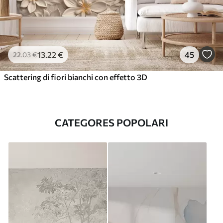
13
.22
€
45
22
.03
€
Scattering di fiori bianchi con effetto 3D
CATEGORES POPOLARI