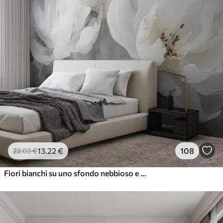
13
.22
€
108
22
.03
€
Fiori bianchi su uno sfondo nebbioso e delicato