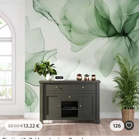
13
.22
€
126
22
.03
€