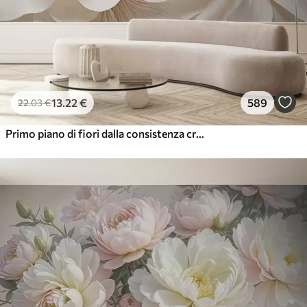
13
.22
€
589
22
.03
€
Primo piano di fiori dalla consistenza cremosa con petali delicati e fluenti, che creano una composizione floreale morbida, elegante e strutturata