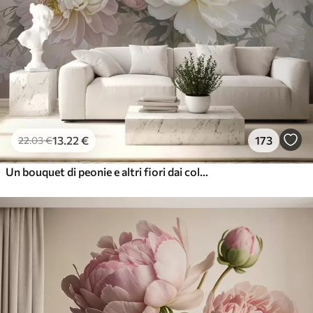
13
.22
€
173
22
.03
€
Un bouquet di peonie e altri fiori dai colori pastello su uno sfondo morbido e sfocato