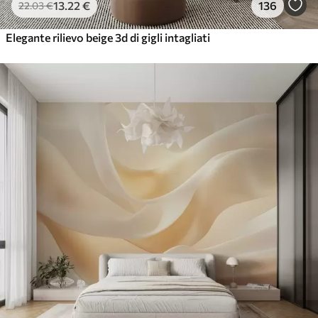
13
.22
€
136
22
.03
€
Elegante rilievo beige 3d di gigli intagliati