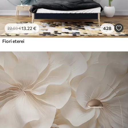
13
.22
€
428
22
.03
€
Fiori eterei