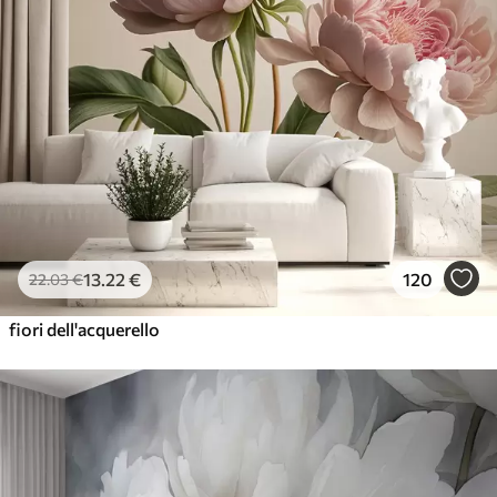
13
.22
€
120
22
.03
€
fiori dell'acquerello