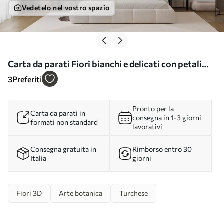
Vedetelo nel vostro spazio
Carta da parati Fiori bianchi e delicati con petali
traslucidi nr. w03647
3
Preferiti
Pronto per la
Carta da parati in
consegna in 1-3 giorni
formati non standard
lavorativi
Consegna gratuita in
Rimborso entro 30
Italia
giorni
Fiori 3D
Arte botanica
Turchese