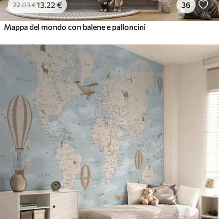
13
.22
€
36
22
.03
€
Mappa del mondo con balene e palloncini