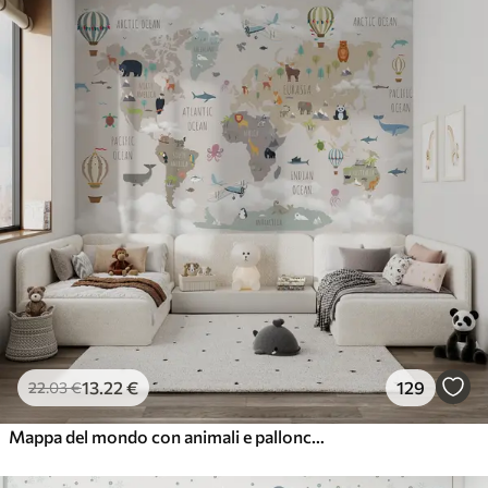
Peel and Stick
81
.67
49
.00
€
/m²
13
.22
€
129
22
.03
€
Mappa del mondo con animali e palloncini