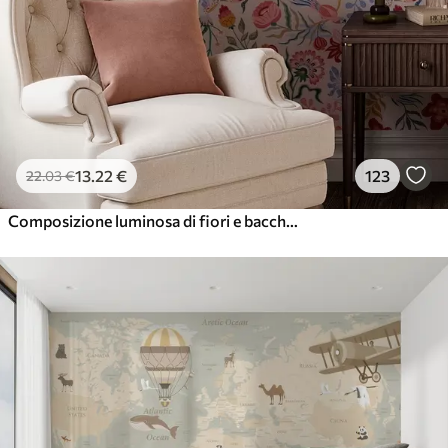
13
.22
€
123
22
.03
€
Composizione luminosa di fiori e bacche con pappagalli