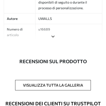
disponibili di seguito o durante il
processo di personalizzazione.
Autore
UWALLS
Numero di
u16689
articolo
Produzione
L'immagine viene stampata nel formato
desiderato e tagliata in strisce identiche
con una larghezza massima di 50 cm.
RECENSIONI SUL PRODOTTO
Inoltre
È possibile aggiungere un rivestimento
laccato e/o un adesivo per carta da
parati.
VISUALIZZA TUTTA LA GALLERIA
Pulizia
La carta da parati può essere pulita
delicatamente con una spugna morbida.
Le carte da parati con finitura a vernice
RECENSIONI DEI CLIENTI SU TRUSTPILOT