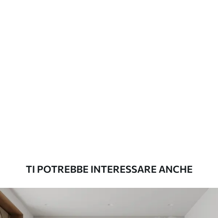
possono essere pulite con acqua.
Metodo di
Applicazione senza soluzione di
applicazione
continuità
Materiali disponibili
Standard
45
.00
27
.00
€
/m²
Premium
56
.67
34
.00
€
/m²
TI POTREBBE INTERESSARE ANCHE
Vinile Premium
65
.00
39
.00
€
/m²