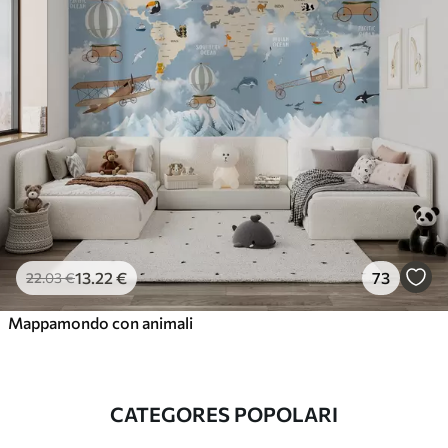
13
.22
€
73
22
.03
€
Mappamondo con animali
CATEGORES POPOLARI