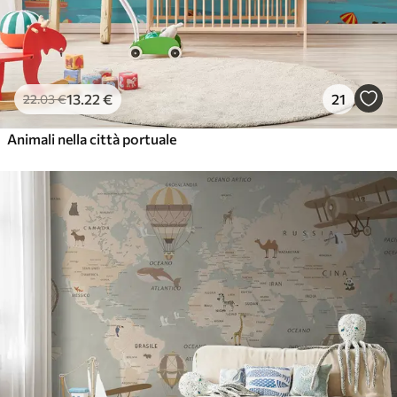
13
.22
€
21
22
.03
€
Animali nella città portuale