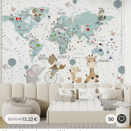
13
.22
€
50
22
.03
€