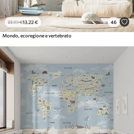
13
.22
€
46
22
.03
€
Mondo, ecoregione e vertebrato