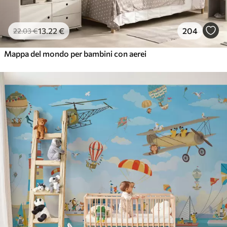
13
.22
€
204
22
.03
€
Mappa del mondo per bambini con aerei