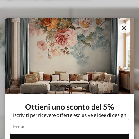
Ottieni uno sconto del 5%
Iscriviti per ricevere offerte esclusive e idee di design
13
.22
€
322
22
.03
€