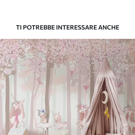
Premium
56
.67
34
.00
€
/m²
TI POTREBBE INTERESSARE ANCHE
Vinile Premium
65
.00
39
.00
€
/m²
Peel and Stick
81
.67
49
.00
€
/m²