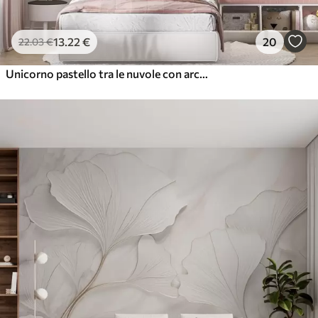
13
.22
€
20
22
.03
€
Unicorno pastello tra le nuvole con arcobaleno e rose