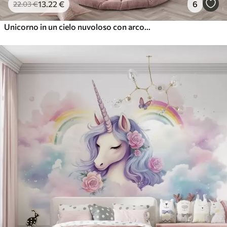
13
.22
€
6
22
.03
€
Unicorno in un cielo nuvoloso con arcobaleno