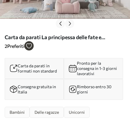
Carta da parati La principessa delle fate e
l'unicorno nr. u97350
2
Preferiti
Pronto per la
Carta da parati in
consegna in 1-3 giorni
formati non standard
lavorativi
Consegna gratuita in
Rimborso entro 30
Italia
giorni
Bambini
Delle ragazze
Unicorni