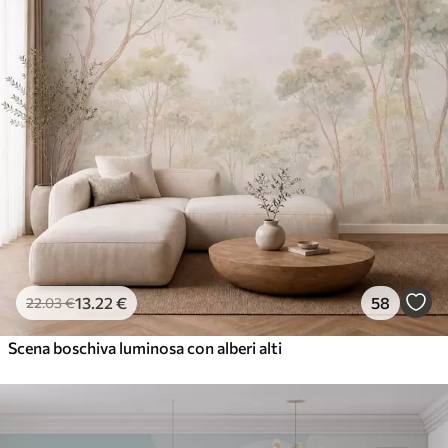
13
.22
€
58
22
.03
€
Scena boschiva luminosa con alberi alti