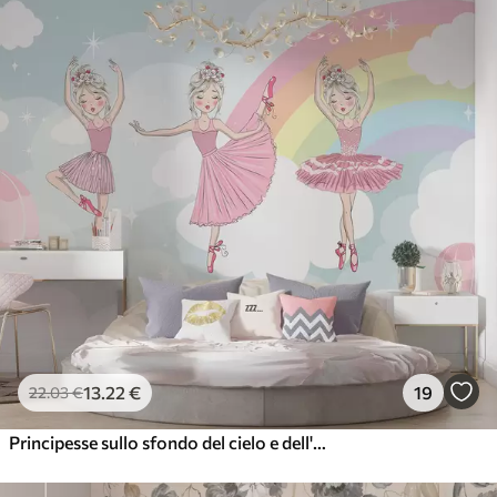
13
.22
€
19
22
.03
€
Principesse sullo sfondo del cielo e dell'arcobaleno