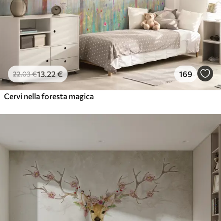
13
.22
€
169
22
.03
€
Cervi nella foresta magica