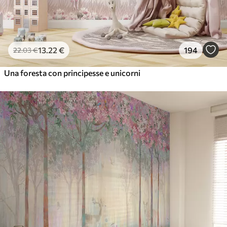
13
.22
€
194
22
.03
€
Una foresta con principesse e unicorni