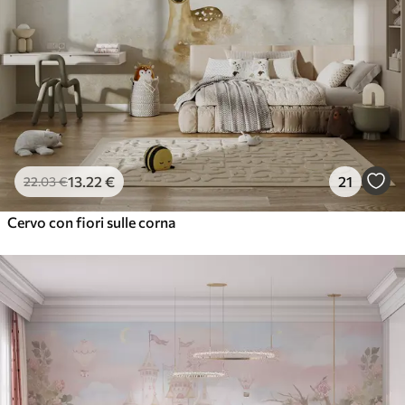
13
.22
€
21
22
.03
€
Cervo con fiori sulle corna