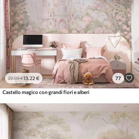
13
.22
€
77
22
.03
€
Castello magico con grandi fiori e alberi