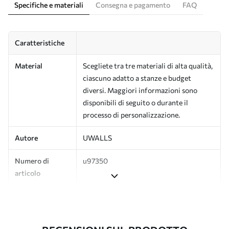
Specifiche e materiali
Consegna e pagamento
FAQ
Caratteristiche
Material
Scegliete tra tre materiali di alta qualità,
ciascuno adatto a stanze e budget
diversi. Maggiori informazioni sono
disponibili di seguito o durante il
processo di personalizzazione.
Autore
UWALLS
Numero di
u97350
articolo
Produzione
L'immagine viene stampata nel formato
desiderato e tagliata in strisce identiche
con una larghezza massima di 50 cm.