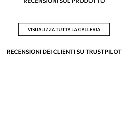
RECENSIONI SUL PRODOTTO
Inoltre
È possibile aggiungere un rivestimento
laccato e/o un adesivo per carta da
parati.
VISUALIZZA TUTTA LA GALLERIA
Pulizia
La carta da parati può essere pulita
delicatamente con una spugna morbida.
Le carte da parati con finitura a vernice
RECENSIONI DEI CLIENTI SU TRUSTPILOT
possono essere pulite con acqua.
Metodo di
Applicazione senza soluzione di
applicazione
continuità
Materiali disponibili
Standard
45
.00
27
.00
€
/m²