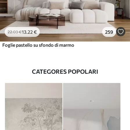
13
.22
€
259
22
.03
€
Foglie pastello su sfondo di marmo
CATEGORES POPOLARI