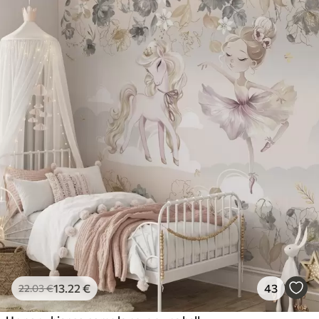
13
.22
€
43
22
.03
€