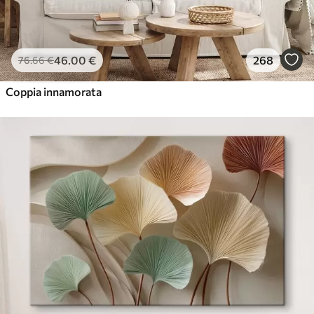
46
.00
€
268
76
.66
€
Coppia innamorata