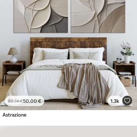
50
.00
€
1.3k
83
.34
€
Astrazione