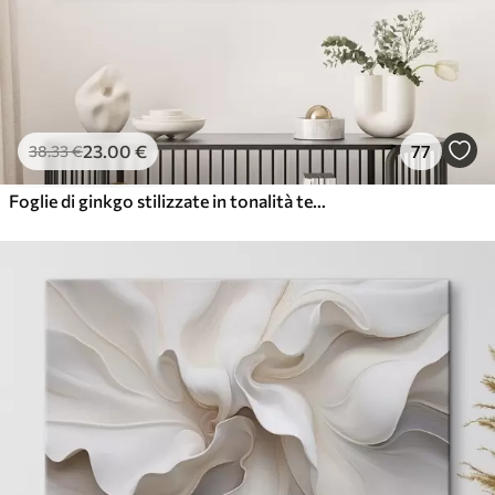
23
.00
€
77
38
.33
€
Foglie di ginkgo stilizzate in tonalità tenui