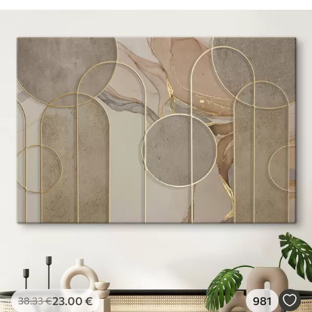
23
.00
€
981
38
.33
€