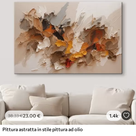
23
.00
€
1.4k
38
.33
€
Pittura astratta in stile pittura ad olio