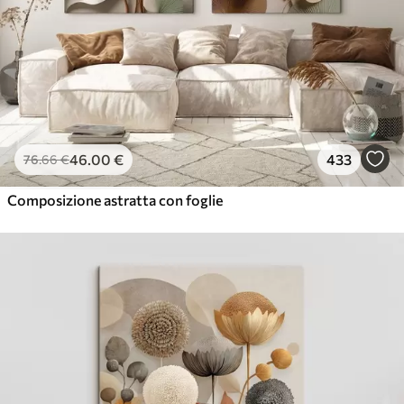
46
.00
€
433
76
.66
€
Composizione astratta con foglie