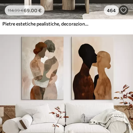
69
.00
€
464
114
.99
€
Pietre estetiche pealistiche, decorazione della casa, illuminazione naturale