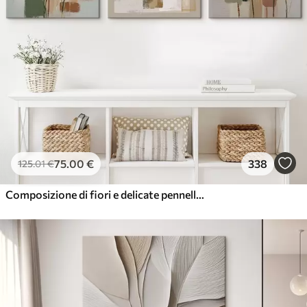
75
.00
€
338
125
.01
€
Composizione di fiori e delicate pennellate