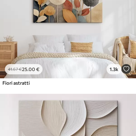
25
.00
€
1.3k
41
.67
€
Fiori astratti