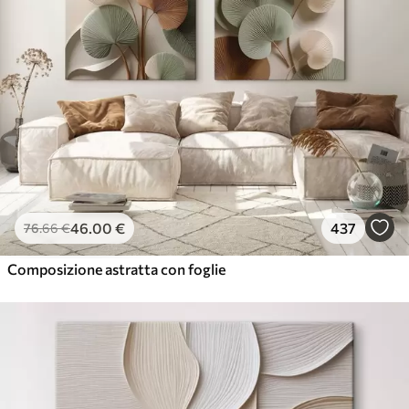
46
.00
€
437
76
.66
€
Composizione astratta con foglie