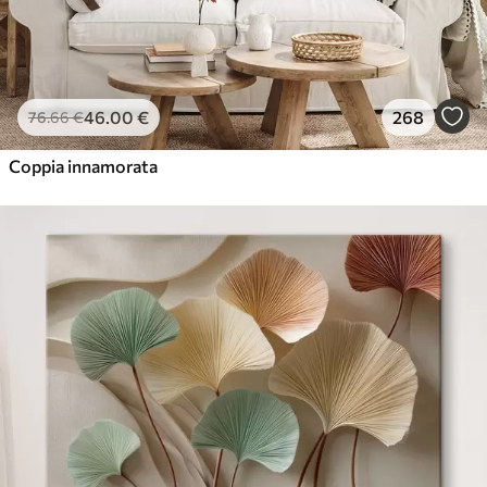
46
.00
€
268
76
.66
€
Coppia innamorata