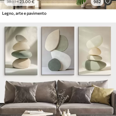
23
.00
€
982
38
.33
€
Legno, arte e pavimento