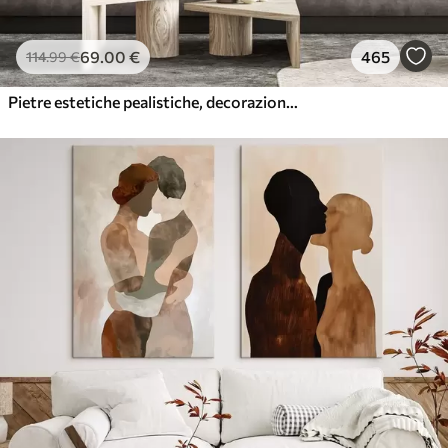
69
.00
€
465
114
.99
€
Pietre estetiche pealistiche, decorazione della casa, illuminazione naturale