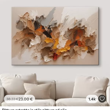
23
.00
€
1.4k
38
.33
€
Pittura astratta in stile pittura ad olio