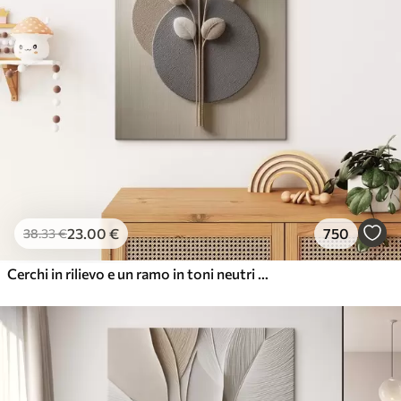
23
.00
€
750
38
.33
€
Cerchi in rilievo e un ramo in toni neutri caldi