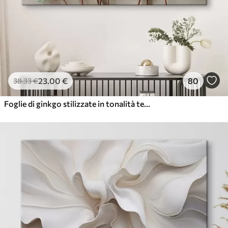
23
.00
€
80
38
.33
€
Foglie di ginkgo stilizzate in tonalità tenui