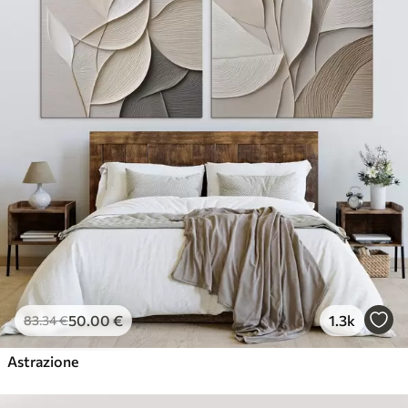
50
.00
€
1.3k
83
.34
€
Astrazione