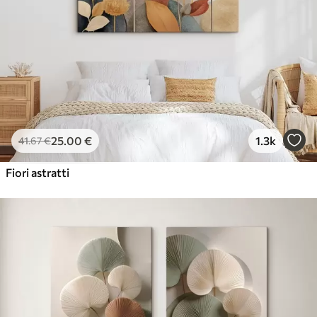
✓
Ecologico
25
.00
€
1.3k
41
.67
€
Fiori astratti