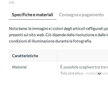
cm.
Specifiche e materiali
Consegna e pagamento
Nota bene: le immagini e i colori degli articoli raffigurati
presenti sul sito web. Ciò dipende dalla risoluzione e dall
condizioni di illuminazione durante la fotografia.
Caratteristiche
Material
È possibile scegliere tra tre 
Tela sintetica
- materiale sin
Tela
- materiale opaco simile a
Eco-tela
- tela di alta quali
Autore
UWALLS