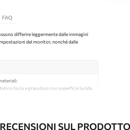
FAQ
 possono differire leggermente dalle immagini
e impostazioni del monitor, nonché dalle
materiali:
tetico liscio e granuloso con superficie lucida.
lle tele per artisti.
tà realizzata al 100% in cotone.
RECENSIONI SUL PRODOTT