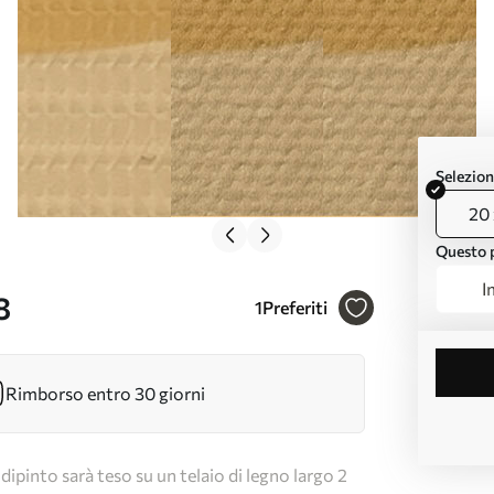
Selezion
20 
Questo p
I
8
1
Preferiti
Rimborso entro 30 giorni
dipinto sarà teso su un telaio di legno largo 2