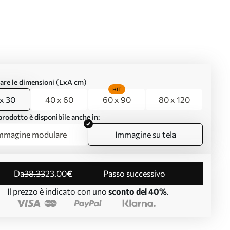
are le dimensioni (LxA cm)
HIT
x 30
40 x 60
60 x 90
80 x 120
rodotto è disponibile anche in:
mmagine modulare
Immagine su tela
da
38
.33
23
.00
€
Passo successivo
Il prezzo è indicato con uno
sconto del 40%
.