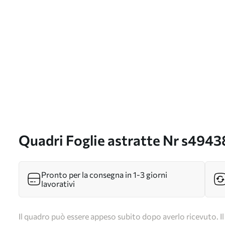
Quadri Foglie astratte Nr s4943
Pronto per la consegna in 1-3 giorni
lavorativi
Il quadro può essere appeso subito dopo averlo ricevuto. Il 