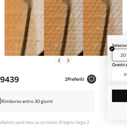
Selezion
20 
Questo p
I
49439
2
Preferiti
Rimborso entro 30 giorni
dipinto sarà teso su un telaio di legno largo 2