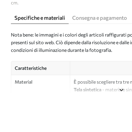
cm.
Specifiche e materiali
Consegna e pagamento
Nota bene: le immagini e i colori degli articoli raffigurati
presenti sul sito web. Ciò dipende dalla risoluzione e dall
condizioni di illuminazione durante la fotografia.
Caratteristiche
Material
È possibile scegliere tra tre 
Tela sintetica
- materiale sin
Tela
- materiale opaco simile a
Eco-tela
- tela di alta quali
Autore
UWALLS