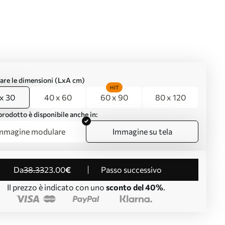
are le dimensioni (LxA cm)
HIT
x 30
40 x 60
60 x 90
80 x 120
rodotto è disponibile anche in:
mmagine modulare
Immagine su tela
da
38
.33
23
.00
€
Passo successivo
Il prezzo è indicato con uno
sconto del 40%
.