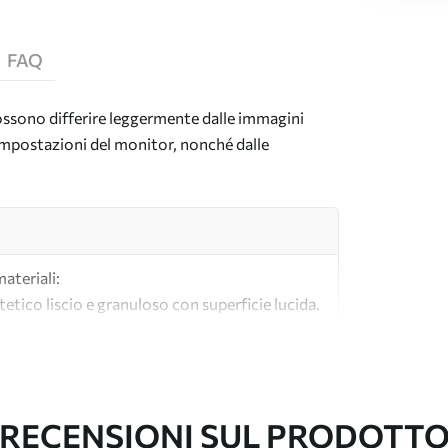
FAQ
 possono differire leggermente dalle immagini
e impostazioni del monitor, nonché dalle
materiali:
tetico liscio e granuloso con superficie lucida.
lle tele per artisti.
tà realizzata al 100% in cotone.
RECENSIONI SUL PRODOTT