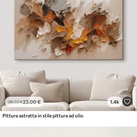
23
.00
€
1.4k
38
.33
€
Pittura astratta in stile pittura ad olio