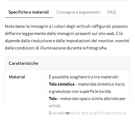
Specifiche e materiali
Consegna e pagamento
FAQ
Nota bene: le immagini e i colori degli articoli raffigurati possono
differire leggermente dalle immagini presenti sul sito web. Ciò
dipende dalla risoluzione e dalle impostazioni del monitor, nonché
dalle condizioni di illuminazione durante la fotografia.
Caratteristiche
Material
È possibile scegliere tra tre materiali:
Tela sintetica
- materiale sintetico liscio
e granuloso con superficie lucida.
Tela
- materiale opaco simile alle tele per
artisti.
Eco-tela
- tela di alta qualità realizzata al
100% in cotone.
Autore
UWALLS