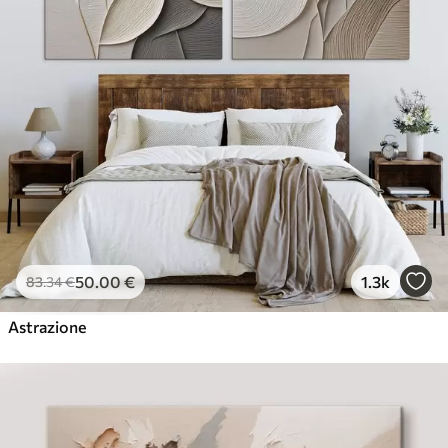
50
.00
€
1.3k
83
.34
€
Astrazione