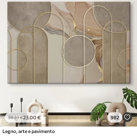
23
.00
€
982
38
.33
€
Legno, arte e pavimento