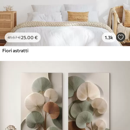
25
.00
€
1.3k
41
.67
€
Fiori astratti