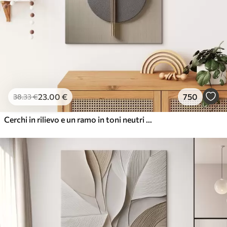
23
.00
€
750
38
.33
€
Cerchi in rilievo e un ramo in toni neutri caldi