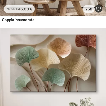
46
.00
€
268
76
.66
€
Coppia innamorata