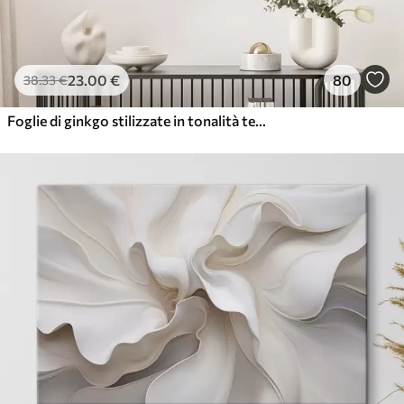
23
.00
€
80
38
.33
€
Foglie di ginkgo stilizzate in tonalità tenui