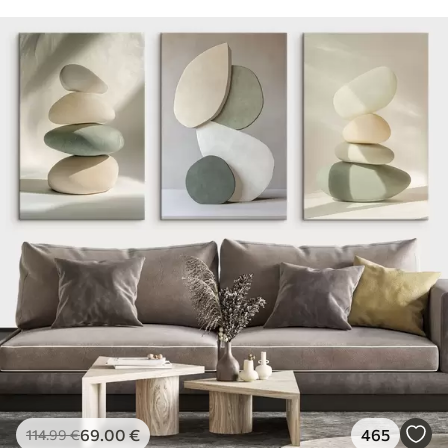
69
.00
€
465
114
.99
€