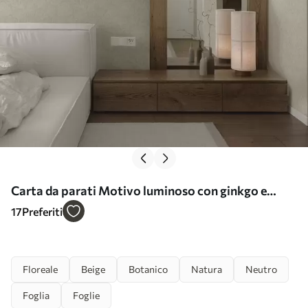
Carta da parati Motivo luminoso con ginkgo e
peonie Nr. a00700
17
Preferiti
Floreale
Beige
Botanico
Natura
Neutro
Foglia
Foglie