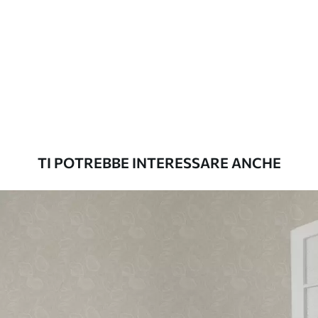
delicatamente con una spugna morbida.
Le carte da parati con finitura a vernice
possono essere pulite con acqua.
Metodo di
Applicazione senza soluzione di
applicazione
continuità
Materiali disponibili
TI POTREBBE INTERESSARE ANCHE
Standard
45
.00
27
.00
€
/m²
Premium
56
.67
34
.00
€
/m²
Vinile Premium
65
.00
39
.00
€
/m²