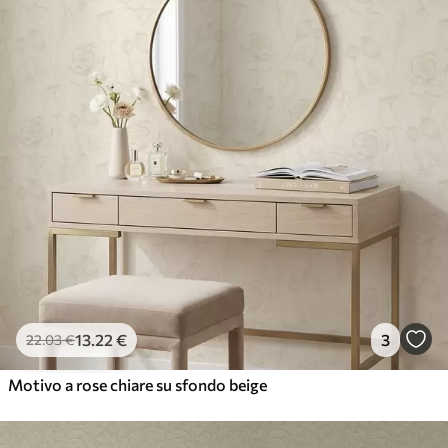
13
.22
€
3
22
.03
€
Motivo a rose chiare su sfondo beige