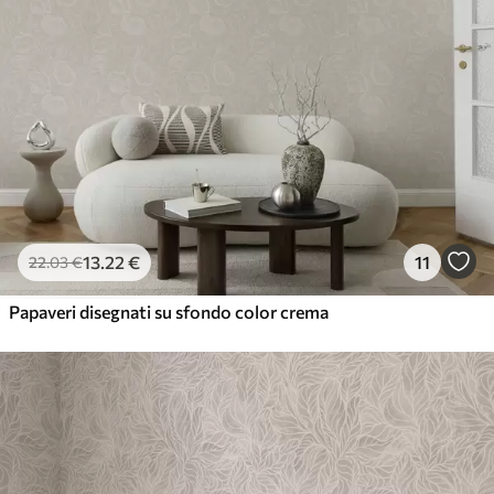
13
.22
€
11
22
.03
€
Papaveri disegnati su sfondo color crema