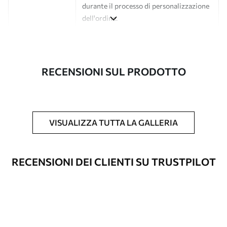
durante il processo di personalizzazione
dell'ordine.
Autore
Studio di design Uwalls
Numero di
a00700
RECENSIONI SUL PRODOTTO
articolo
Finitura
Semi-opaco.
Produzione
L'immagine viene stampata nel formato
VISUALIZZA TUTTA LA GALLERIA
desiderato e tagliata in strisce identiche
con una larghezza massima di 50 cm.
RECENSIONI DEI CLIENTI SU TRUSTPILOT
Opzioni
È possibile aggiungere un rivestimento
aggiuntive
laccato e/o un adesivo per carta da
parati.
Pulizia
La carta da parati può essere pulita