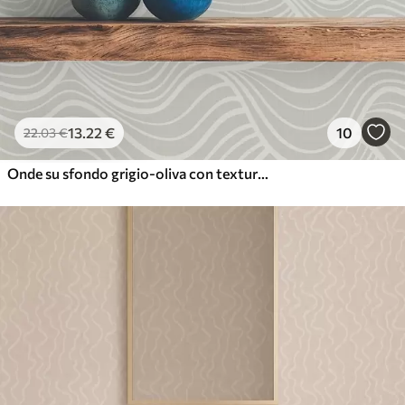
13
.22
€
10
22
.03
€
Onde su sfondo grigio-oliva con texture tessuto