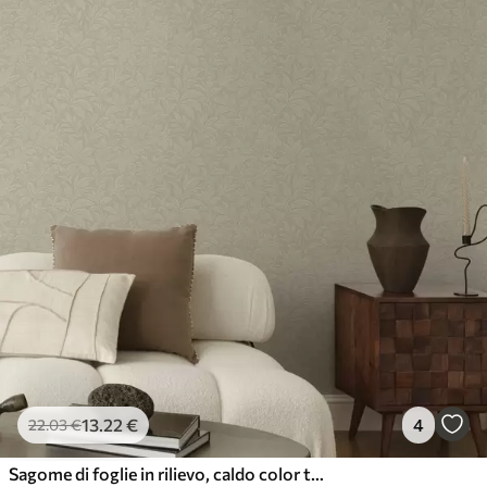
13
.22
€
4
22
.03
€
Sagome di foglie in rilievo, caldo color tortora