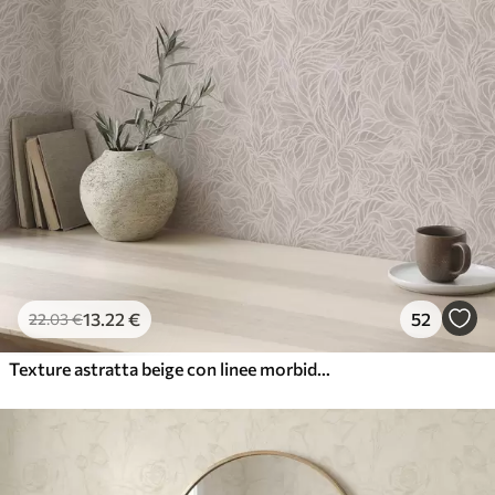
13
.22
€
52
22
.03
€
Texture astratta beige con linee morbide di foglie