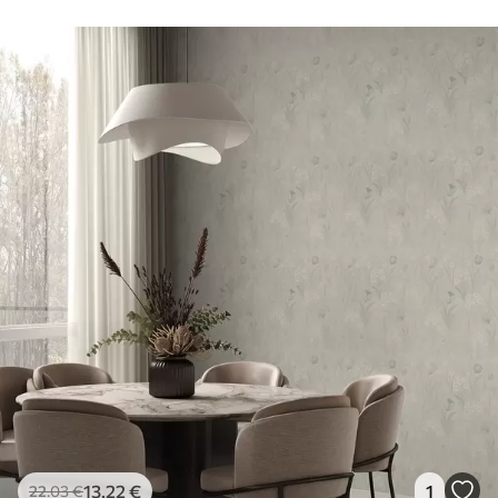
13
.22
€
1
22
.03
€