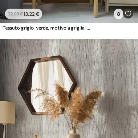
13
.22
€
8
22
.03
€
Tessuto grigio-verde, motivo a griglia in lino