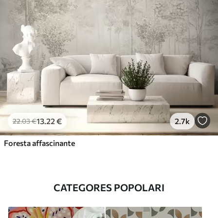
13
.22
€
2.7k
22
.03
€
Foresta affascinante
CATEGORES POPOLARI