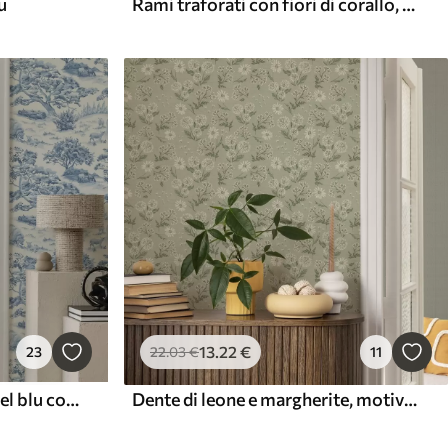
u
Rami traforati con fiori di corallo, motivo floreale
13
.22
€
22
.03
€
11
23
Dente di leone e margherite, motivo botanico su sfondo grigio-verde
Paesaggio rurale nei toni del blu con pecore e alberi