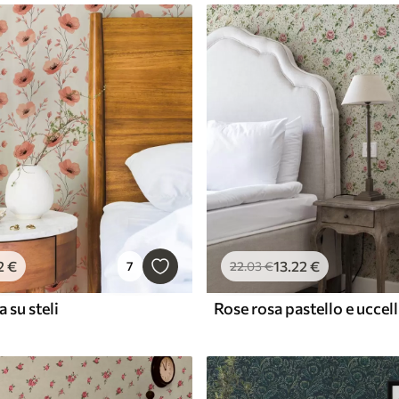
2
€
13
.22
€
7
22
.03
€
 su steli