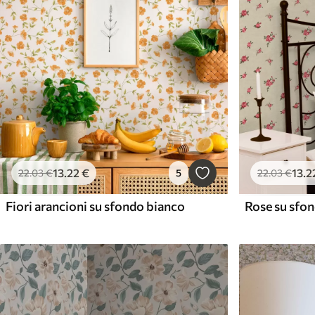
13
.22
€
13
.2
22
.03
€
5
22
.03
€
Fiori arancioni su sfondo bianco
Rose su sfon