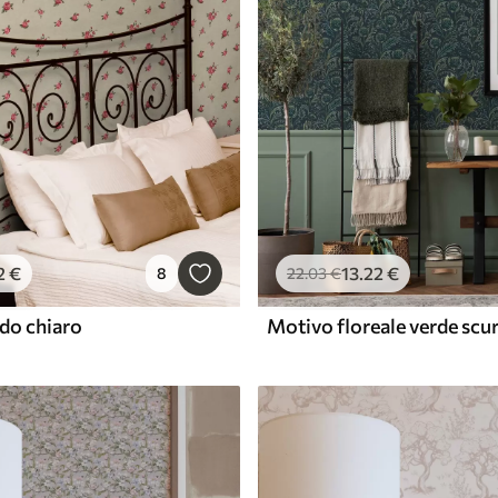
2
€
13
.22
€
8
22
.03
€
do chiaro