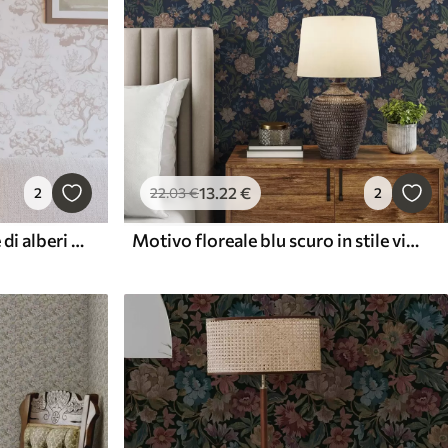
13
.22
€
2
22
.03
€
2
Sagome monocromatiche di alberi in stile vintage, combinazione di colori beige
Motivo floreale blu scuro in stile vintage