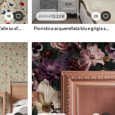
13
.22
€
18
22
.03
€
29
Papaveri, margherite e farfalle su sfondo bianco
Floristica acquerellata blu e grigia su sfondo neutro