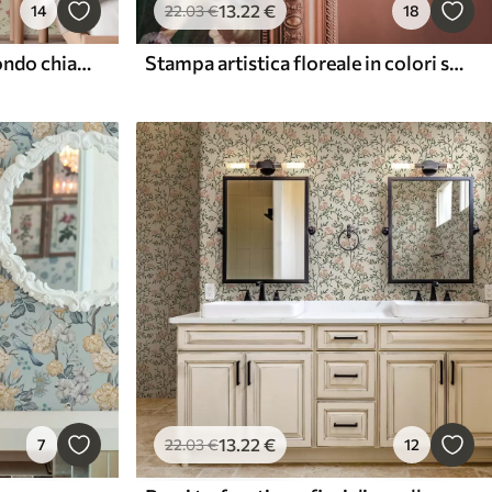
13
.22
€
14
22
.03
€
18
Fiori e boccioli rossi su sfondo chiaro
Stampa artistica floreale in colori scuri
13
.22
€
7
22
.03
€
12