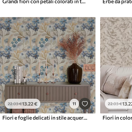
Grandi fiori con petali colorati in tonalità pastello
13
.22
€
13
.2
22
.03
€
11
22
.03
€
Fiori e foglie delicati in stile acquerello
Fiori in colo