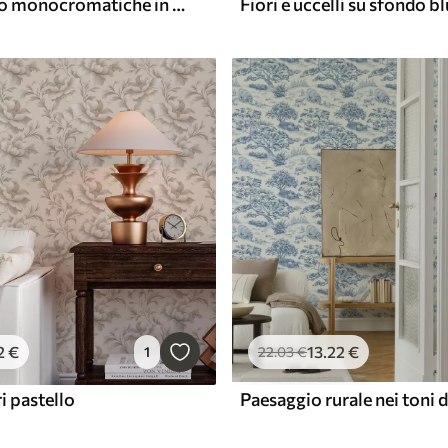
Erbe da prato monocromatiche in stile vintage
Fiori e uccelli su sfondo bl
2
€
13
.22
€
1
22
.03
€
ri pastello