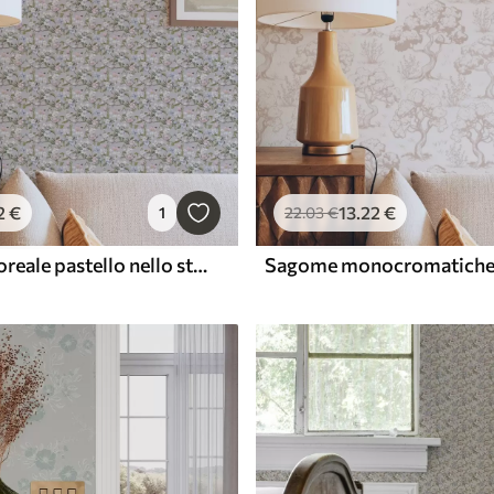
2
€
13
.22
€
1
22
.03
€
Diagonale floreale pastello nello stile del tessuto rinascimentale