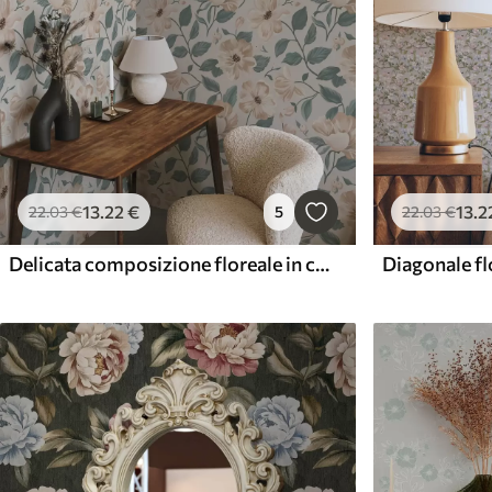
13
.22
€
13
.2
22
.03
€
5
22
.03
€
Delicata composizione floreale in colori pastello