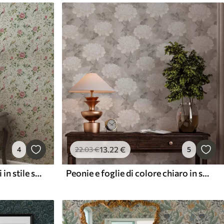
13
.22
€
4
22
.03
€
5
Rose rosa pastello e uccelli in stile shabby chic
Peonie e foglie di colore chiaro in stile grunge