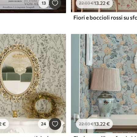
13
.22
€
13
22
.03
€
2
€
13
.22
€
24
22
.03
€