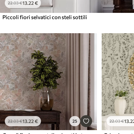
13
.22
€
22
.03
€
Piccoli fiori selvatici con steli sottili
13
.22
€
13
.2
22
.03
€
25
22
.03
€