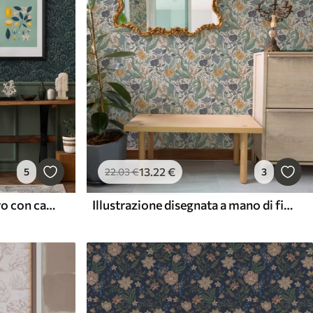
13
.22
€
5
22
.03
€
3
Motivo floreale verde scuro con carciofi
Illustrazione disegnata a mano di fiori di campo in colori caldi