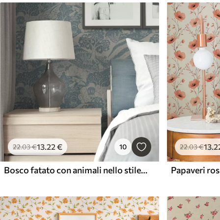
13
.22
€
13
.2
22
.03
€
10
22
.03
€
Bosco fatato con animali nello stile dell'illustrazione per bambini
Papaveri rosa