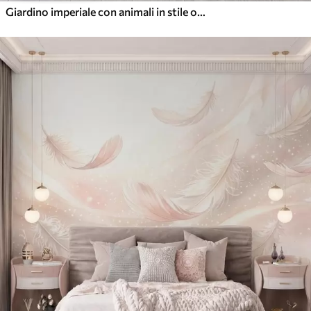
Giardino imperiale con animali in stile orientale: scimmia, leopardo, tigre, pavone e airone