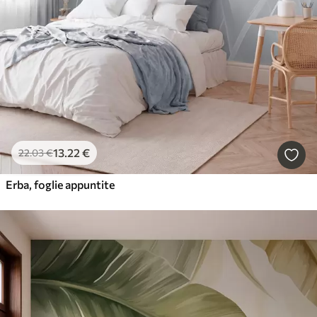
13
.22
€
22
.03
€
Erba, foglie appuntite