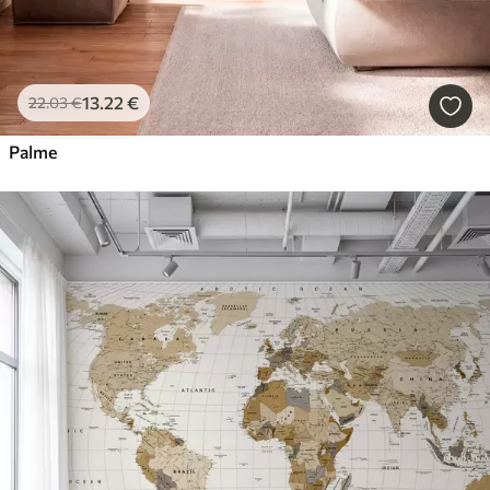
13
.22
€
22
.03
€
Palme