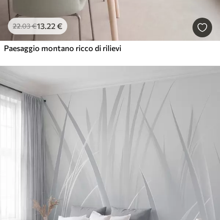
13
.22
€
22
.03
€
Paesaggio montano ricco di rilievi