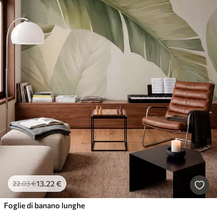
13
.22
€
22
.03
€
Foglie di banano lunghe