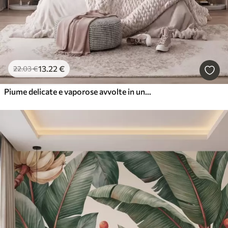
13
.22
€
22
.03
€
Piume delicate e vaporose avvolte in una foschia rosa-pesca dai riflessi luccicanti