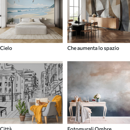
Cielo
Che aumenta lo spazio
Città
Fotomurali Ombre