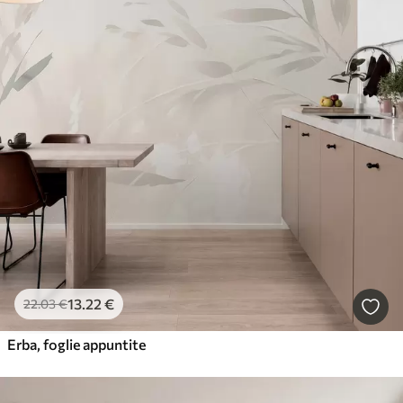
13
.22
€
22
.03
€
Erba, foglie appuntite