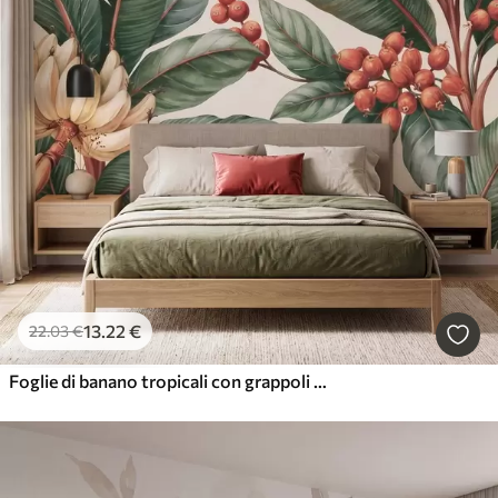
13
.22
€
22
.03
€
Foglie di banano tropicali con grappoli di bacche di caffè rosse, in stile acquerello