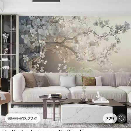
13
.22
€
729
22
.03
€