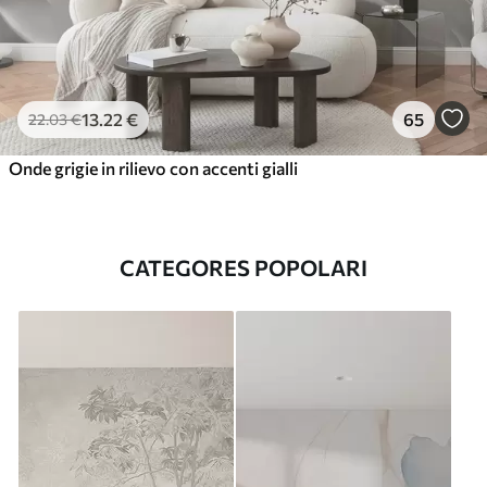
13
.22
€
65
22
.03
€
Onde grigie in rilievo con accenti gialli
CATEGORES POPOLARI