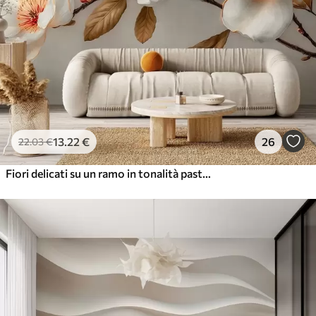
13
.22
€
26
22
.03
€
Fiori delicati su un ramo in tonalità pastello con centro arancione