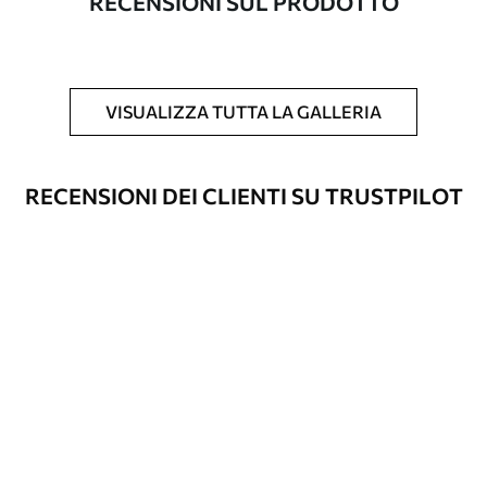
RECENSIONI SUL PRODOTTO
Inoltre
È possibile aggiungere un rivestimento
laccato e/o un adesivo per carta da
parati.
VISUALIZZA TUTTA LA GALLERIA
Pulizia
La carta da parati può essere pulita
delicatamente con una spugna morbida.
Le carte da parati con finitura a vernice
RECENSIONI DEI CLIENTI SU TRUSTPILOT
possono essere pulite con acqua.
Metodo di
Applicazione senza soluzione di
applicazione
continuità
Materiali disponibili
Standard
45
.00
27
.00
€
/m²