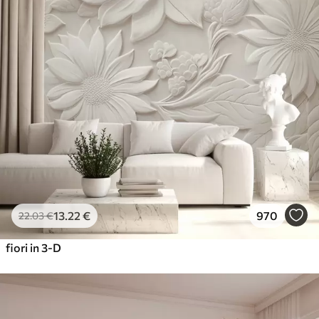
13
.22
€
970
22
.03
€
fiori in 3-D