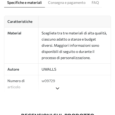
Specifiche e materiali
Consegna e pagamento
FAQ
Caratteristiche
Material
Scegliete tra tre materiali di alta qualità,
ciascuno adatto a stanze e budget
diversi. Maggiori informazioni sono
disponibili di seguito o durante il
processo di personalizzazione.
Autore
UWALLS
Numero di
w09729
articolo
Produzione
L'immagine viene stampata nel formato
desiderato e tagliata in strisce identiche
con una larghezza massima di 50 cm.