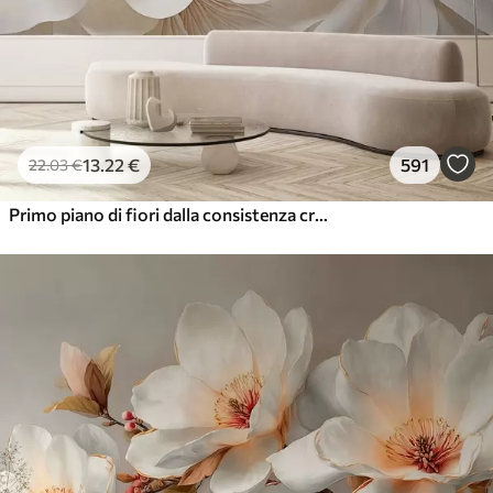
13
.22
€
591
22
.03
€
Primo piano di fiori dalla consistenza cremosa con petali delicati e fluenti, che creano una composizione floreale morbida, elegante e strutturata