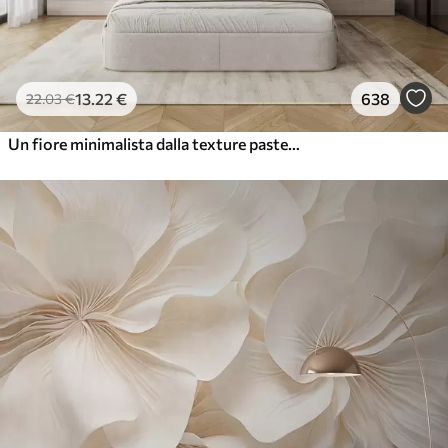
13
.22
€
638
22
.03
€
Un fiore minimalista dalla texture pastello bianca con petali morbidi, leggeri e ariosi, su sfondo bianco