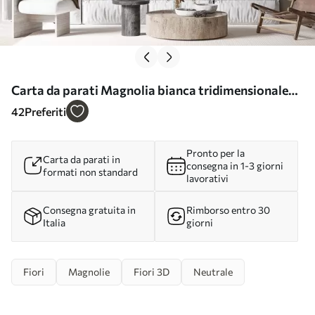
Carta da parati Magnolia bianca tridimensionale
con imitazione della texture del marmo in rilievo nr.
42
Preferiti
w09729
Pronto per la
Carta da parati in
consegna in 1-3 giorni
formati non standard
lavorativi
Consegna gratuita in
Rimborso entro 30
Italia
giorni
Fiori
Magnolie
Fiori 3D
Neutrale