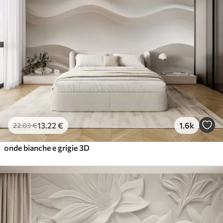
13
.22
€
1.6k
22
.03
€
onde bianche e grigie 3D