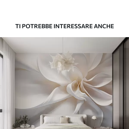
Premium
56
.67
34
.00
€
/m²
TI POTREBBE INTERESSARE ANCHE
Vinile Premium
65
.00
39
.00
€
/m²
Peel and Stick
81
.67
49
.00
€
/m²