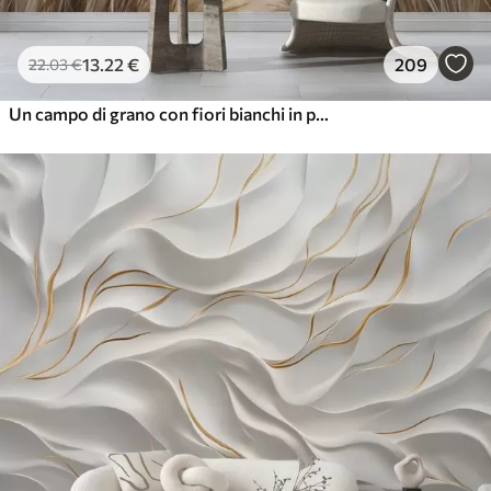
13
.22
€
209
22
.03
€
Un campo di grano con fiori bianchi in primo piano, una spiaggia e l'oceano sullo sfondo, colori neutri e pastello