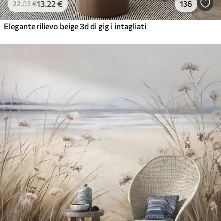
13
.22
€
136
22
.03
€
Elegante rilievo beige 3d di gigli intagliati