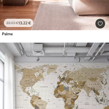
13
.22
€
22
.03
€
Palme