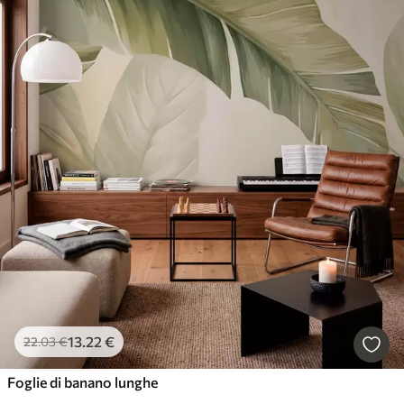
13
.22
€
22
.03
€
Foglie di banano lunghe