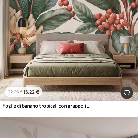
13
.22
€
22
.03
€
Foglie di banano tropicali con grappoli di bacche di caffè rosse, in stile acquerello