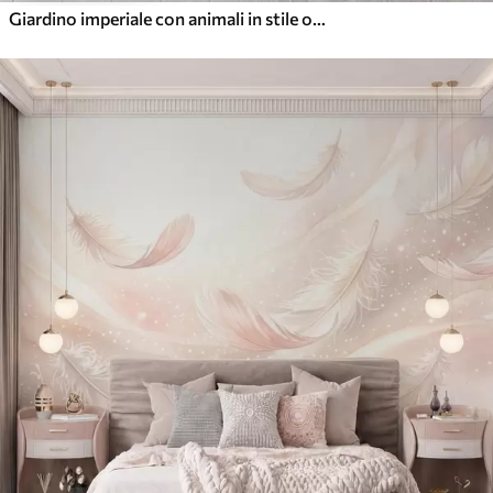
Giardino imperiale con animali in stile orientale: scimmia, leopardo, tigre, pavone e airone