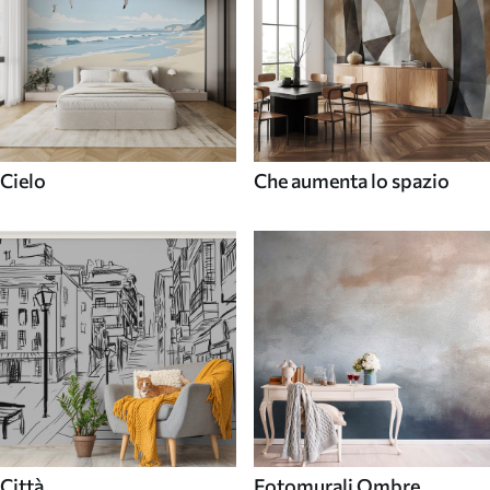
Cielo
Che aumenta lo spazio
Città
Fotomurali Ombre