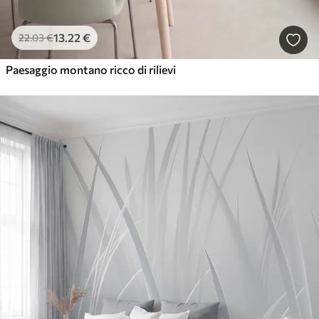
13
.22
€
22
.03
€
Paesaggio montano ricco di rilievi