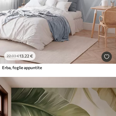
13
.22
€
22
.03
€
Erba, foglie appuntite