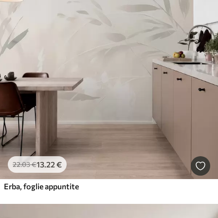
13
.22
€
22
.03
€
Erba, foglie appuntite