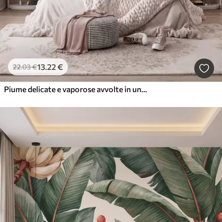
13
.22
€
22
.03
€
Piume delicate e vaporose avvolte in una foschia rosa-pesca dai riflessi luccicanti