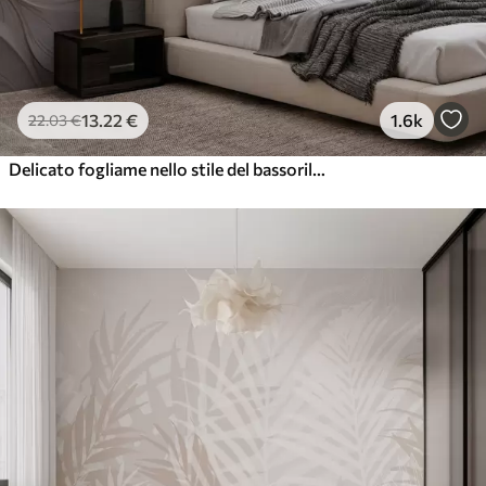
13
.22
€
1.6k
22
.03
€
Delicato fogliame nello stile del bassorilievo