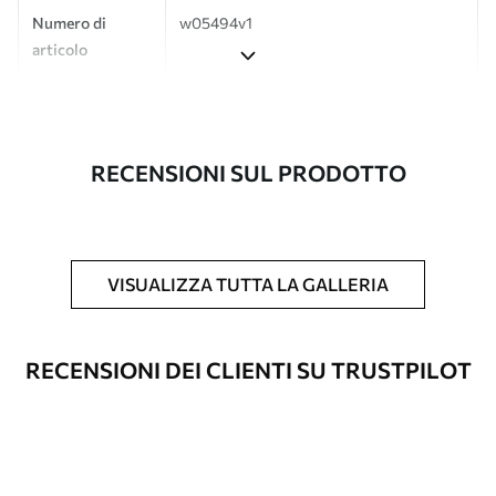
Numero di
w05494v1
articolo
Produzione
L'immagine viene stampata nel formato
desiderato e tagliata in strisce identiche
con una larghezza massima di 50 cm.
RECENSIONI SUL PRODOTTO
Inoltre
È possibile aggiungere un rivestimento
laccato e/o un adesivo per carta da
parati.
VISUALIZZA TUTTA LA GALLERIA
Pulizia
La carta da parati può essere pulita
delicatamente con una spugna morbida.
Le carte da parati con finitura a vernice
RECENSIONI DEI CLIENTI SU TRUSTPILOT
possono essere pulite con acqua.
Metodo di
Applicazione senza soluzione di
applicazione
continuità