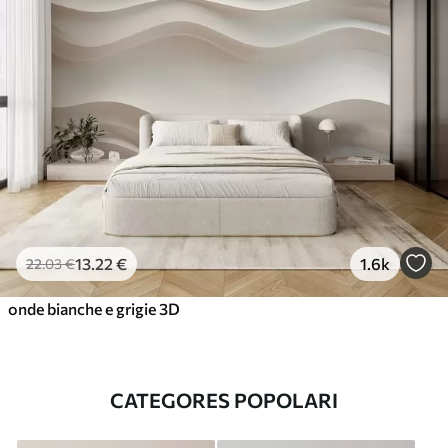
13
.22
€
1.6k
22
.03
€
onde bianche e grigie 3D
CATEGORES POPOLARI