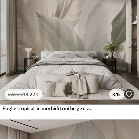
13
.22
€
3.1k
22
.03
€
Foglie tropicali in morbidi toni beige e verdi, con un effetto acquerello e delicate transizioni di colore