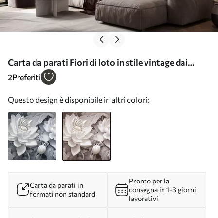
Carta da parati Fiori di loto in stile vintage dai
delicati toni seppia e dai petali ricchi di dettagli,
2
Preferiti
illustrazione botanica artistica nr. w05494v1
Questo design è disponibile in altri colori:
Pronto per la
Carta da parati in
consegna in 1-3 giorni
formati non standard
lavorativi