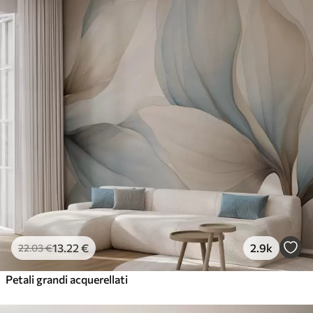
13
.22
€
2.9k
22
.03
€
Petali grandi acquerellati