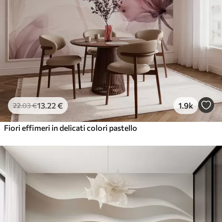
13
.22
€
1.9k
22
.03
€
Fiori effimeri in delicati colori pastello