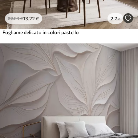
13
.22
€
2.7k
22
.03
€
Fogliame delicato in colori pastello