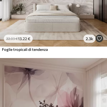
13
.22
€
2.3k
22
.03
€
Foglie tropicali di tendenza