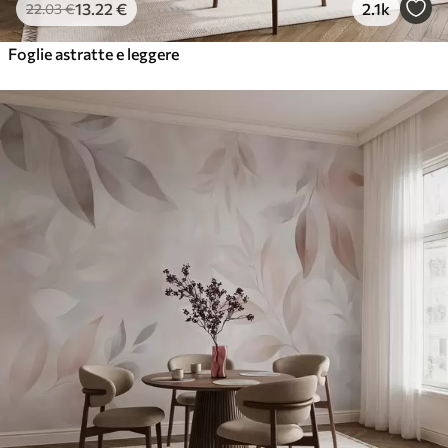
13
.22
€
2.1k
22
.03
€
Foglie astratte e leggere