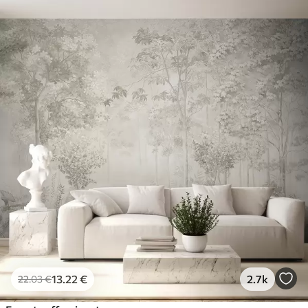
13
.22
€
2.7k
22
.03
€