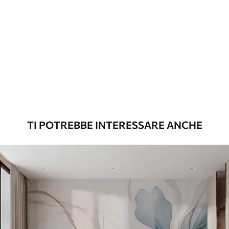
Materiali disponibili
Standard
45
.00
27
.00
€
/m²
Premium
56
.67
34
.00
€
/m²
TI POTREBBE INTERESSARE ANCHE
Vinile Premium
65
.00
39
.00
€
/m²
Peel and Stick
81
.67
49
.00
€
/m²