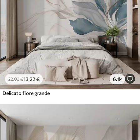
13
.22
€
6.1k
22
.03
€
Delicato fiore grande