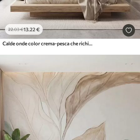
13
.22
€
22
.03
€
Calde onde color crema-pesca che richiamano l'effetto dell'intonaco strutturato, astratto