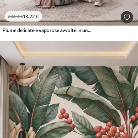
13
.22
€
22
.03
€
Piume delicate e vaporose avvolte in una foschia rosa-pesca dai riflessi luccicanti