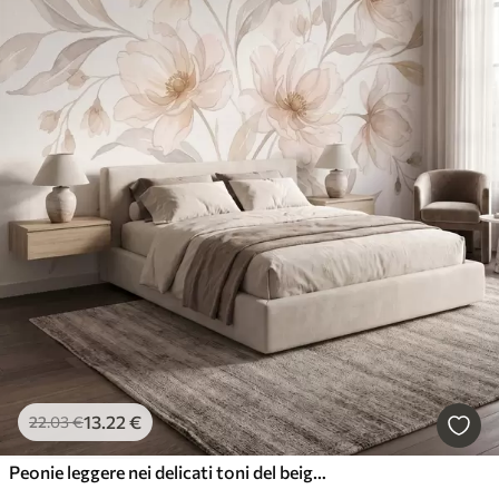
13
.22
€
22
.03
€
Peonie leggere nei delicati toni del beige cipria