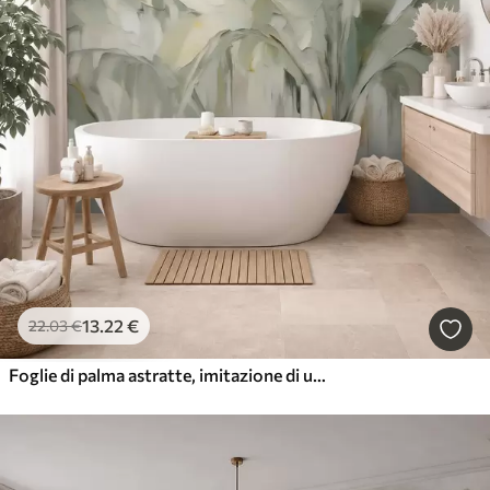
13
.22
€
22
.03
€
Foglie di palma astratte, imitazione di un dipinto