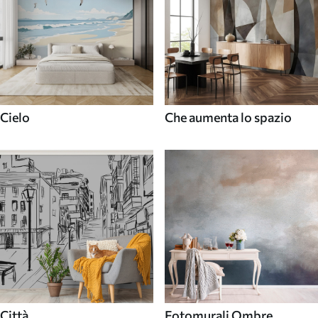
Cielo
Che aumenta lo spazio
Città
Fotomurali Ombre