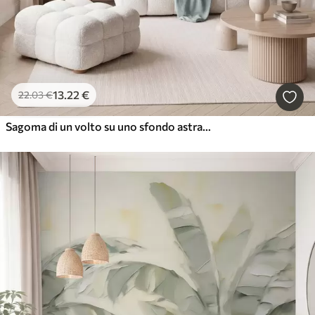
13
.22
€
22
.03
€
Sagoma di un volto su uno sfondo astratto