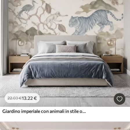
13
.22
€
22
.03
€
Giardino imperiale con animali in stile orientale: scimmia, leopardo, tigre, pavone e airone