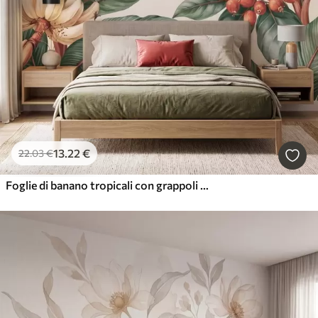
13
.22
€
22
.03
€
Foglie di banano tropicali con grappoli di bacche di caffè rosse, in stile acquerello