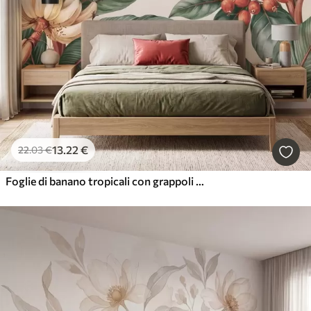
13
.22
€
22
.03
€
Foglie di banano tropicali con grappoli di bacche di caffè rosse, in stile acquerello