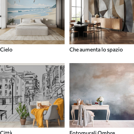
Cielo
Che aumenta lo spazio
Città
Fotomurali Ombre