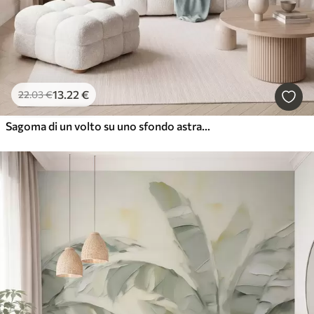
13
.22
€
22
.03
€
Sagoma di un volto su uno sfondo astratto