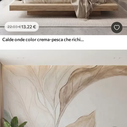
13
.22
€
22
.03
€
Calde onde color crema-pesca che richiamano l'effetto dell'intonaco strutturato, astratto