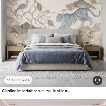
13
.22
€
22
.03
€
Giardino imperiale con animali in stile orientale: scimmia, leopardo, tigre, pavone e airone