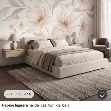
13
.22
€
22
.03
€
Peonie leggere nei delicati toni del beige cipria