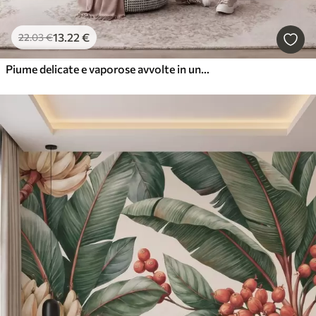
13
.22
€
22
.03
€
Piume delicate e vaporose avvolte in una foschia rosa-pesca dai riflessi luccicanti