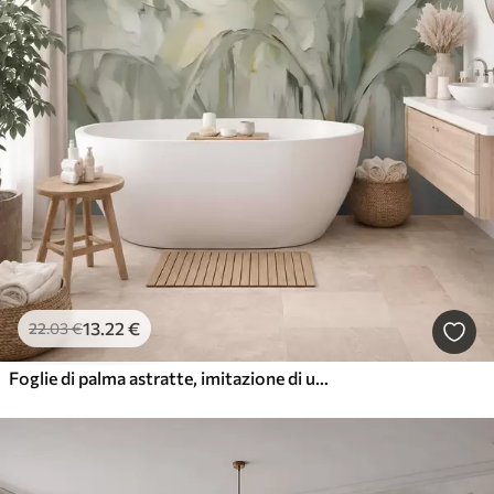
13
.22
€
22
.03
€
Foglie di palma astratte, imitazione di un dipinto