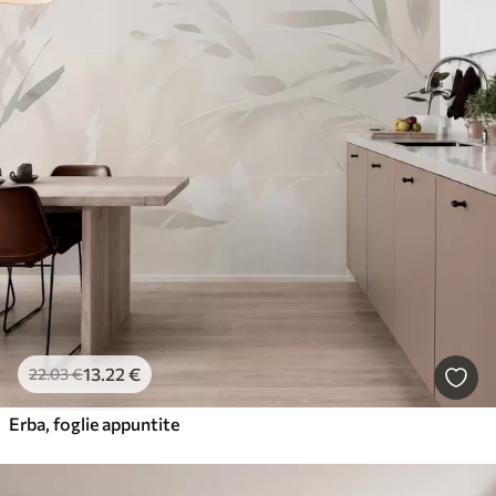
13
.22
€
22
.03
€
Erba, foglie appuntite