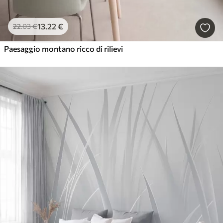
13
.22
€
22
.03
€
Paesaggio montano ricco di rilievi