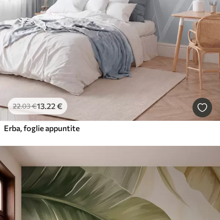
13
.22
€
22
.03
€
Erba, foglie appuntite