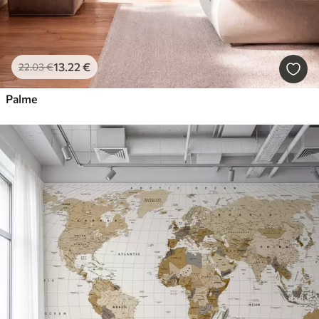
13
.22
€
22
.03
€
Palme