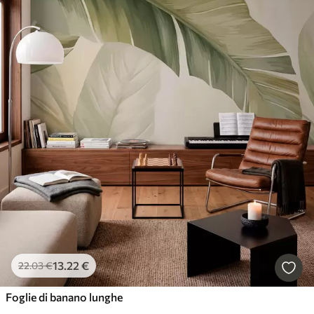
13
.22
€
22
.03
€
Foglie di banano lunghe