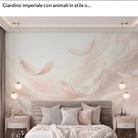
Giardino imperiale con animali in stile orientale: scimmia, leopardo, tigre, pavone e airone