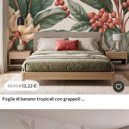
13
.22
€
22
.03
€
Foglie di banano tropicali con grappoli di bacche di caffè rosse, in stile acquerello