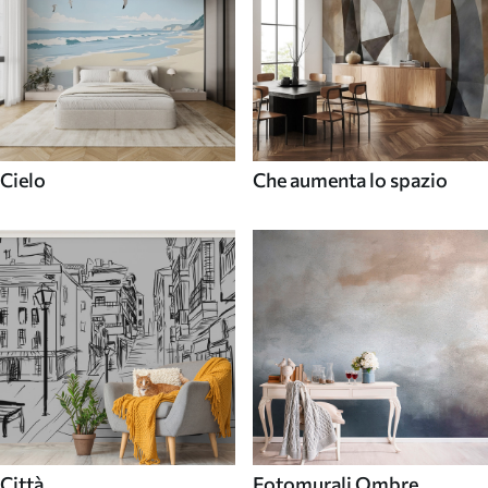
Cielo
Che aumenta lo spazio
Città
Fotomurali Ombre