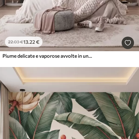
13
.22
€
22
.03
€
Piume delicate e vaporose avvolte in una foschia rosa-pesca dai riflessi luccicanti