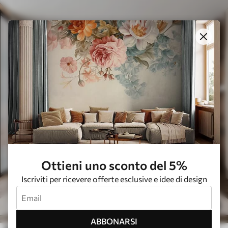
Ottieni uno sconto del 5%
Iscriviti per ricevere offerte esclusive e idee di design
13
.22
€
6.1k
22
.03
€
ABBONARSI