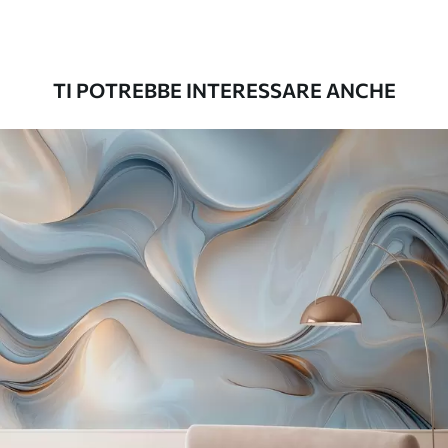
Premium
56
.67
34
.00
€
/m²
TI POTREBBE INTERESSARE ANCHE
Vinile Premium
65
.00
39
.00
€
/m²
Peel and Stick
81
.67
49
.00
€
/m²