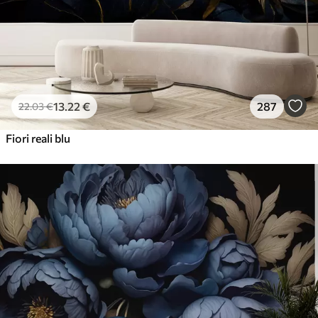
13
.22
€
287
22
.03
€
Fiori reali blu