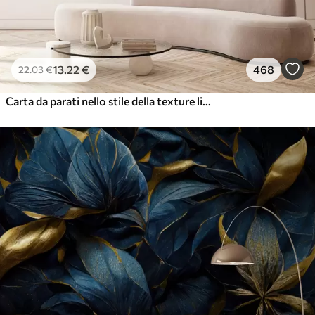
13
.22
€
468
22
.03
€
Carta da parati nello stile della texture liquida