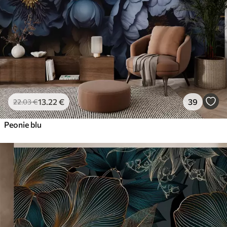
13
.22
€
39
22
.03
€
Peonie blu