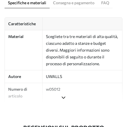
Specifiche e materiali
Consegna e pagamento
FAQ
Caratteristiche
Material
Scegliete tra tre materiali di alta qualità,
ciascuno adatto a stanze e budget
diversi. Maggiori informazioni sono
disponibili di seguito o durante il
processo di personalizzazione.
Autore
UWALLS
Numero di
w05012
articolo
Produzione
L'immagine viene stampata nel formato
desiderato e tagliata in strisce identiche
con una larghezza massima di 50 cm.