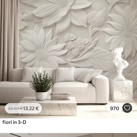
13
.22
€
970
22
.03
€
fiori in 3-D