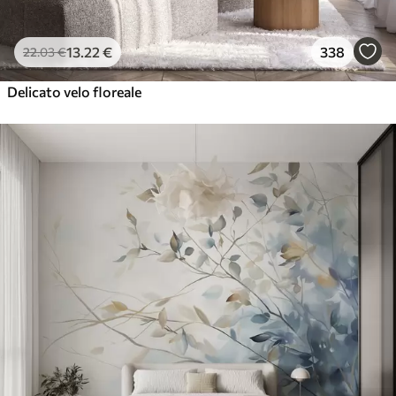
13
.22
€
338
22
.03
€
Delicato velo floreale