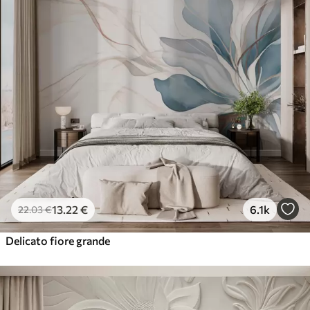
13
.22
€
6.1k
22
.03
€
Delicato fiore grande