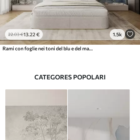
13
.22
€
1.5k
22
.03
€
Rami con foglie nei toni del blu e del marrone, sfondo chiaro, morbido e delicato, stile acquerello
CATEGORES POPOLARI