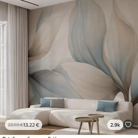
13
.22
€
2.9k
22
.03
€