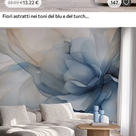
13
.22
€
147
22
.03
€
Fiori astratti nei toni del blu e del turchese