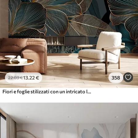
13
.22
€
358
22
.03
€
Fiori e foglie stilizzati con un intricato lavoro di linee nei toni del verde acqua e del giallo su sfondo scuro