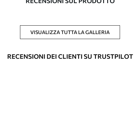
RECENSIONI SUL PRODOTTO
Inoltre
È possibile aggiungere un rivestimento
laccato e/o un adesivo per carta da
parati.
VISUALIZZA TUTTA LA GALLERIA
Pulizia
La carta da parati può essere pulita
delicatamente con una spugna morbida.
Le carte da parati con finitura a vernice
RECENSIONI DEI CLIENTI SU TRUSTPILOT
possono essere pulite con acqua.
Metodo di
Applicazione senza soluzione di
applicazione
continuità
Materiali disponibili
Standard
45
.00
27
.00
€
/m²