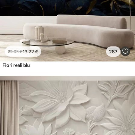
13
.22
€
287
22
.03
€
Fiori reali blu