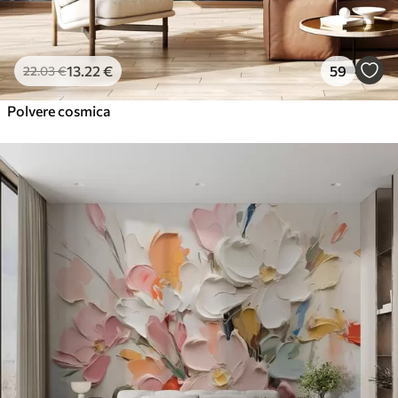
13
.22
€
59
22
.03
€
Polvere cosmica