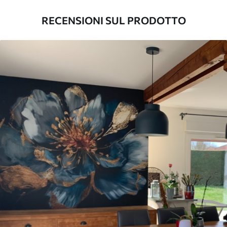
con una larghezza massima di 50 cm.
RECENSIONI SUL PRODOTTO
Inoltre
È possibile aggiungere un rivestimento
laccato e/o un adesivo per carta da
parati.
Pulizia
La carta da parati può essere pulita
delicatamente con una spugna morbida.
Le carte da parati con finitura a vernice
possono essere pulite con acqua.
Metodo di
Applicazione senza soluzione di
applicazione
continuità
Materiali disponibili
Standard
45
.00
27
.00
€
/m²