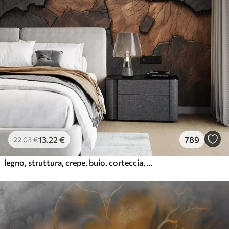
13
.22
€
789
22
.03
€
legno, struttura, crepe, buio, corteccia, superficie