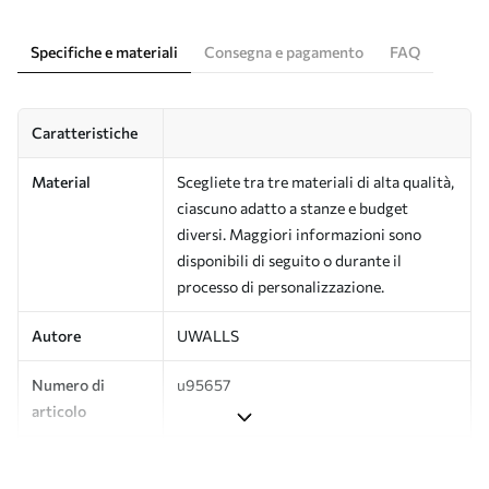
Specifiche e materiali
Consegna e pagamento
FAQ
Caratteristiche
Material
Scegliete tra tre materiali di alta qualità,
ciascuno adatto a stanze e budget
diversi. Maggiori informazioni sono
disponibili di seguito o durante il
processo di personalizzazione.
Autore
UWALLS
Numero di
u95657
articolo
Produzione
L'immagine viene stampata nel formato
desiderato e tagliata in strisce identiche