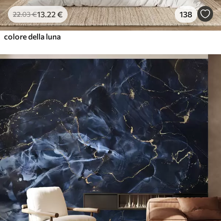
13
.22
€
138
22
.03
€
colore della luna