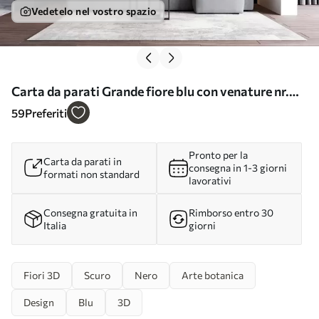
Vedetelo nel vostro spazio
Carta da parati Grande fiore blu con venature nr.
u95657
59
Preferiti
Pronto per la
Carta da parati in
consegna in 1-3 giorni
formati non standard
lavorativi
Consegna gratuita in
Rimborso entro 30
Italia
giorni
Fiori 3D
Scuro
Nero
Arte botanica
Design
Blu
3D