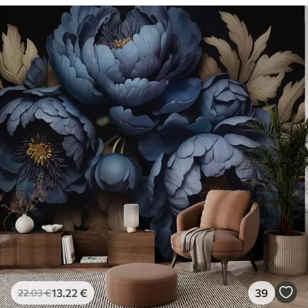
13
.22
€
39
22
.03
€