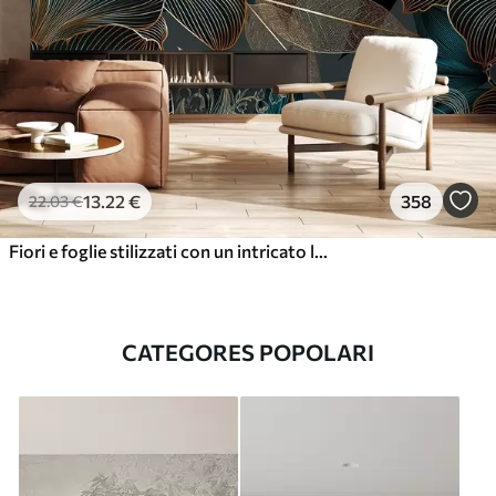
13
.22
€
358
22
.03
€
Fiori e foglie stilizzati con un intricato lavoro di linee nei toni del verde acqua e del giallo su sfondo scuro
CATEGORES POPOLARI