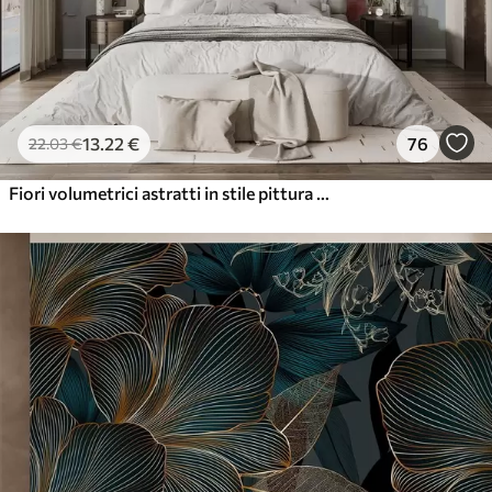
13
.22
€
76
22
.03
€
Fiori volumetrici astratti in stile pittura ad olio