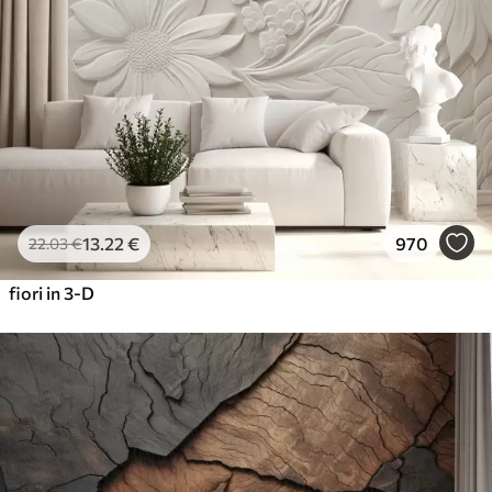
13
.22
€
970
22
.03
€
fiori in 3-D