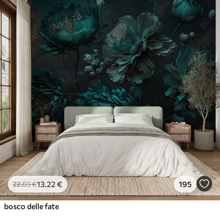
13
.22
€
195
22
.03
€
bosco delle fate