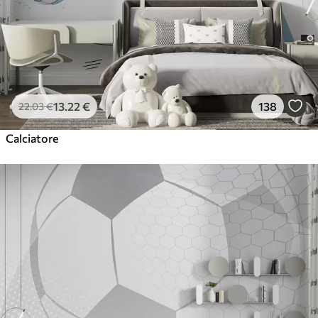
13
.22
€
138
22
.03
€
Calciatore