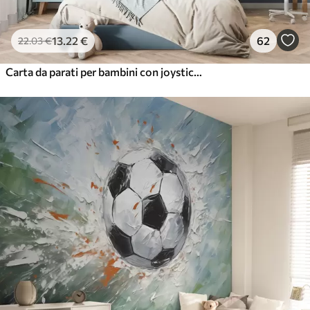
13
.22
€
62
22
.03
€
Carta da parati per bambini con joystick e scritte grafiche in blu