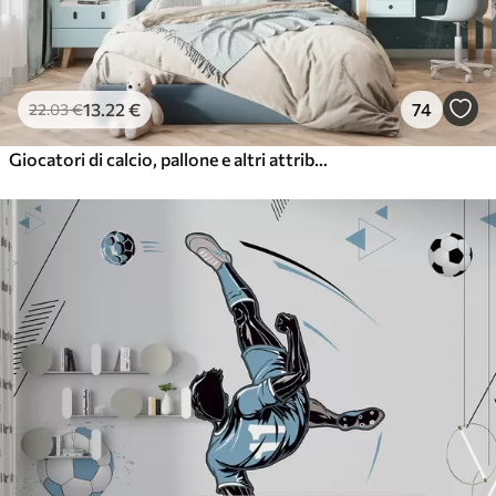
13
.22
€
74
22
.03
€
Giocatori di calcio, pallone e altri attributi del calcio in tonalità blu