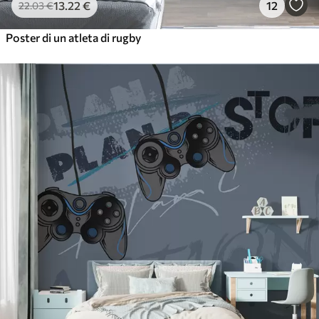
13
.22
€
12
22
.03
€
Poster di un atleta di rugby