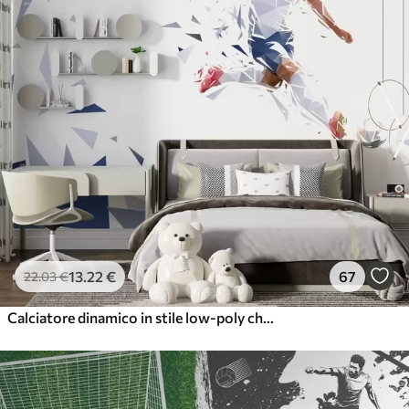
13
.22
€
67
22
.03
€
Calciatore dinamico in stile low-poly che colpisce il pallone