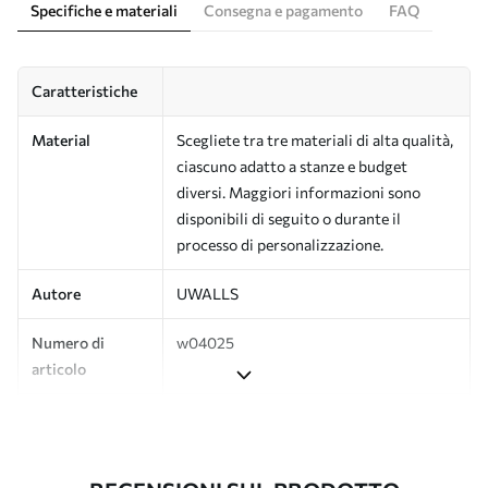
Specifiche e materiali
Consegna e pagamento
FAQ
Caratteristiche
Material
Scegliete tra tre materiali di alta qualità,
ciascuno adatto a stanze e budget
diversi. Maggiori informazioni sono
disponibili di seguito o durante il
processo di personalizzazione.
Autore
UWALLS
Numero di
w04025
articolo
Produzione
L'immagine viene stampata nel formato
desiderato e tagliata in strisce identiche
con una larghezza massima di 50 cm.