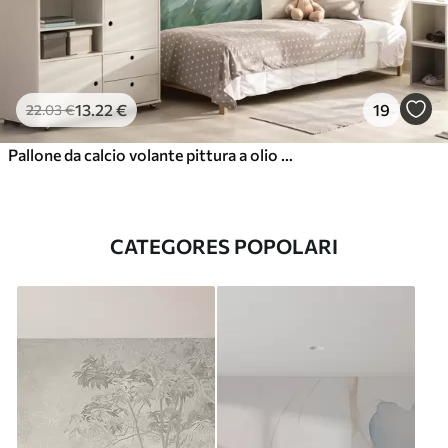
13
.22
€
19
22
.03
€
Pallone da calcio volante pittura a olio arte astratta
CATEGORES POPOLARI