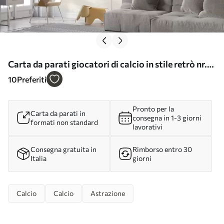
Carta da parati giocatori di calcio in stile retrò nr.
w04025
10
Preferiti
Pronto per la
Carta da parati in
consegna in 1-3 giorni
formati non standard
lavorativi
Consegna gratuita in
Rimborso entro 30
Italia
giorni
Calcio
Calcio
Astrazione