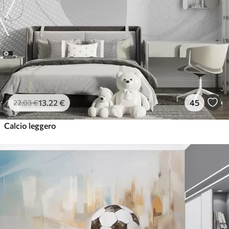
13
.22
€
45
22
.03
€
Calcio leggero