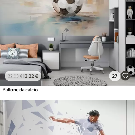
13
.22
€
27
22
.03
€
Pallone da calcio