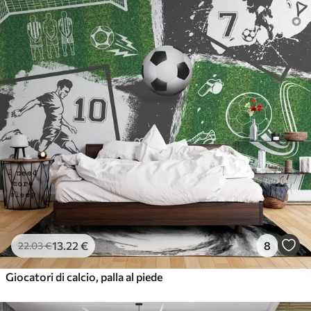
13
.22
€
8
22
.03
€
Giocatori di calcio, palla al piede