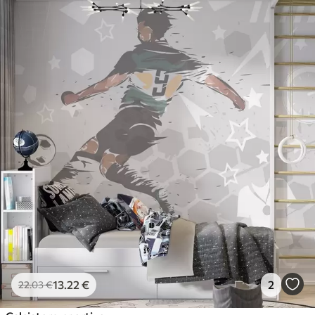
13
.22
€
2
22
.03
€