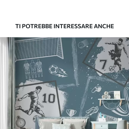
Premium
56
.67
34
.00
€
/m²
TI POTREBBE INTERESSARE ANCHE
Vinile Premium
65
.00
39
.00
€
/m²
Peel and Stick
81
.67
49
.00
€
/m²