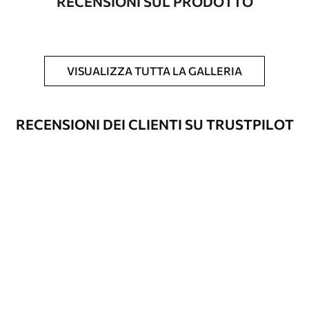
RECENSIONI SUL PRODOTTO
Inoltre
È possibile aggiungere un rivestimento
laccato e/o un adesivo per carta da
parati.
VISUALIZZA TUTTA LA GALLERIA
Pulizia
La carta da parati può essere pulita
delicatamente con una spugna morbida.
Le carte da parati con finitura a vernice
RECENSIONI DEI CLIENTI SU TRUSTPILOT
possono essere pulite con acqua.
Metodo di
Applicazione senza soluzione di
applicazione
continuità
Materiali disponibili
Standard
45
.00
27
.00
€
/m²