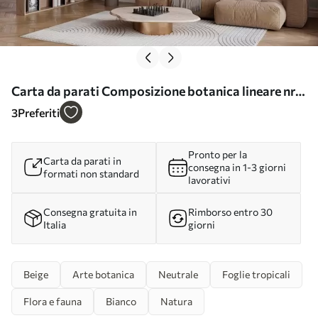
Carta da parati Composizione botanica lineare nr.
w03235v2
3
Preferiti
Pronto per la
Carta da parati in
consegna in 1-3 giorni
formati non standard
lavorativi
Consegna gratuita in
Rimborso entro 30
Italia
giorni
Beige
Arte botanica
Neutrale
Foglie tropicali
Flora e fauna
Bianco
Natura