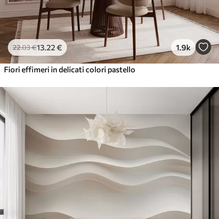
13
.22
€
1.9k
22
.03
€
Fiori effimeri in delicati colori pastello