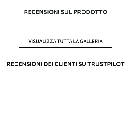
con una larghezza massima di 50 cm.
RECENSIONI SUL PRODOTTO
Inoltre
È possibile aggiungere un rivestimento
laccato e/o un adesivo per carta da
parati.
VISUALIZZA TUTTA LA GALLERIA
Pulizia
La carta da parati può essere pulita
delicatamente con una spugna morbida.
Le carte da parati con finitura a vernice
RECENSIONI DEI CLIENTI SU TRUSTPILOT
possono essere pulite con acqua.
Metodo di
Applicazione senza soluzione di
applicazione
continuità
Materiali disponibili
Standard
45
.00
27
.00
€
/m²