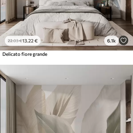
13
.22
€
6.1k
22
.03
€
Delicato fiore grande