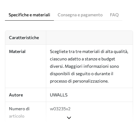
Specifiche e materiali
Consegna e pagamento
FAQ
Caratteristiche
Material
Scegliete tra tre materiali di alta qualità,
ciascuno adatto a stanze e budget
diversi. Maggiori informazioni sono
disponibili di seguito o durante il
processo di personalizzazione.
Autore
UWALLS
Numero di
w03235v2
articolo
Produzione
L'immagine viene stampata nel formato
desiderato e tagliata in strisce identiche