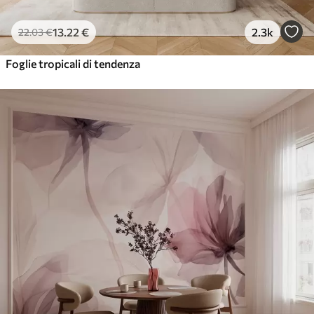
13
.22
€
2.3k
22
.03
€
Foglie tropicali di tendenza