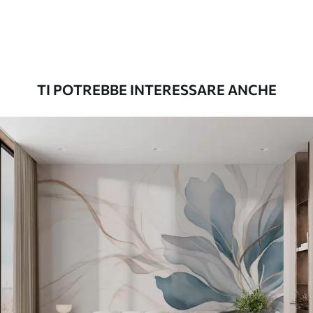
Premium
56
.67
34
.00
€
/m²
TI POTREBBE INTERESSARE ANCHE
Vinile Premium
65
.00
39
.00
€
/m²
Peel and Stick
81
.67
49
.00
€
/m²