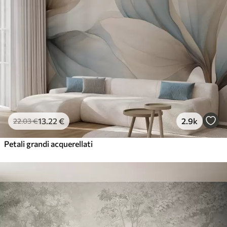
13
.22
€
2.9k
22
.03
€
Petali grandi acquerellati