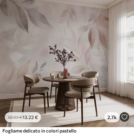
13
.22
€
2.7k
22
.03
€
Fogliame delicato in colori pastello