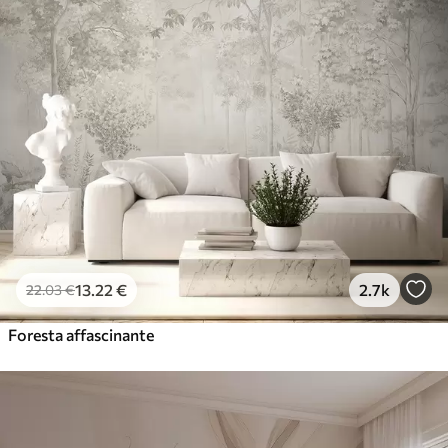
13
.22
€
2.7k
22
.03
€
Foresta affascinante