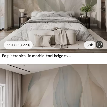
13
.22
€
3.1k
22
.03
€
Foglie tropicali in morbidi toni beige e verdi, con un effetto acquerello e delicate transizioni di colore