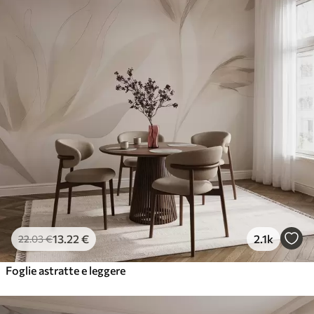
13
.22
€
2.1k
22
.03
€
Foglie astratte e leggere