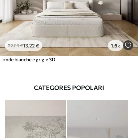
13
.22
€
1.6k
22
.03
€
onde bianche e grigie 3D
CATEGORES POPOLARI