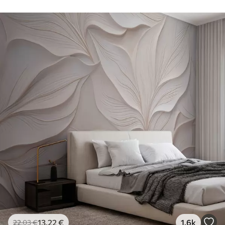
13
.22
€
1.6k
22
.03
€