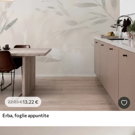
13
.22
€
22
.03
€
Erba, foglie appuntite