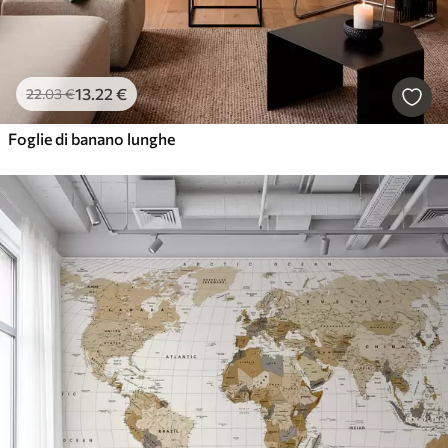
13
.22
€
22
.03
€
Foglie di banano lunghe