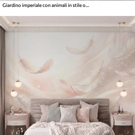
Giardino imperiale con animali in stile orientale: scimmia, leopardo, tigre, pavone e airone