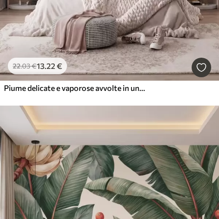
13
.22
€
22
.03
€
Piume delicate e vaporose avvolte in una foschia rosa-pesca dai riflessi luccicanti