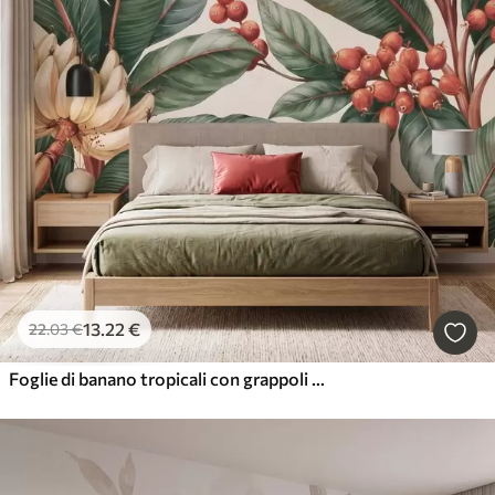
13
.22
€
22
.03
€
Foglie di banano tropicali con grappoli di bacche di caffè rosse, in stile acquerello