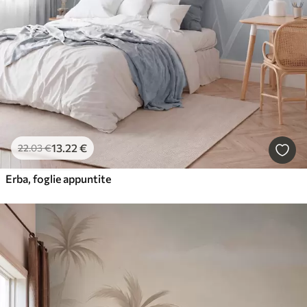
13
.22
€
22
.03
€
Erba, foglie appuntite