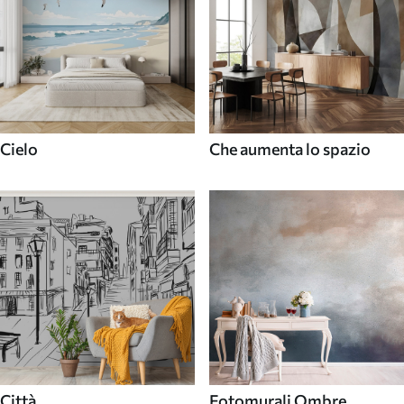
Cielo
Che aumenta lo spazio
Città
Fotomurali Ombre