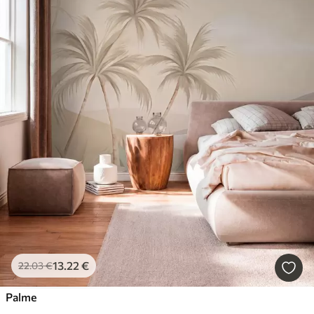
13
.22
€
22
.03
€
Palme