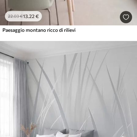
13
.22
€
22
.03
€
Paesaggio montano ricco di rilievi