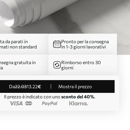
ta da parati in
Pronto per la consegna
mati non standard
in 1-3 giorni lavorativi
segna gratuita in
Rimborso entro 30
ia
giorni
da
22
.03
13
.22
€
Mostra il prezzo
Il prezzo è indicato con uno
sconto del 40%
.