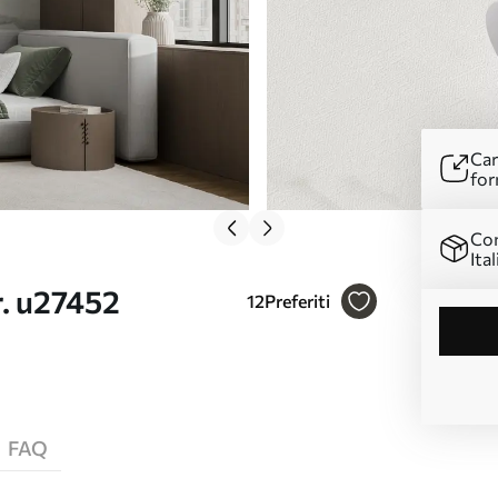
Car
for
Con
Ital
r. u27452
12
Preferiti
FAQ