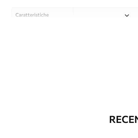
Caratteristiche
Material
Scegliete tra tre materiali d
budget diversi. Maggiori inf
durante il processo di perso
Autore
UWALLS
Numero di articolo
u27452
Produzione
L'immagine viene stampata ne
identiche con una larghezza
Inoltre
È possibile aggiungere un ri
RECEN
parati.
Pulizia
La carta da parati può esse