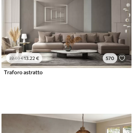
13
.22
€
570
22
.03
€
Traforo astratto