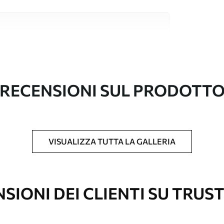
i alta qualità, ciascuno adatto a stanze e
ormazioni sono disponibili di seguito o
nalizzazione.
RECENSIONI SUL PRODOTT
VISUALIZZA TUTTA LA GALLERIA
l formato desiderato e tagliata in strisce
 massima di 50 cm.
vestimento laccato e/o un adesivo per carta da
SIONI DEI CLIENTI SU TRUS
re pulita delicatamente con una spugna