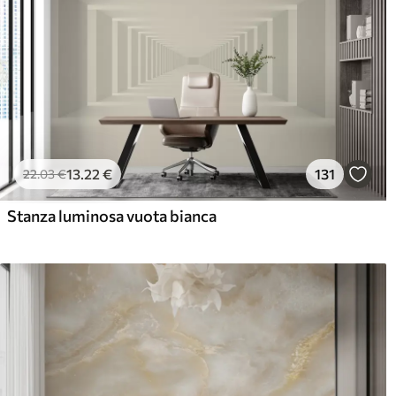
13
.22
€
131
22
.03
€
Stanza luminosa vuota bianca