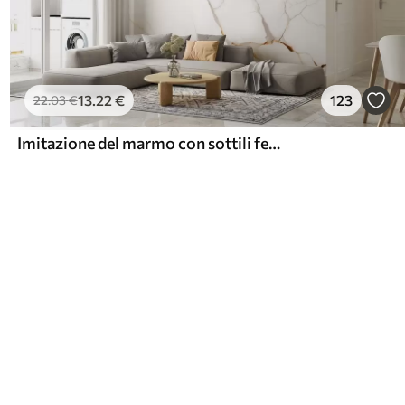
13
.22
€
123
22
.03
€
Imitazione del marmo con sottili fessure e venature gialle