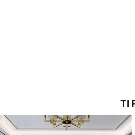
morbida. Le carte da parati 
con acqua.
Metodo di applicazione
Applicazione senza soluzion
Materiali disponibili
Standard
Pr
45
.00
56
.
27
.00
€
/m²
Vinile Premium
Pee
65
.00
81
.
39
.00
€
/m²
TI