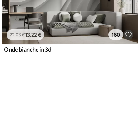
13
.22
€
160
22
.03
€
Onde bianche in 3d