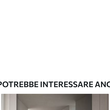
con finitura a vernice possono essere pulite
e di continuità
emium
67
34
.00
€
/m²
l and Stick
67
49
.00
€
/m²
 POTREBBE INTERESSARE AN