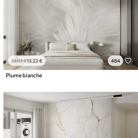
13
.22
€
484
22
.03
€
Piume bianche