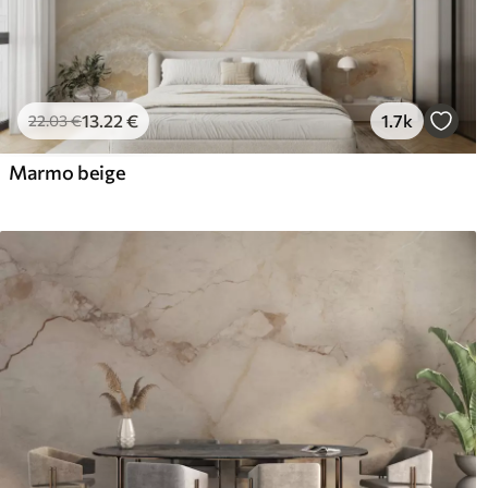
13
.22
€
1.7k
22
.03
€
Marmo beige