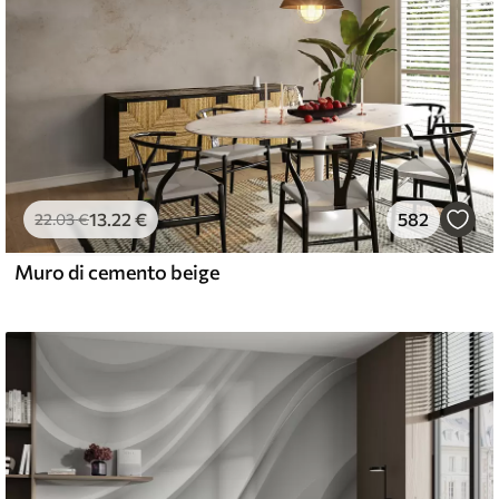
13
.22
€
582
22
.03
€
Muro di cemento beige