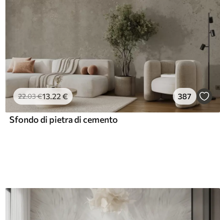
13
.22
€
387
22
.03
€
Sfondo di pietra di cemento