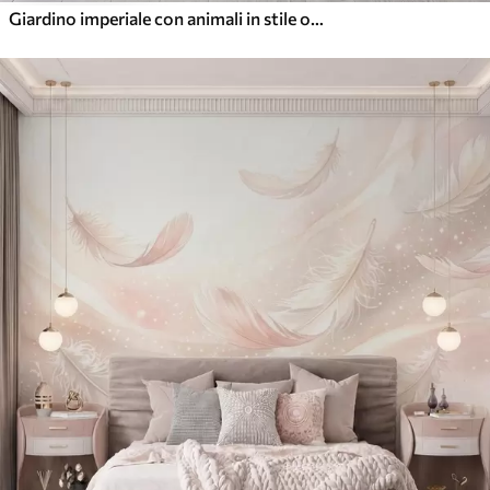
Giardino imperiale con animali in stile orientale: scimmia, leopardo, tigre, pavone e airone