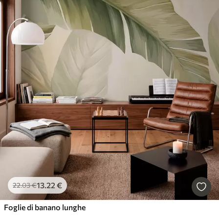
13
.22
€
22
.03
€
Foglie di banano lunghe