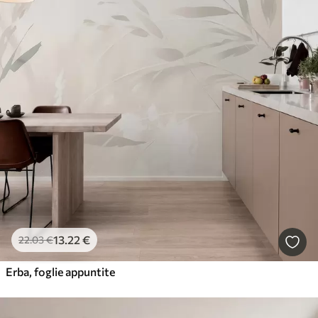
13
.22
€
22
.03
€
Erba, foglie appuntite