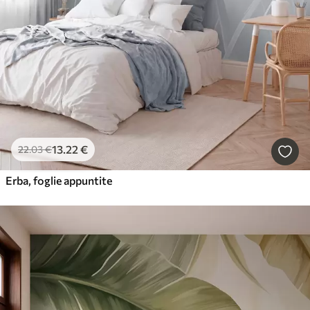
13
.22
€
22
.03
€
Erba, foglie appuntite