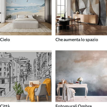
Cielo
Che aumenta lo spazio
Città
Fotomurali Ombre