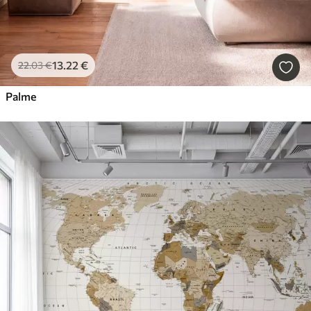
13
.22
€
22
.03
€
Palme