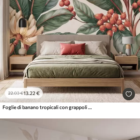
13
.22
€
22
.03
€
Foglie di banano tropicali con grappoli di bacche di caffè rosse, in stile acquerello