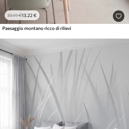
13
.22
€
22
.03
€
Paesaggio montano ricco di rilievi