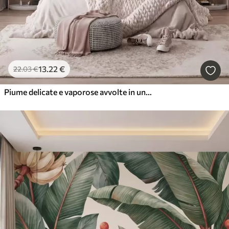
13
.22
€
22
.03
€
Piume delicate e vaporose avvolte in una foschia rosa-pesca dai riflessi luccicanti