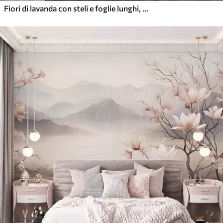
Fiori di lavanda con steli e foglie lunghi, opera d’arte dai toni tenui e dalla texture morbida