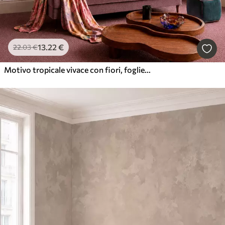
13
.22
€
22
.03
€
Motivo tropicale vivace con fiori, foglie e frutti colorati