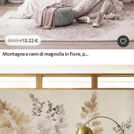
13
.22
€
22
.03
€
Montagne e rami di magnolia in fiore, paesaggio ricco di texture