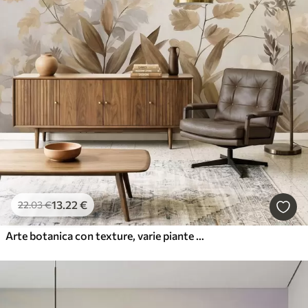
13
.22
€
22
.03
€
Arte botanica con texture, varie piante e foglie nei toni del marrone e del beige