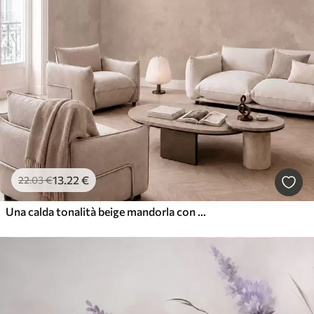
13
.22
€
22
.03
€
Una calda tonalità beige mandorla con morbide sfumature naturali