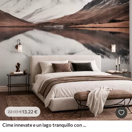
13
.22
€
22
.03
€
Cime innevate e un lago tranquillo con un riflesso simile a uno specchio