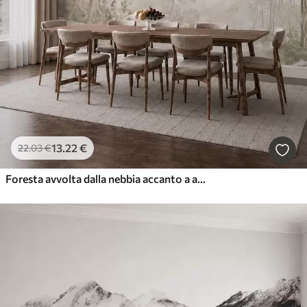
13
.22
€
22
.03
€
Foresta avvolta dalla nebbia accanto a acque tranquille, nei delicati toni pastello naturali