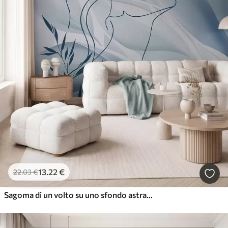
13
.22
€
22
.03
€
Sagoma di un volto su uno sfondo astratto