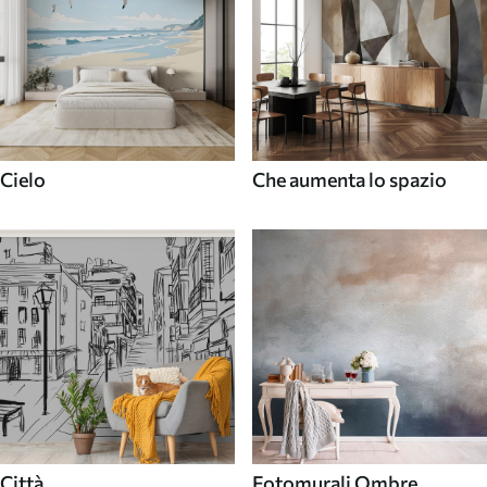
Cielo
Che aumenta lo spazio
Città
Fotomurali Ombre