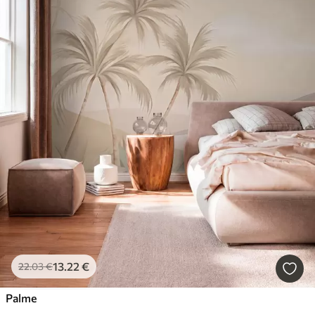
13
.22
€
22
.03
€
Palme