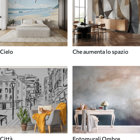
Cielo
Che aumenta lo spazio
Città
Fotomurali Ombre