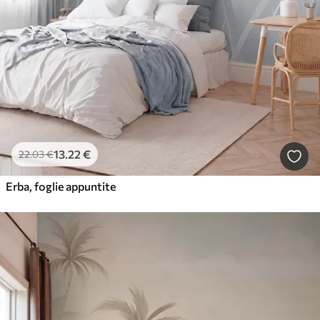
13
.22
€
22
.03
€
Erba, foglie appuntite