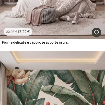
13
.22
€
22
.03
€
Piume delicate e vaporose avvolte in una foschia rosa-pesca dai riflessi luccicanti