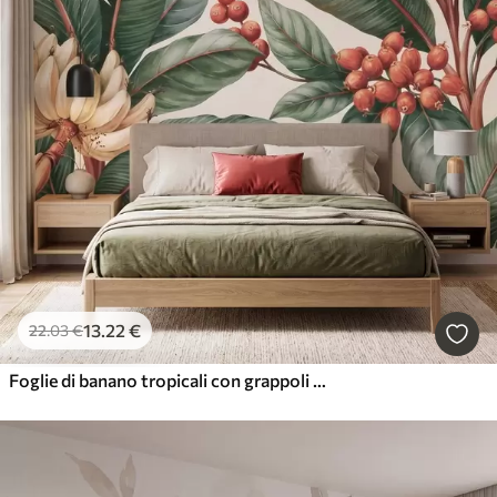
13
.22
€
22
.03
€
Foglie di banano tropicali con grappoli di bacche di caffè rosse, in stile acquerello