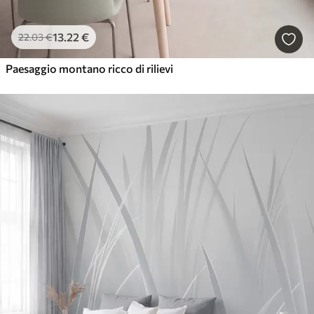
13
.22
€
22
.03
€
Paesaggio montano ricco di rilievi