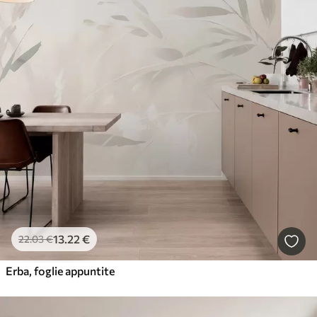
13
.22
€
22
.03
€
Erba, foglie appuntite