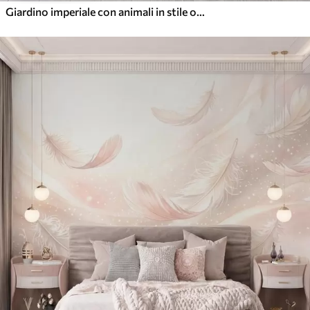
Giardino imperiale con animali in stile orientale: scimmia, leopardo, tigre, pavone e airone