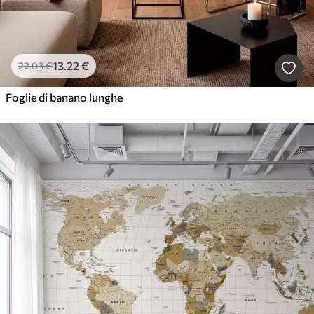
13
.22
€
22
.03
€
Foglie di banano lunghe